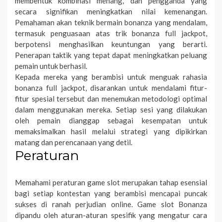
membentuk kombinasi menang, dan pengganda yang
secara signifikan meningkatkan nilai kemenangan.
Pemahaman akan teknik bermain bonanza yang mendalam,
termasuk penguasaan atas trik bonanza full jackpot,
berpotensi menghasilkan keuntungan yang berarti.
Penerapan taktik yang tepat dapat meningkatkan peluang
pemain untuk berhasil.
Kepada mereka yang berambisi untuk menguak rahasia
bonanza full jackpot, disarankan untuk mendalami fitur-
fitur spesial tersebut dan menemukan metodologi optimal
dalam menggunakan mereka. Setiap sesi yang dilakukan
oleh pemain dianggap sebagai kesempatan untuk
memaksimalkan hasil melalui strategi yang dipikirkan
matang dan perencanaan yang detil.
Peraturan
Memahami peraturan game slot merupakan tahap esensial
bagi setiap kontestan yang berambisi mencapai puncak
sukses di ranah perjudian online. Game slot Bonanza
dipandu oleh aturan-aturan spesifik yang mengatur cara