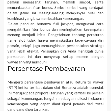
pemain memasang taruhan, memilih simbol, serta
memanfaatkan fitur bonus. Simbol-simbol yang terdapat
dalam game ini masing-masing mempunyai nilai dan
kombinasi yang bisa membuahkan kemenangan.
Dalam panduan bonanza full jackpot, menguasai cara
mengaktifkan fitur bonus dan meningkatkan kesempatan
menang menjadi kritis. Pengetahuan tentang peraturan
game slot tidak hanya meningkatkan kepercayaan diri
pemain, tetapi juga memungkinkan pembentukan strategi
yang lebih efektif. Persiapkan diri Anda menggali dunia
permainan ini dan menyerap setiap momen dengan
wawasan yang mumpuni.
Persentase Pembayaran
Mengerti persentase pembayaran atau Return to Player
(RTP) ketika terlibat dalam slot Bonanza adalah esensial.
Ini merujuk pada proporsi taruhan yang kembali ke pemain
sebagai kemenangan, fungsi ini sebagai indikasi frekuensi
kemenangan yang dapat diantisipasi pemain dari total
uang yang dipertaruhkan.