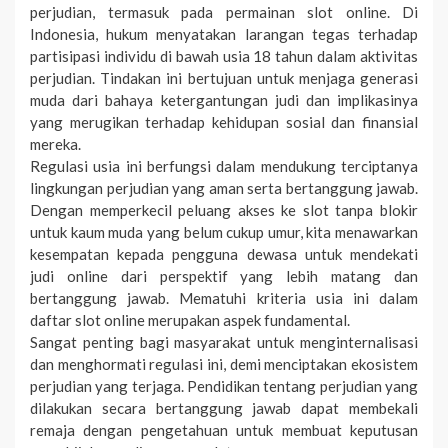
perjudian, termasuk pada permainan slot online. Di
Indonesia, hukum menyatakan larangan tegas terhadap
partisipasi individu di bawah usia 18 tahun dalam aktivitas
perjudian. Tindakan ini bertujuan untuk menjaga generasi
muda dari bahaya ketergantungan judi dan implikasinya
yang merugikan terhadap kehidupan sosial dan finansial
mereka.
Regulasi usia ini berfungsi dalam mendukung terciptanya
lingkungan perjudian yang aman serta bertanggung jawab.
Dengan memperkecil peluang akses ke slot tanpa blokir
untuk kaum muda yang belum cukup umur, kita menawarkan
kesempatan kepada pengguna dewasa untuk mendekati
judi online dari perspektif yang lebih matang dan
bertanggung jawab. Mematuhi kriteria usia ini dalam
daftar slot online merupakan aspek fundamental.
Sangat penting bagi masyarakat untuk menginternalisasi
dan menghormati regulasi ini, demi menciptakan ekosistem
perjudian yang terjaga. Pendidikan tentang perjudian yang
dilakukan secara bertanggung jawab dapat membekali
remaja dengan pengetahuan untuk membuat keputusan