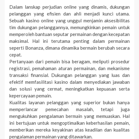
Dalam lanskap perjudian online yang dinamis, dukungan
pelanggan yang efisien dan ahli menjadi kunci utama.
Sebuah kasino online yang unggul menjamin aksesibilitas
tim dukungan pelanggannya, memungkinkan pemain untuk
memperoleh bantuan seputar permainan dengan kecepatan
maksimal. Hal ini terutama penting dalam permainan
seperti Bonanza, dimana dinamika bermain berubah secara
cepat.
Pertanyaan dari pemain bisa beragam, meliputi prosedur
registrasi, pemahaman aturan permainan, dan mekanisme
transaksi finansial. Dukungan pelanggan yang luas dan
efektif memfasilitasi kasino dalam menyediakan jawaban
dan solusi yang cermat, meningkatkan kepuasan serta
kepercayaan pemain.
Kualitas layanan pelanggan yang superior bukan hanya
memperlancar pemecahan masalah, tetapi juga
mengukuhkan pengalaman bermain yang memuaskan. Hal
ini bertujuan untuk mengoptimalkan keberhasilan pemain,
memberikan mereka keyakinan atas keadilan dan kualitas
pengalaman permainan yang ditawarkan.