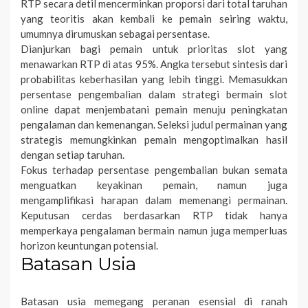
RTP secara detil mencerminkan proporsi dari total taruhan
yang teoritis akan kembali ke pemain seiring waktu,
umumnya dirumuskan sebagai persentase.
Dianjurkan bagi pemain untuk prioritas slot yang
menawarkan RTP di atas 95%. Angka tersebut sintesis dari
probabilitas keberhasilan yang lebih tinggi. Memasukkan
persentase pengembalian dalam strategi bermain slot
online dapat menjembatani pemain menuju peningkatan
pengalaman dan kemenangan. Seleksi judul permainan yang
strategis memungkinkan pemain mengoptimalkan hasil
dengan setiap taruhan.
Fokus terhadap persentase pengembalian bukan semata
menguatkan keyakinan pemain, namun juga
mengamplifikasi harapan dalam memenangi permainan.
Keputusan cerdas berdasarkan RTP tidak hanya
memperkaya pengalaman bermain namun juga memperluas
horizon keuntungan potensial.
Batasan Usia
Batasan usia memegang peranan esensial di ranah