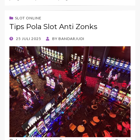
SLOT ONLINE
Tips Pola Slot Anti Zonks
POSTED
25 JULI 2025
BY
BANDARJUDI
ON