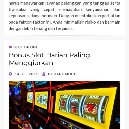
harus menawarkan layanan pelanggan yang tanggap serta
transaksi yang cepat, memastikan kenyamanan dan
kepuasan selama bermain. Dengan memfokuskan perhatian
pada faktor-faktor ini, Anda minimalisir risiko dan bermain
dengan lebih tenang dan terjamin.
SLOT ONLINE
Bonus Slot Harian Paling
Menggiurkan
POSTED
14 JULI 2025
BY
BANDARJUDI
ON