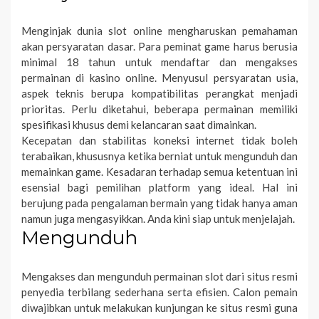
Menginjak dunia slot online mengharuskan pemahaman
akan persyaratan dasar. Para peminat game harus berusia
minimal 18 tahun untuk mendaftar dan mengakses
permainan di kasino online. Menyusul persyaratan usia,
aspek teknis berupa kompatibilitas perangkat menjadi
prioritas. Perlu diketahui, beberapa permainan memiliki
spesifikasi khusus demi kelancaran saat dimainkan.
Kecepatan dan stabilitas koneksi internet tidak boleh
terabaikan, khususnya ketika berniat untuk mengunduh dan
memainkan game. Kesadaran terhadap semua ketentuan ini
esensial bagi pemilihan platform yang ideal. Hal ini
berujung pada pengalaman bermain yang tidak hanya aman
namun juga mengasyikkan. Anda kini siap untuk menjelajah.
Mengunduh
Mengakses dan mengunduh permainan slot dari situs resmi
penyedia terbilang sederhana serta efisien. Calon pemain
diwajibkan untuk melakukan kunjungan ke situs resmi guna