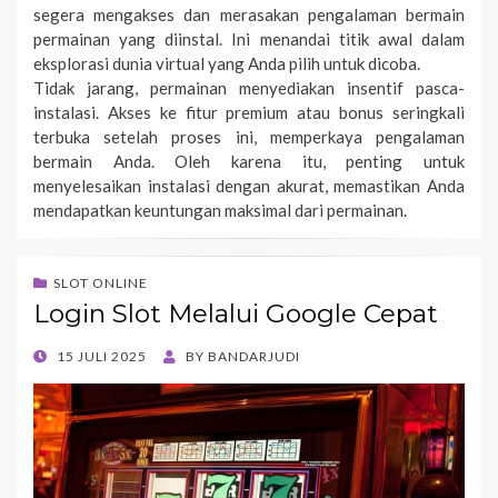
segera mengakses dan merasakan pengalaman bermain
permainan yang diinstal. Ini menandai titik awal dalam
eksplorasi dunia virtual yang Anda pilih untuk dicoba.
Tidak jarang, permainan menyediakan insentif pasca-
instalasi. Akses ke fitur premium atau bonus seringkali
terbuka setelah proses ini, memperkaya pengalaman
bermain Anda. Oleh karena itu, penting untuk
menyelesaikan instalasi dengan akurat, memastikan Anda
mendapatkan keuntungan maksimal dari permainan.
SLOT ONLINE
Login Slot Melalui Google Cepat
POSTED
15 JULI 2025
BY
BANDARJUDI
ON