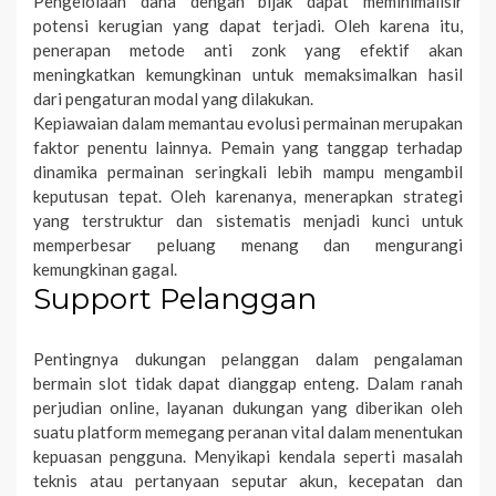
Pengelolaan dana dengan bijak dapat meminimalisir
potensi kerugian yang dapat terjadi. Oleh karena itu,
penerapan metode anti zonk yang efektif akan
meningkatkan kemungkinan untuk memaksimalkan hasil
dari pengaturan modal yang dilakukan.
Kepiawaian dalam memantau evolusi permainan merupakan
faktor penentu lainnya. Pemain yang tanggap terhadap
dinamika permainan seringkali lebih mampu mengambil
keputusan tepat. Oleh karenanya, menerapkan strategi
yang terstruktur dan sistematis menjadi kunci untuk
memperbesar peluang menang dan mengurangi
kemungkinan gagal.
Support Pelanggan
Pentingnya dukungan pelanggan dalam pengalaman
bermain slot tidak dapat dianggap enteng. Dalam ranah
perjudian online, layanan dukungan yang diberikan oleh
suatu platform memegang peranan vital dalam menentukan
kepuasan pengguna. Menyikapi kendala seperti masalah
teknis atau pertanyaan seputar akun, kecepatan dan