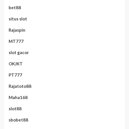
bet88
situs slot
Rajaspin
MT777
slot gacor
OKJKT
PT777
Rajatoto88
Maha168
slot88
sbobet88