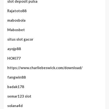
slot deposit pulsa
Rajatoto88
mabosbola
Mabosbet
situs slot gacor
ayojp88
HOKI77
https://www.charliebeswick.com/download/
fangwin88
badak178
semar123 slot
solana4d