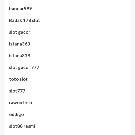
bandar999
Badak 178 slot
slot gacor
istana363
istana338
slot gacor 777
toto slot
slot777
rawontoto
oddigo
slot88 resmi