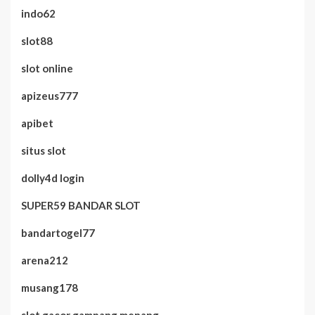
indo62
slot88
slot online
apizeus777
apibet
situs slot
dolly4d login
SUPER59 BANDAR SLOT
bandartogel77
arena212
musang178
slot gacor gampang menang