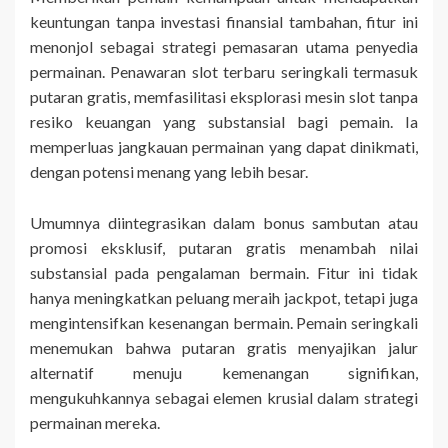
keuntungan tanpa investasi finansial tambahan, fitur ini
menonjol sebagai strategi pemasaran utama penyedia
permainan. Penawaran slot terbaru seringkali termasuk
putaran gratis, memfasilitasi eksplorasi mesin slot tanpa
resiko keuangan yang substansial bagi pemain. Ia
memperluas jangkauan permainan yang dapat dinikmati,
dengan potensi menang yang lebih besar.
Umumnya diintegrasikan dalam bonus sambutan atau
promosi eksklusif, putaran gratis menambah nilai
substansial pada pengalaman bermain. Fitur ini tidak
hanya meningkatkan peluang meraih jackpot, tetapi juga
mengintensifkan kesenangan bermain. Pemain seringkali
menemukan bahwa putaran gratis menyajikan jalur
alternatif menuju kemenangan signifikan,
mengukuhkannya sebagai elemen krusial dalam strategi
permainan mereka.