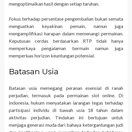
mengoptimalkan hasil dengan setiap taruhan.
Fokus terhadap persentase pengembalian bukan semata
menguatkan keyakinan pemain, namun juga
mengamplifikasi harapan dalam memenangi permainan.
Keputusan cerdas berdasarkan RTP tidak hanya
memperkaya pengalaman bermain namun juga
memperluas horizon keuntungan potensial.
Batasan Usia
Batasan usia memegang peranan esensial di ranah
perjudian, termasuk pada permainan slot online. Di
Indonesia, hukum menyatakan larangan tegas terhadap
partisipasi individu di bawah usia 18 tahun dalam
aktivitas perjudian. Tindakan ini bertujuan untuk
menjaga generasi muda dari bahaya ketergantungan judi