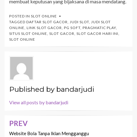
membuat keputusan yang bijaksana di masa mendatang.
POSTED IN
SLOT ONLINE
TAGGED
DAFTAR SLOT GACOR
,
JUDI SLOT
,
JUDI SLOT
ONLINE
,
LINK SLOT GACOR
,
PG SOFT
,
PRAGMATIC PLAY
,
SITUS SLOT ONLINE
,
SLOT GACOR
,
SLOT GACOR HARI INI
,
SLOT ONLINE
Published by
bandarjudi
View all posts by bandarjudi
PREV
Navigasi
pos
Website Bola Tanpa Iklan Mengganggu