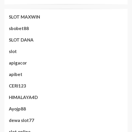
SLOT MAXWIN
sbobet88
SLOT DANA
slot
apigacor
apibet
CERI123
HIMALAYA4D
Ayojp88
dewa slot77
slot online