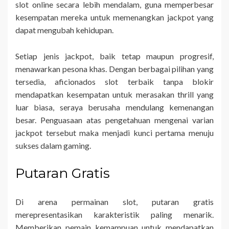
slot online secara lebih mendalam, guna memperbesar
kesempatan mereka untuk memenangkan jackpot yang
dapat mengubah kehidupan.
Setiap jenis jackpot, baik tetap maupun progresif,
menawarkan pesona khas. Dengan berbagai pilihan yang
tersedia, aficionados slot terbaik tanpa blokir
mendapatkan kesempatan untuk merasakan thrill yang
luar biasa, seraya berusaha mendulang kemenangan
besar. Penguasaan atas pengetahuan mengenai varian
jackpot tersebut maka menjadi kunci pertama menuju
sukses dalam gaming.
Putaran Gratis
Di arena permainan slot, putaran gratis
merepresentasikan karakteristik paling menarik.
Memberikan pemain kemampuan untuk mendapatkan