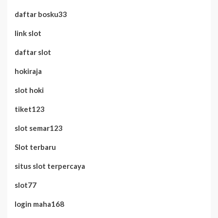
daftar bosku33
link slot
daftar slot
hokiraja
slot hoki
tiket123
slot semar123
Slot terbaru
situs slot terpercaya
slot77
login maha168