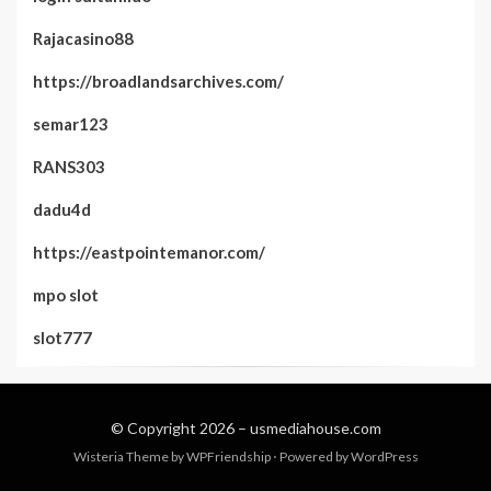
Rajacasino88
https://broadlandsarchives.com/
semar123
RANS303
dadu4d
https://eastpointemanor.com/
mpo slot
slot777
© Copyright 2026 –
usmediahouse.com
Wisteria Theme by
WPFriendship
⋅
Powered by
WordPress