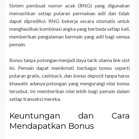
Sistem pembuat nomor acak (RNG) yang digunakan
memastikan setiap putaran permainan adil dan tidak
dapat diprediksi. RNG bekerja secara otomatis untuk
menghasilkan kombinasi angka yang berbeda setiap kali,
memberikan pengalaman bermain yang adil bagi semua
pemain.
Bonus tanpa potongan menjadi daya tarik utama link slot
ini. Pemain dapat menikmati berbagai bonus seperti
putaran gratis, cashback, dan bonus deposit tanpa harus
khawatir adanya potongan yang mengurangi nilai bonus
tersebut. Ini memberikan nilai lebih bagi pemain dalam
setiap transaksi mereka.
Keuntungan dan Cara
Mendapatkan Bonus