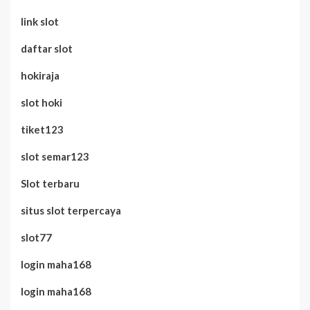
link slot
daftar slot
hokiraja
slot hoki
tiket123
slot semar123
Slot terbaru
situs slot terpercaya
slot77
login maha168
login maha168