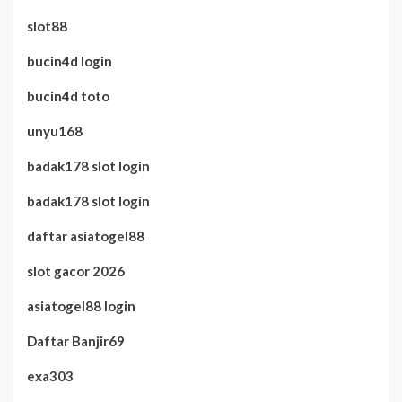
slot88
bucin4d login
bucin4d toto
unyu168
badak178 slot login
badak178 slot login
daftar asiatogel88
slot gacor 2026
asiatogel88 login
Daftar Banjir69
exa303