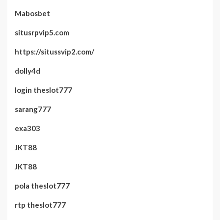
Mabosbet
situsrpvip5.com
https://situssvip2.com/
dolly4d
login theslot777
sarang777
exa303
JKT88
JKT88
pola theslot777
rtp theslot777