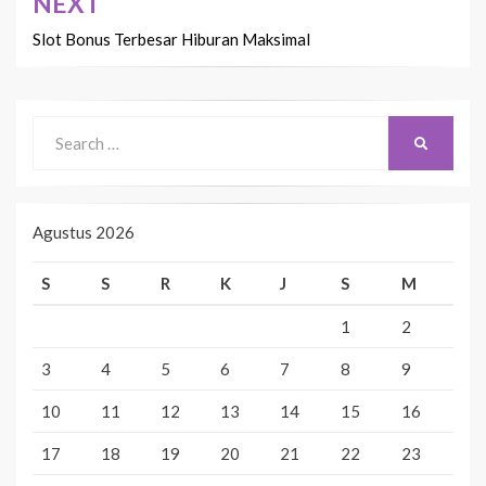
NEXT
Slot Bonus Terbesar Hiburan Maksimal
Search
SEARCH
for:
Agustus 2026
S
S
R
K
J
S
M
1
2
3
4
5
6
7
8
9
10
11
12
13
14
15
16
17
18
19
20
21
22
23