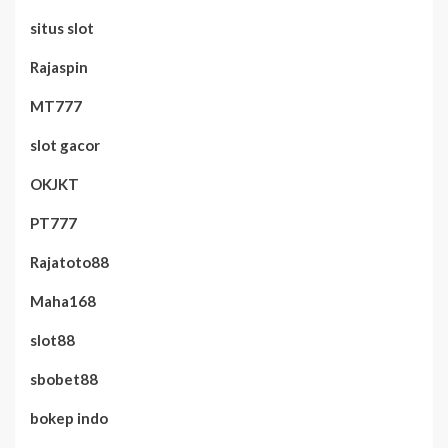
situs slot
Rajaspin
MT777
slot gacor
OKJKT
PT777
Rajatoto88
Maha168
slot88
sbobet88
bokep indo