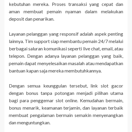
kebutuhan mereka. Proses transaksi yang cepat dan
aman membuat pemain nyaman dalam melakukan
deposit dan penarikan.
Layanan pelanggan yang responsif adalah aspek penting
lainnya. Tim support siap membantu pemain 24/7 melalui
berbagai saluran komunikasi seperti live chat, email, atau
telepon. Dengan adanya layanan pelanggan yang baik,
pemain dapat menyelesaikan masalah atau mendapatkan
bantuan kapan saja mereka membutuhkannya.
Dengan semua keunggulan tersebut, link slot gacor
dengan bonus tanpa potongan menjadi pilihan utama
bagi para penggemar slot online. Kemudahan bermain,
bonus menarik, keamanan terjamin, dan layanan terbaik
membuat pengalaman bermain semakin menyenangkan
dan menguntungkan.