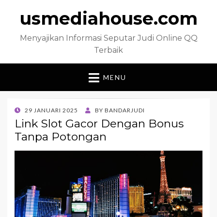
usmediahouse.com
Menyajikan Informasi Seputar Judi Online QQ
Terbaik
MENU
POSTED
29 JANUARI 2025
BY
BANDARJUDI
ON
Link Slot Gacor Dengan Bonus
Tanpa Potongan