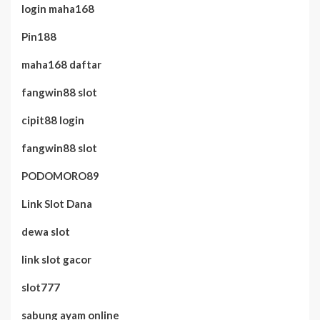
login maha168
Pin188
maha168 daftar
fangwin88 slot
cipit88 login
fangwin88 slot
PODOMORO89
Link Slot Dana
dewa slot
link slot gacor
slot777
sabung ayam online