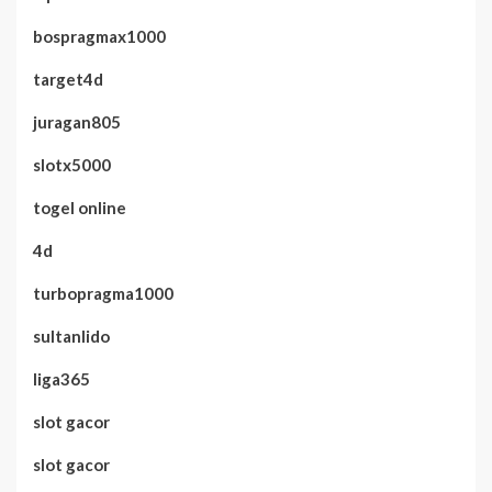
bospragmax1000
target4d
juragan805
slotx5000
togel online
4d
turbopragma1000
sultanlido
liga365
slot gacor
slot gacor