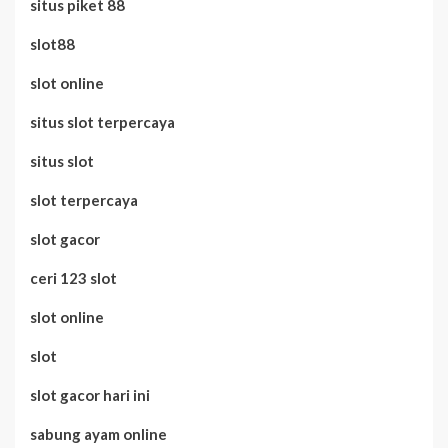
situs piket 88
slot88
slot online
situs slot terpercaya
situs slot
slot terpercaya
slot gacor
ceri 123 slot
slot online
slot
slot gacor hari ini
sabung ayam online