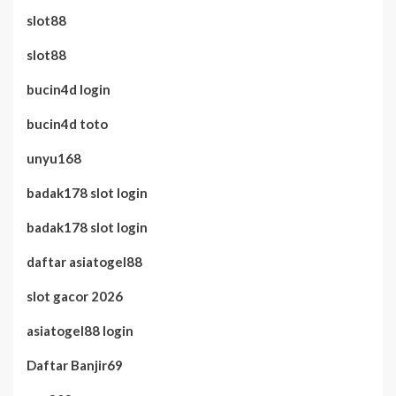
slot88
slot88
bucin4d login
bucin4d toto
unyu168
badak178 slot login
badak178 slot login
daftar asiatogel88
slot gacor 2026
asiatogel88 login
Daftar Banjir69