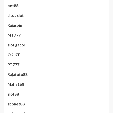
bet88
situs slot
Rajaspin
MT777
slot gacor
OKJKT
PT777
Rajatoto88
Maha168
slot88
sbobet88