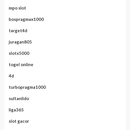
mpo slot
bospragmax1000
target4d
juragan805
slotx5000
togel online
4d
turbopragma1000
sultanlido
liga365
slot gacor