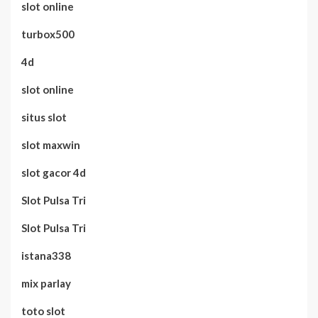
slot online
turbox500
4d
slot online
situs slot
slot maxwin
slot gacor 4d
Slot Pulsa Tri
Slot Pulsa Tri
istana338
mix parlay
toto slot