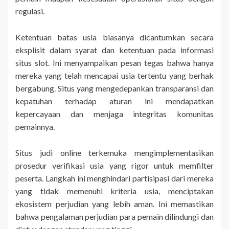
regulasi.
Ketentuan batas usia biasanya dicantumkan secara
eksplisit dalam syarat dan ketentuan pada informasi
situs slot. Ini menyampaikan pesan tegas bahwa hanya
mereka yang telah mencapai usia tertentu yang berhak
bergabung. Situs yang mengedepankan transparansi dan
kepatuhan terhadap aturan ini mendapatkan
kepercayaan dan menjaga integritas komunitas
pemainnya.
Situs judi online terkemuka mengimplementasikan
prosedur verifikasi usia yang rigor untuk memfilter
peserta. Langkah ini menghindari partisipasi dari mereka
yang tidak memenuhi kriteria usia, menciptakan
ekosistem perjudian yang lebih aman. Ini memastikan
bahwa pengalaman perjudian para pemain dilindungi dan