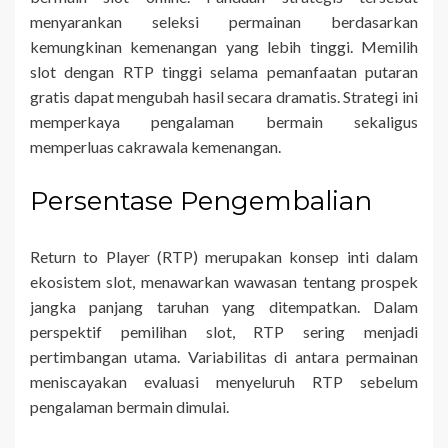
menyarankan seleksi permainan berdasarkan
kemungkinan kemenangan yang lebih tinggi. Memilih
slot dengan RTP tinggi selama pemanfaatan putaran
gratis dapat mengubah hasil secara dramatis. Strategi ini
memperkaya pengalaman bermain sekaligus
memperluas cakrawala kemenangan.
Persentase Pengembalian
Return to Player (RTP) merupakan konsep inti dalam
ekosistem slot, menawarkan wawasan tentang prospek
jangka panjang taruhan yang ditempatkan. Dalam
perspektif pemilihan slot, RTP sering menjadi
pertimbangan utama. Variabilitas di antara permainan
meniscayakan evaluasi menyeluruh RTP sebelum
pengalaman bermain dimulai.