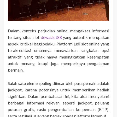
Dalam konteks perjudian online, mengakses informasi
tentang situs slot
dewaslot88
yang autentik merupakan
aspek kritikal bagi pelaku. Platform judi slot online yang
terakreditasi umumnya menawarkan rangkaian opsi
atraktif, yang tidak hanya meningkatkan kesempatan
untuk menang tetapi juga memperkaya pengalaman
bermain.
Salah satu elemen paling diincar oleh para pemain adalah
jackpot, karena potensinya untuk memberikan hadiah
signifikan. Dalam pembahasan ini, kita akan menyelami
berbagai informasi relevan, seperti jackpot, peluang
putaran gratis, rasio pengembalian ke pemain (RTP),
serta regulasi usia yang berlaku pada platform tersebut.