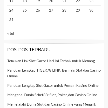
17
18
19
20
21
22
23
24
25
26
27
28
29
30
31
« Jul
POS-POS TERBARU
Temukan Link Slot Gacor Hari Ini Terbaik untuk Menang
Panduan Lengkap TIGER78 LINK: Bermain Slot dan Casino
Online
Panduan Lengkap Slot Gacor untuk Pemain Kasino Online
Mengenal Dunia Scbet88: Slot, Poker, dan Casino Online
Menjelajahi Dunia Slot dan Casino Online yang Menarik