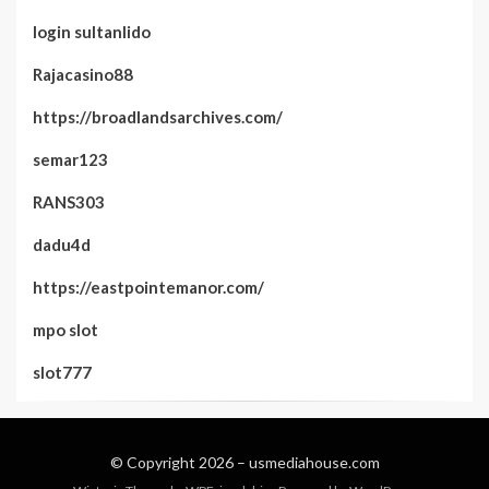
login sultanlido
Rajacasino88
https://broadlandsarchives.com/
semar123
RANS303
dadu4d
https://eastpointemanor.com/
mpo slot
slot777
© Copyright 2026 –
usmediahouse.com