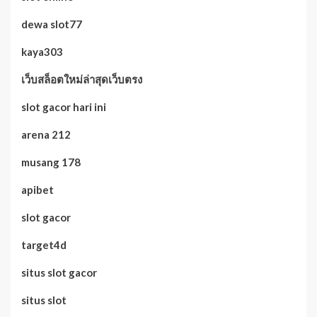
dewa slot77
kaya303
เว็บสล็อตใหม่ล่าสุดเว็บตรง
slot gacor hari ini
arena 212
musang 178
apibet
slot gacor
target4d
situs slot gacor
situs slot