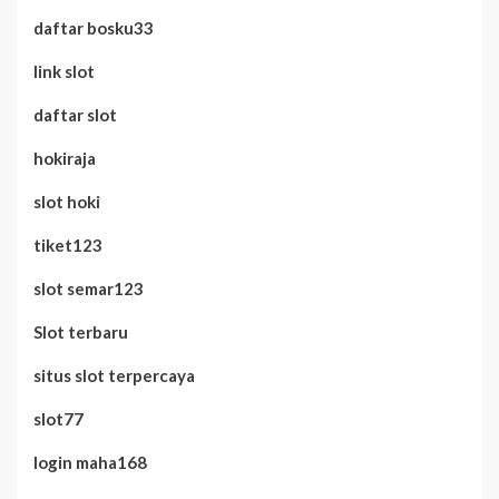
daftar bosku33
link slot
daftar slot
hokiraja
slot hoki
tiket123
slot semar123
Slot terbaru
situs slot terpercaya
slot77
login maha168