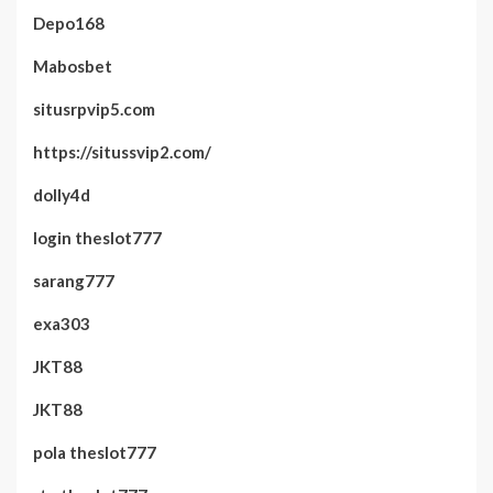
Depo168
Mabosbet
situsrpvip5.com
https://situssvip2.com/
dolly4d
login theslot777
sarang777
exa303
JKT88
JKT88
pola theslot777