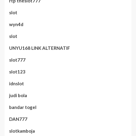
rtp theslot777
slot
wyn4d
slot
UNYU168 LINK ALTERNATIF
slot777
slot123
idnslot
judi bola
bandar togel
DAN777
slotkamboja