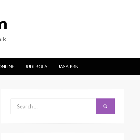
m
aik
ONLINE
JUDI BOLA
JASA PBN
Search
SEARCH
for: