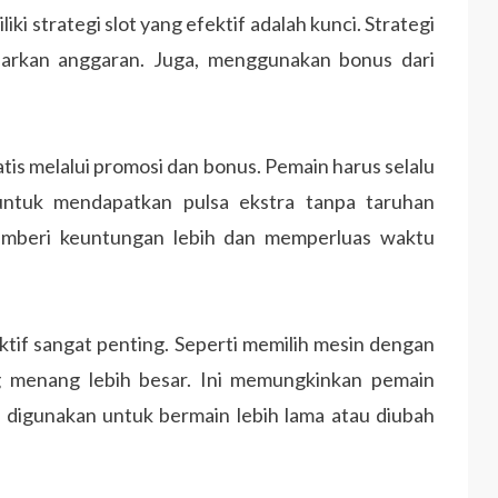
ki strategi slot yang efektif adalah kunci. Strategi
asarkan anggaran. Juga, menggunakan bonus dari
atis melalui promosi dan bonus. Pemain harus selalu
 untuk mendapatkan pulsa ekstra tanpa taruhan
emberi keuntungan lebih dan memperluas waktu
tif sangat penting. Seperti memilih mesin dengan
g menang lebih besar. Ini memungkinkan pemain
a digunakan untuk bermain lebih lama atau diubah