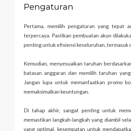
Pengaturan
Pertama, memilih pengaturan yang tepat ada
terpercaya. Pastikan pembuatan akun dilakuka
penting untuk efisiensi keseluruhan, termasuk 
Kemudian, menyesuaikan taruhan berdasarkan 
batasan anggaran dan memilih taruhan yang
Jangan lupa untuk memanfaatkan promo bonu
memaksimalkan keuntungan.
Di tahap akhir, sangat penting untuk meme
memastikan langkah-langkah yang diambil sel
yang optimal, kesempatan untuk mendapatkan