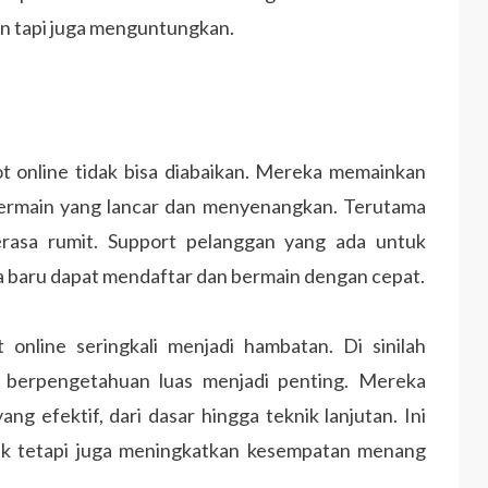
n tapi juga menguntungkan.
ot online tidak bisa diabaikan. Mereka memainkan
bermain yang lancar dan menyenangkan. Terutama
terasa rumit. Support pelanggan yang ada untuk
baru dapat mendaftar dan bermain dengan cepat.
online seringkali menjadi hambatan. Di sinilah
 berpengetahuan luas menjadi penting. Mereka
ng efektif, dari dasar hingga teknik lanjutan. Ini
ik tetapi juga meningkatkan kesempatan menang