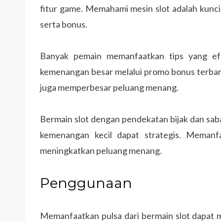
fitur game. Memahami mesin slot adalah kunci 
serta bonus.
Banyak pemain memanfaatkan tips yang ef
kemenangan besar melalui promo bonus terbar
juga memperbesar peluang menang.
Bermain slot dengan pendekatan bijak dan sab
kemenangan kecil dapat strategis. Memanfa
meningkatkan peluang menang.
Penggunaan
Memanfaatkan pulsa dari bermain slot dapat