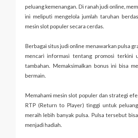
peluang kemenangan. Di ranah judi online, memili
ini meliputi mengelola jumlah taruhan berd
mesin slot populer secara cerdas.
Berbagai situs judi online menawarkan pulsa gr
mencari informasi tentang promosi terkini
tambahan. Memaksimalkan bonus ini bisa m
bermain.
Memahami mesin slot populer dan strategi efek
RTP (Return to Player) tinggi untuk peluan
meraih lebih banyak pulsa. Pulsa tersebut bis
menjadi hadiah.