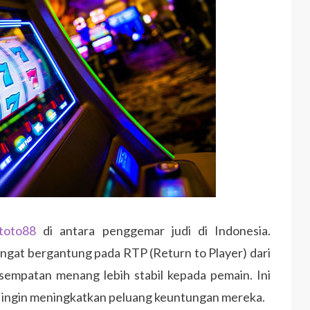
 toto88
di antara penggemar judi di Indonesia.
ngat bergantung pada RTP (Return to Player) dari
sempatan menang lebih stabil kepada pemain. Ini
g ingin meningkatkan peluang keuntungan mereka.