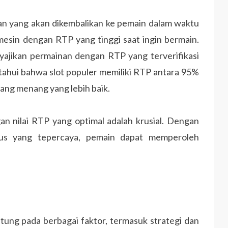
an yang akan dikembalikan ke pemain dalam waktu
esin dengan RTP yang tinggi saat ingin bermain.
yajikan permainan dengan RTP yang terverifikasi
iketahui bahwa slot populer memiliki RTP antara 95%
ang menang yang lebih baik.
n nilai RTP yang optimal adalah krusial. Dengan
us yang tepercaya, pemain dapat memperoleh
ung pada berbagai faktor, termasuk strategi dan