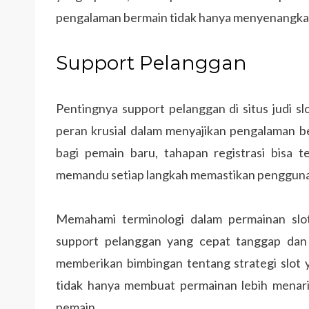
pengalaman bermain tidak hanya menyenangka
Support Pelanggan
Pentingnya support pelanggan di situs judi sl
peran krusial dalam menyajikan pengalaman 
bagi pemain baru, tahapan registrasi bisa 
memandu setiap langkah memastikan pengguna 
Memahami terminologi dalam permainan slot 
support pelanggan yang cepat tanggap dan
memberikan bimbingan tentang strategi slot ya
tidak hanya membuat permainan lebih menar
pemain.