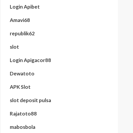
Login Apibet
Amavi68
republik62
slot
Login Apigacor88
Dewatoto
APK Slot
slot deposit pulsa
Rajatoto88
mabosbola