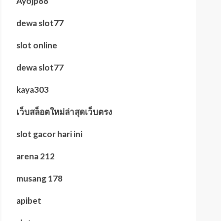
Ayojp88
dewa slot77
slot online
dewa slot77
kaya303
เว็บสล็อตใหม่ล่าสุดเว็บตรง
slot gacor hari ini
arena 212
musang 178
apibet