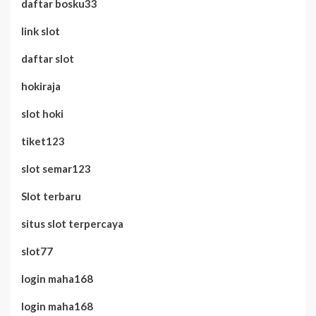
daftar bosku33
link slot
daftar slot
hokiraja
slot hoki
tiket123
slot semar123
Slot terbaru
situs slot terpercaya
slot77
login maha168
login maha168