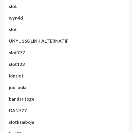
slot
wyn4d
slot
UNYU168 LINK ALTERNATIF
slot777
slot123
idnslot
judi bola
bandar togel
DAN777
slotkamboja