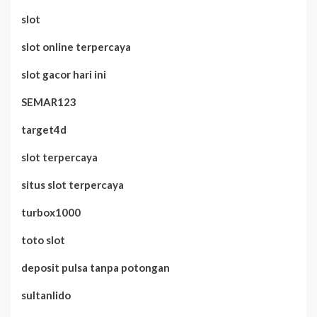
slot
slot online terpercaya
slot gacor hari ini
SEMAR123
target4d
slot terpercaya
situs slot terpercaya
turbox1000
toto slot
deposit pulsa tanpa potongan
sultanlido