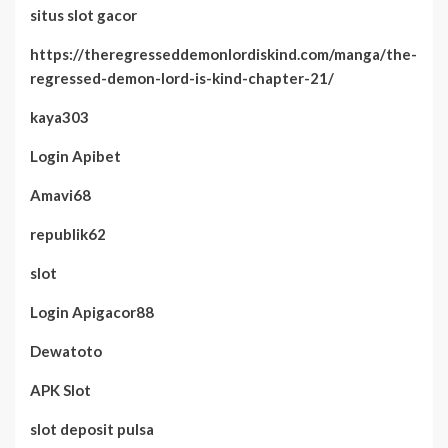
situs slot gacor
https://theregresseddemonlordiskind.com/manga/the-
regressed-demon-lord-is-kind-chapter-21/
kaya303
Login Apibet
Amavi68
republik62
slot
Login Apigacor88
Dewatoto
APK Slot
slot deposit pulsa