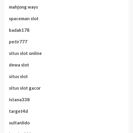
mahjong ways
spaceman slot
badak178
petir777
situs slot online
dewa slot
situs slot
situs slot gacor
istana338
target4d
sultanlido