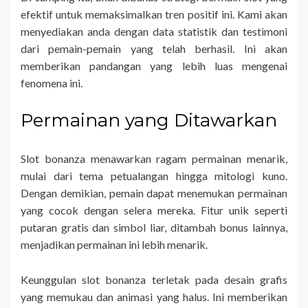
efektif untuk memaksimalkan tren positif ini. Kami akan
menyediakan anda dengan data statistik dan testimoni
dari pemain-pemain yang telah berhasil. Ini akan
memberikan pandangan yang lebih luas mengenai
fenomena ini.
Permainan yang Ditawarkan
Slot bonanza menawarkan ragam permainan menarik,
mulai dari tema petualangan hingga mitologi kuno.
Dengan demikian, pemain dapat menemukan permainan
yang cocok dengan selera mereka. Fitur unik seperti
putaran gratis dan simbol liar, ditambah bonus lainnya,
menjadikan permainan ini lebih menarik.
Keunggulan slot bonanza terletak pada desain grafis
yang memukau dan animasi yang halus. Ini memberikan