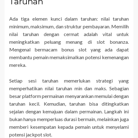
Taruhan
Ada tiga elemen kunci dalam taruhan: nilai taruhan
minimum, maksimum, dan struktur pembayaran. Memilih
nilai taruhan dengan cermat adalah vital untuk
meningkatkan peluang menang di slot bonanza.
Mengenal bermacam bonus slot yang ada dapat
membantu pemain memaksimalkan potensi kemenangan
mereka.
Setiap sesi taruhan memerlukan strategi yang
memperhatikan nilai taruhan min dan maks. Sebagian
besar platform permainan menyarankan memulai dengan
taruhan kecil. Kemudian, taruhan bisa ditingkatkan
sejalan dengan kemajuan dalam permainan. Langkah ini
bukan hanya memperluas durasi bermain, melainkan juga
memberi kesempatan kepada pemain untuk menyelami
potensi jackpot slot.