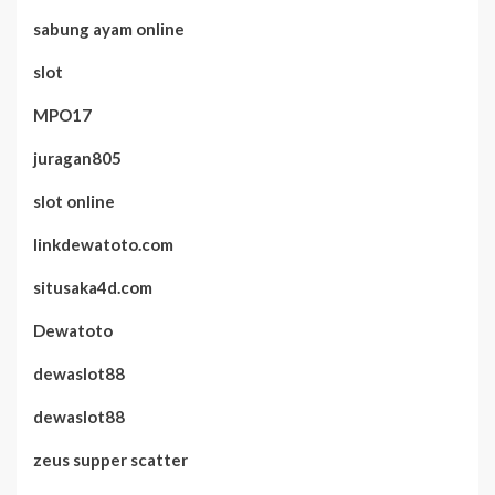
sabung ayam online
slot
MPO17
juragan805
slot online
linkdewatoto.com
situsaka4d.com
Dewatoto
dewaslot88
dewaslot88
zeus supper scatter