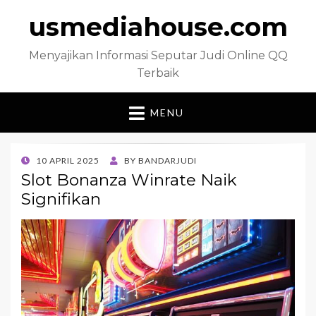
usmediahouse.com
Menyajikan Informasi Seputar Judi Online QQ
Terbaik
MENU
POSTED
10 APRIL 2025
BY
BANDARJUDI
ON
Slot Bonanza Winrate Naik
Signifikan