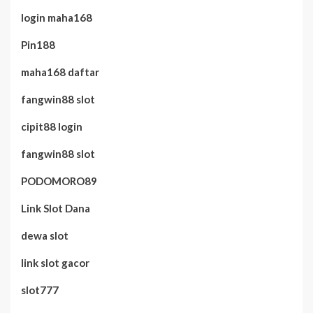
login maha168
Pin188
maha168 daftar
fangwin88 slot
cipit88 login
fangwin88 slot
PODOMORO89
Link Slot Dana
dewa slot
link slot gacor
slot777