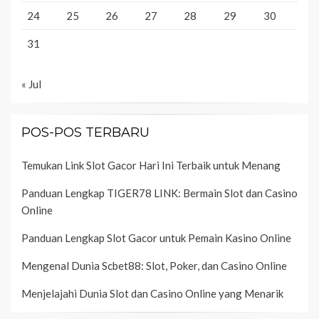
24
25
26
27
28
29
30
31
« Jul
POS-POS TERBARU
Temukan Link Slot Gacor Hari Ini Terbaik untuk Menang
Panduan Lengkap TIGER78 LINK: Bermain Slot dan Casino
Online
Panduan Lengkap Slot Gacor untuk Pemain Kasino Online
Mengenal Dunia Scbet88: Slot, Poker, dan Casino Online
Menjelajahi Dunia Slot dan Casino Online yang Menarik