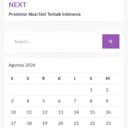
NEXT
Promotor Akun Slot Terbaik Indonesia
Search
SEARCH
for:
Agustus 2026
S
S
R
K
J
S
M
1
2
3
4
5
6
7
8
9
10
11
12
13
14
15
16
17
18
19
20
21
22
23