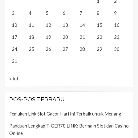
1
2
3
4
5
6
7
8
9
10
11
12
13
14
15
16
17
18
19
20
21
22
23
24
25
26
27
28
29
30
31
« Jul
POS-POS TERBARU
Temukan Link Slot Gacor Hari Ini Terbaik untuk Menang
Panduan Lengkap TIGER78 LINK: Bermain Slot dan Casino
Online