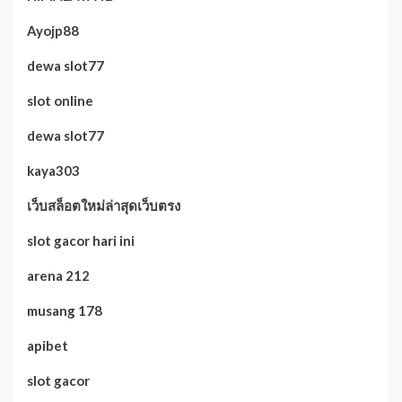
Ayojp88
dewa slot77
slot online
dewa slot77
kaya303
เว็บสล็อตใหม่ล่าสุดเว็บตรง
slot gacor hari ini
arena 212
musang 178
apibet
slot gacor