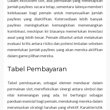
Dalam ekosistem slot, ada permainan yang menetapkan
jumlah paylines secara tetap, sementara lainnya memberi
keleluasaan bagi pemain untuk menyesuaikan jumlah
paylines yang diaktifkan. Ketersediaan lebih banyak
paylines meningkatkan kemungkinan memenangkan
kombinasi, meskipun ini biasanya memerlukan investasi
awal yang lebih besar. Pemain dituntut untuk melakukan
evaluasi kritis antara risiko dan potensi imbalan sebelum
menentukan jumlah paylines yang akan mereka aktifkan
dalam game pilihan mereka.
Tabel Pembayaran
Tabel pembayaran, sebagai elemen mendasar dalam
permainan slot, merefleksikan sinergi antara simbol dan
nilai kemenangan yang ada. Ini berfungsi sebagai
panduan esensial bagi pemain, mendukung mereka dalam
merumuskan strategi taruhan yang efektif. Karakteristik