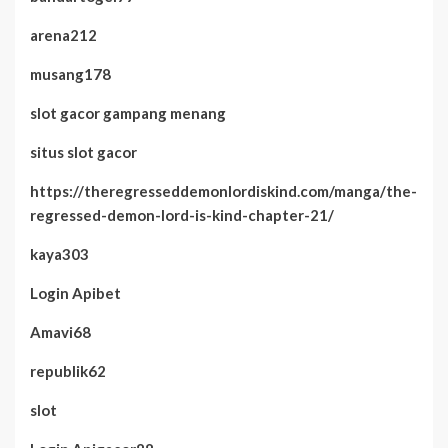
arena212
musang178
slot gacor gampang menang
situs slot gacor
https://theregresseddemonlordiskind.com/manga/the-
regressed-demon-lord-is-kind-chapter-21/
kaya303
Login Apibet
Amavi68
republik62
slot