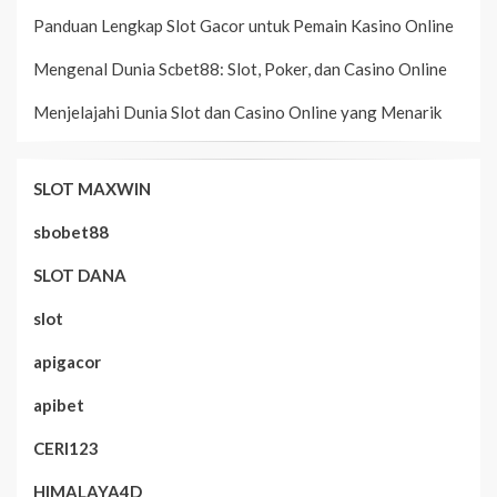
Panduan Lengkap Slot Gacor untuk Pemain Kasino Online
Mengenal Dunia Scbet88: Slot, Poker, dan Casino Online
Menjelajahi Dunia Slot dan Casino Online yang Menarik
SLOT MAXWIN
sbobet88
SLOT DANA
slot
apigacor
apibet
CERI123
HIMALAYA4D