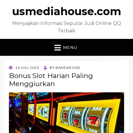
usmediahouse.com
Menyajikan Informasi Seputar Judi Online QQ
Terbaik
MENU
POSTED
14 JULI 2025
BY
BANDARJUDI
ON
Bonus Slot Harian Paling
Menggiurkan