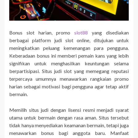
Bonus slot harian, promo
slot88
yang disediakan
berbagai platform judi slot online, ditujukan untuk
meningkatkan peluang kemenangan para pengguna.
Keberadaan bonus ini memberi pemain kans yang lebih
signifikan untuk menghasilkan keuntungan selama
berpartisipasi. Situs judi slot yang memegang reputasi
terpercaya umumnya menawarkan rangkaian promo
harian sebagai motivasi bagi pengguna agar tetap aktif
bermain.
Memilih situs judi dengan lisensi resmi menjadi syarat
utama untuk bermain dengan rasa aman. Situs tersebut
tidak hanya menyediakan keamanan bermain, tetapi juga
menawarkan bonus bagi anggota baru. Manfaat