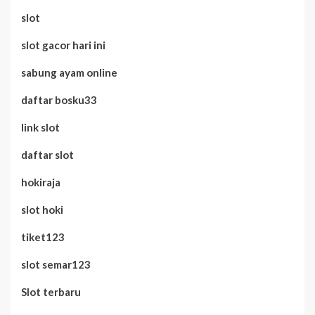
slot
slot gacor hari ini
sabung ayam online
daftar bosku33
link slot
daftar slot
hokiraja
slot hoki
tiket123
slot semar123
Slot terbaru