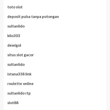
toto slot
deposit pulsa tanpa potongan
sultanlido
kilo303
dewigol
situs slot gacor
sultanlido
istana338 link
roulette online
sultanlido rtp
slot88