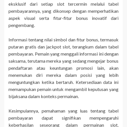
eksklusif dari setiap slot tercermin melalui tabel
pembayarannya, yang dikonsep dengan memperhatikan
aspek visual serta fitur-fitur bonus inovatif dari
pengembang.
Informasi tentang nilai simbol dan fitur bonus, termasuk
putaran gratis dan jackpot slot, terangkum dalam tabel
pembayaran. Pemain yang menggali informasi ini dengan
saksama, terutama mereka yang sedang mengejar bonus
pendaftaran atau keuntungan promosi lain, akan
menemukan diri mereka dalam posisi yang lebih
menguntungkan ketika bertaruh. Ketersediaan data ini
memampukan pemain untuk mengambil keputusan yang
bijaksana dalam konteks permainan.
Kesimpulannya, pemahaman yang luas tentang tabel
pembayaran dapat signifikan mempengaruhi
keberhasilan seseorang dalam permainan slot.