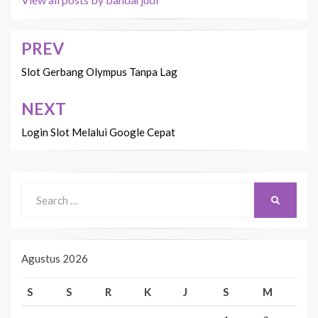
PREV
Navigasi
pos
Slot Gerbang Olympus Tanpa Lag
NEXT
Login Slot Melalui Google Cepat
Search
SEARCH
for:
Agustus 2026
S
S
R
K
J
S
M