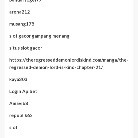
arena212
musang178
slot gacor gampang menang
situs slot gacor
https://theregresseddemonlordiskind.com/manga/the-
regressed-demon-lord-is-kind-chapter-21/
kaya303
Login Apibet
Amavi68
republik62
slot