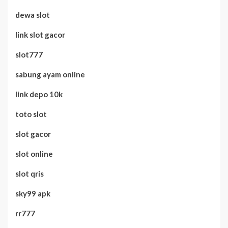
dewa slot
link slot gacor
slot777
sabung ayam online
link depo 10k
toto slot
slot gacor
slot online
slot qris
sky99 apk
rr777