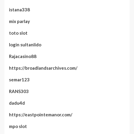
istana338
mix parlay
toto slot
login sultanlido
Rajacasino88
https://broadlandsarchives.com/
semar123
RANS303
dadu4d
https://eastpointemanor.com/
mpo slot