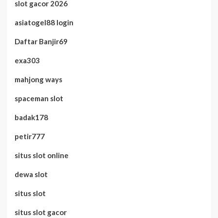
slot gacor 2026
asiatogel88 login
Daftar Banjir69
exa303
mahjong ways
spaceman slot
badak178
petir777
situs slot online
dewa slot
situs slot
situs slot gacor