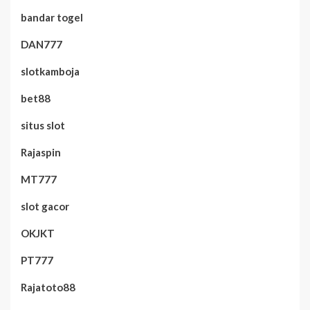
bandar togel
DAN777
slotkamboja
bet88
situs slot
Rajaspin
MT777
slot gacor
OKJKT
PT777
Rajatoto88