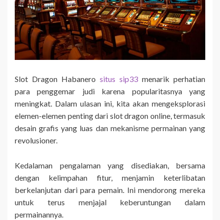
Slot Dragon Habanero
situs sip33
menarik perhatian
para penggemar judi karena popularitasnya yang
meningkat. Dalam ulasan ini, kita akan mengeksplorasi
elemen-elemen penting dari slot dragon online, termasuk
desain grafis yang luas dan mekanisme permainan yang
revolusioner.
Kedalaman pengalaman yang disediakan, bersama
dengan kelimpahan fitur, menjamin keterlibatan
berkelanjutan dari para pemain. Ini mendorong mereka
untuk terus menjajal keberuntungan dalam
permainannya.