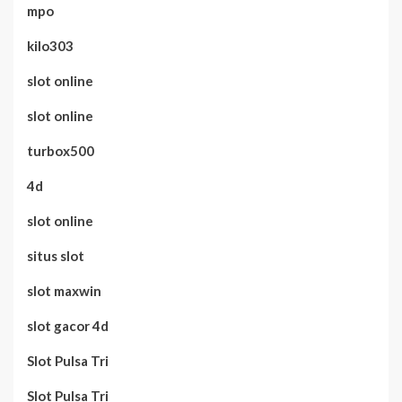
mpo
kilo303
slot online
slot online
turbox500
4d
slot online
situs slot
slot maxwin
slot gacor 4d
Slot Pulsa Tri
Slot Pulsa Tri