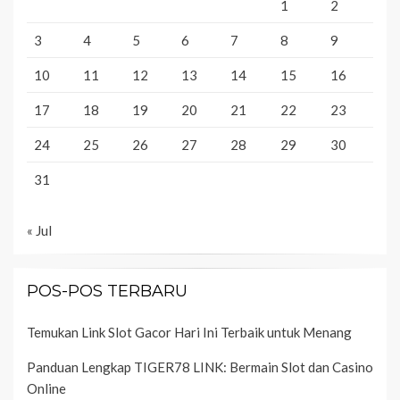
1
2
3
4
5
6
7
8
9
10
11
12
13
14
15
16
17
18
19
20
21
22
23
24
25
26
27
28
29
30
31
« Jul
POS-POS TERBARU
Temukan Link Slot Gacor Hari Ini Terbaik untuk Menang
Panduan Lengkap TIGER78 LINK: Bermain Slot dan Casino
Online