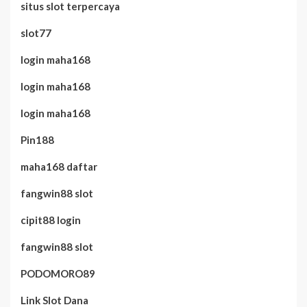
situs slot terpercaya
slot77
login maha168
login maha168
login maha168
Pin188
maha168 daftar
fangwin88 slot
cipit88 login
fangwin88 slot
PODOMORO89
Link Slot Dana