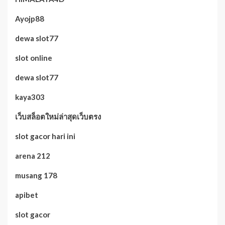
Ayojp88
dewa slot77
slot online
dewa slot77
kaya303
เว็บสล็อตใหม่ล่าสุดเว็บตรง
slot gacor hari ini
arena 212
musang 178
apibet
slot gacor