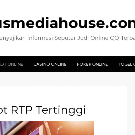
usmediahouse.co
nyajikan Informasi Seputar Judi Online QQ Terb
LOT ONLINE
CASINO ONLINE
POKER ONLINE
TOGEL 
t RTP Tertinggi