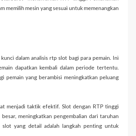
am memilih mesin yang sesuai untuk memenangkan
unci dalam analisis rtp slot bagi para pemain. Ini
emain dapatkan kembali dalam periode tertentu.
gi pemain yang berambisi meningkatkan peluang
 menjadi taktik efektif. Slot dengan RTP tinggi
 besar, meningkatkan pengembalian dari taruhan
p slot yang detail adalah langkah penting untuk