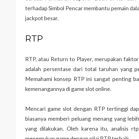
terhadap Simbol Pencar membantu pemain dal
jackpot besar.
RTP
RTP, atau Return to Player, merupakan faktor k
adalah persentase dari total taruhan yang p
Memahami konsep RTP ini sangat penting ba
kemenangannya di game slot online.
Mencari game slot dengan RTP tertinggi dapat
biasanya memberi peluang menang yang lebih
yang dilakukan. Oleh karena itu, analisis rt
menemukan game dengan nilai RTP terbaik.