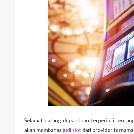
Selamat datang di panduan terperinci tentan
akan membahas
judi slot
dari provider ternama