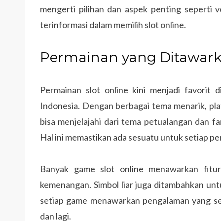
mengerti pilihan dan aspek penting seperti v
terinformasi dalam memilih slot online.
Permainan yang Ditawar
Permainan slot online kini menjadi favorit 
Indonesia. Dengan berbagai tema menarik, plat
bisa menjelajahi dari tema petualangan dan f
Hal ini memastikan ada sesuatu untuk setiap p
Banyak game slot online menawarkan fitur
kemenangan. Simbol liar juga ditambahkan un
setiap game menawarkan pengalaman yang se
dan lagi.