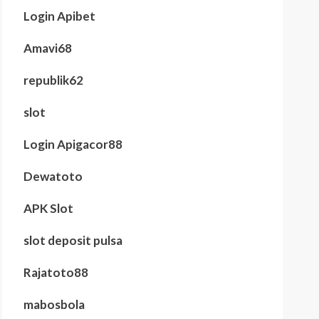
Login Apibet
Amavi68
republik62
slot
Login Apigacor88
Dewatoto
APK Slot
slot deposit pulsa
Rajatoto88
mabosbola