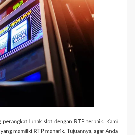
g perangkat lunak slot dengan RTP terbaik. Kami
 yang memiliki RTP menarik. Tujuannya, agar Anda