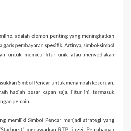
online, adalah elemen penting yang meningkatkan
 garis pembayaran spesifik. Artinya, simbol-simbol
gan untuk memicu fitur unik atau menyediakan
asukkan Simbol Pencar untuk menambah keseruan.
h hadiah besar kapan saja. Fitur ini, termasuk
langan pemain.
ang memiliki Simbol Pencar menjadi strategi yang
 “Starburst” menawarkan RTP tinggi. Pemahaman