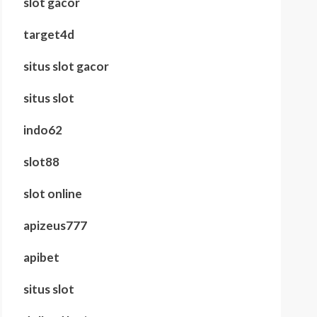
slot gacor
target4d
situs slot gacor
situs slot
indo62
slot88
slot online
apizeus777
apibet
situs slot