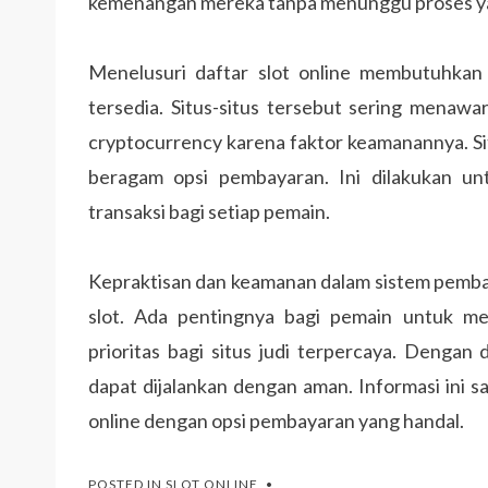
kemenangan mereka tanpa menunggu proses ya
Menelusuri daftar slot online membutuhk
tersedia. Situs-situs tersebut sering menawa
cryptocurrency karena faktor keamanannya. Si
beragam opsi pembayaran. Ini dilakukan un
transaksi bagi setiap pemain.
Kepraktisan dan keamanan dalam sistem pembay
slot. Ada pentingnya bagi pemain untuk m
prioritas bagi situs judi terpercaya. Dengan
dapat dijalankan dengan aman. Informasi ini s
online dengan opsi pembayaran yang handal.
POSTED IN
SLOT ONLINE