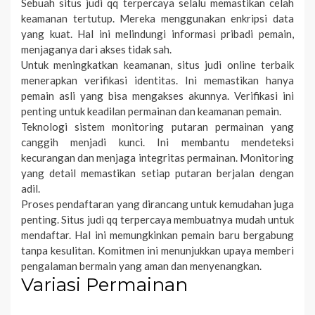
Sebuah situs judi qq terpercaya selalu memastikan celah
keamanan tertutup. Mereka menggunakan enkripsi data
yang kuat. Hal ini melindungi informasi pribadi pemain,
menjaganya dari akses tidak sah.
Untuk meningkatkan keamanan, situs judi online terbaik
menerapkan verifikasi identitas. Ini memastikan hanya
pemain asli yang bisa mengakses akunnya. Verifikasi ini
penting untuk keadilan permainan dan keamanan pemain.
Teknologi sistem monitoring putaran permainan yang
canggih menjadi kunci. Ini membantu mendeteksi
kecurangan dan menjaga integritas permainan. Monitoring
yang detail memastikan setiap putaran berjalan dengan
adil.
Proses pendaftaran yang dirancang untuk kemudahan juga
penting. Situs judi qq terpercaya membuatnya mudah untuk
mendaftar. Hal ini memungkinkan pemain baru bergabung
tanpa kesulitan. Komitmen ini menunjukkan upaya memberi
pengalaman bermain yang aman dan menyenangkan.
Variasi Permainan