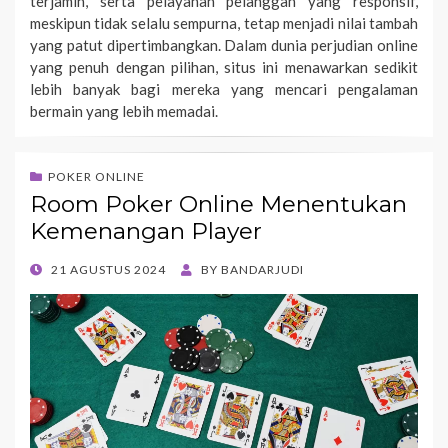
terjamin, serta pelayanan pelanggan yang responsif,
meskipun tidak selalu sempurna, tetap menjadi nilai tambah
yang patut dipertimbangkan. Dalam dunia perjudian online
yang penuh dengan pilihan, situs ini menawarkan sedikit
lebih banyak bagi mereka yang mencari pengalaman
bermain yang lebih memadai.
POKER ONLINE
Room Poker Online Menentukan
Kemenangan Player
POSTED
21 AGUSTUS 2024
BY
BANDARJUDI
ON