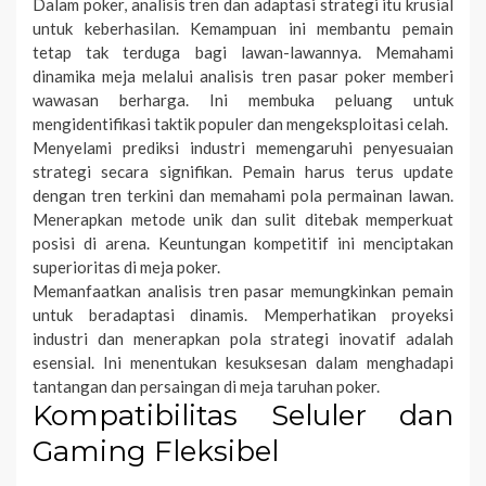
Dalam poker, analisis tren dan adaptasi strategi itu krusial
untuk keberhasilan. Kemampuan ini membantu pemain
tetap tak terduga bagi lawan-lawannya. Memahami
dinamika meja melalui analisis tren pasar poker memberi
wawasan berharga. Ini membuka peluang untuk
mengidentifikasi taktik populer dan mengeksploitasi celah.
Menyelami prediksi industri memengaruhi penyesuaian
strategi secara signifikan. Pemain harus terus update
dengan tren terkini dan memahami pola permainan lawan.
Menerapkan metode unik dan sulit ditebak memperkuat
posisi di arena. Keuntungan kompetitif ini menciptakan
superioritas di meja poker.
Memanfaatkan analisis tren pasar memungkinkan pemain
untuk beradaptasi dinamis. Memperhatikan proyeksi
industri dan menerapkan pola strategi inovatif adalah
esensial. Ini menentukan kesuksesan dalam menghadapi
tantangan dan persaingan di meja taruhan poker.
Kompatibilitas Seluler dan
Gaming Fleksibel