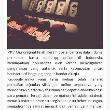
PKV Qiu original telah meraih posisi penting dalam dunia
permainan kartu
bandarqq online
di Indonesia,
mendapatkan popularitas oleh karena menyuguhkan
pengalaman yang autentik serta kesempatan untuk
berinteraksi langsung dengan bandar qiu qiu.
Kepopulerannya yang terus meluas telah menarik
perhatian sejumlah situs judi online terpercaya, yang
memberikan platform yang aman dan dapat diandalkan bagi
para pemain. Tersaji dalam permainan ini adalah sintesis
menarik antara elemen strategis dan unsur keberuntungan,
menjadikannya sangat menarik bagi pemain yang mencari