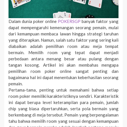
Dalam dunia poker online
POKERSGP
banyak faktor yang
dapat mempengaruhi kemenangan seorang pemain, mulai
dari kemampuan membaca lawan hingga strategi taruhan
yang diterapkan. Namun, salah satu faktor yang sering kali
diabaikan adalah pemilihan room atau meja tempat
bermain. Memilih room yang tepat dapat menjadi
perbedaan antara menang besar atau pulang dengan
tangan kosong. Artikel ini akan membahas mengapa
pemilihan room poker online sangat penting dan
bagaimana hal ini dapat menentukan keberhasilan seorang
pemain.
Pertama-tama, penting untuk memahami bahwa setiap
room poker memiliki karakteristiknya sendiri. Karakteristik
ini dapat berupa level keterampilan para pemain, jumlah
chip yang biasa dipertaruhkan, serta pola bermain yang
berkembang di meja tersebut. Pemain yang berpengalaman
tahu bahwa memilih room yang sesuai dengan kemampuan