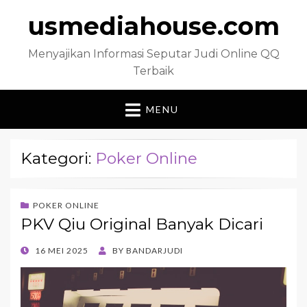
usmediahouse.com
Menyajikan Informasi Seputar Judi Online QQ
Terbaik
MENU
Kategori:
Poker Online
POKER ONLINE
PKV Qiu Original Banyak Dicari
POSTED
16 MEI 2025
BY
BANDARJUDI
ON