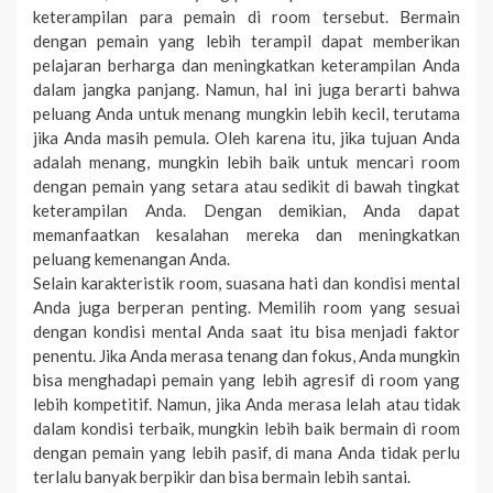
keterampilan para pemain di room tersebut. Bermain
dengan pemain yang lebih terampil dapat memberikan
pelajaran berharga dan meningkatkan keterampilan Anda
dalam jangka panjang. Namun, hal ini juga berarti bahwa
peluang Anda untuk menang mungkin lebih kecil, terutama
jika Anda masih pemula. Oleh karena itu, jika tujuan Anda
adalah menang, mungkin lebih baik untuk mencari room
dengan pemain yang setara atau sedikit di bawah tingkat
keterampilan Anda. Dengan demikian, Anda dapat
memanfaatkan kesalahan mereka dan meningkatkan
peluang kemenangan Anda.
Selain karakteristik room, suasana hati dan kondisi mental
Anda juga berperan penting. Memilih room yang sesuai
dengan kondisi mental Anda saat itu bisa menjadi faktor
penentu. Jika Anda merasa tenang dan fokus, Anda mungkin
bisa menghadapi pemain yang lebih agresif di room yang
lebih kompetitif. Namun, jika Anda merasa lelah atau tidak
dalam kondisi terbaik, mungkin lebih baik bermain di room
dengan pemain yang lebih pasif, di mana Anda tidak perlu
terlalu banyak berpikir dan bisa bermain lebih santai.