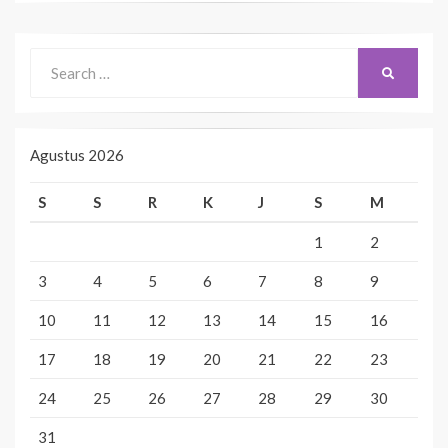
Search
SEARCH
for:
Agustus 2026
S
S
R
K
J
S
M
1
2
3
4
5
6
7
8
9
10
11
12
13
14
15
16
17
18
19
20
21
22
23
24
25
26
27
28
29
30
31