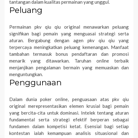
tantangan dalam kualitas permainan yang unggul.
Peluang
Permainan pkv qiu qiu original menawarkan peluang
signifikan bagi pemain yang menguasai strategi serta
aturan. Bergabung dengan agen pkv qiu qiu yang
terpercaya meningkatkan peluang kemenangan. Manfaat
tambahan termasuk bonus pendaftaran dan promosi
menarik yang ditawarkan. Taruhan online terbaik
menjanjikan pengalaman bermain yang memuaskan dan
menguntungkan.
Penggunaan
Dalam dunia poker online, penguasaan atas pkv qiu
original merepresentasikan elemen krusial bagi pemain
yang bercita-cita untuk dominasi. Intelek tentang aturan
fundamental serta strategi efektif berperan sebagai
fundamen dalam kompetisi ketat. Esensial bagi setiap
kontestan ialah kemampuan analisis situasional dan