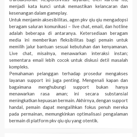
menjadi kata kunci untuk memastikan kelancaran dan
kesenangan dalam gameplay.
Untuk menjamin aksesibilitas, agen pkv qiu qiu mengadopsi
beragam saluran komunikasi – live chat, email, dan hotline
adalah beberapa di antaranya. Ketersediaan beragam
media ini memberikan fleksibilitas bagi pemain untuk
memilih jalur bantuan sesuai kebutuhan dan kenyamanan.
Live chat, misalnya, menawarkan interaksi instan;
sementara email lebih cocok untuk diskusi detil masalah
kompleks.
Pemahaman pelanggan terhadap prosedur mengakses
layanan support ini juga penting. Mengenali kapan dan
bagaimana menghubungi support bukan hanya
menawarkan rasa aman; ini secara substansial
meningkatkan kepuasan bermain. Akhirnya, dengan support
handal, pemain dapat mengalihkan fokus penuh mereka
pada permainan, memungkinkan optimalisasi pengalaman
bermain di platform pkv qiu qiu yang otentik.