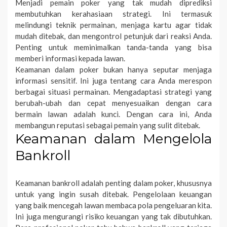
Menjadi pemain poker yang tak mudah diprediksi
membutuhkan kerahasiaan strategi. Ini termasuk
melindungi teknik permainan, menjaga kartu agar tidak
mudah ditebak, dan mengontrol petunjuk dari reaksi Anda.
Penting untuk meminimalkan tanda-tanda yang bisa
memberi informasi kepada lawan.
Keamanan dalam poker bukan hanya seputar menjaga
informasi sensitif. Ini juga tentang cara Anda merespon
berbagai situasi permainan. Mengadaptasi strategi yang
berubah-ubah dan cepat menyesuaikan dengan cara
bermain lawan adalah kunci. Dengan cara ini, Anda
membangun reputasi sebagai pemain yang sulit ditebak.
Keamanan dalam Mengelola
Bankroll
Keamanan bankroll adalah penting dalam poker, khususnya
untuk yang ingin susah ditebak. Pengelolaan keuangan
yang baik mencegah lawan membaca pola pengeluaran kita.
Ini juga mengurangi risiko keuangan yang tak dibutuhkan.