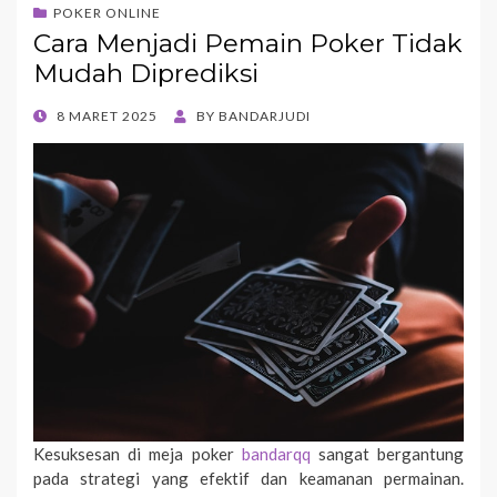
POKER ONLINE
Cara Menjadi Pemain Poker Tidak
Mudah Diprediksi
POSTED
8 MARET 2025
BY
BANDARJUDI
ON
Kesuksesan di meja poker
bandarqq
sangat bergantung
pada strategi yang efektif dan keamanan permainan.