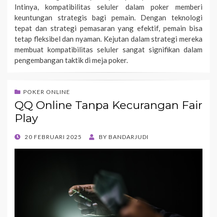
Intinya, kompatibilitas seluler dalam poker memberi
keuntungan strategis bagi pemain. Dengan teknologi
tepat dan strategi pemasaran yang efektif, pemain bisa
tetap fleksibel dan nyaman. Kejutan dalam strategi mereka
membuat kompatibilitas seluler sangat signifikan dalam
pengembangan taktik di meja poker.
POKER ONLINE
QQ Online Tanpa Kecurangan Fair
Play
POSTED
20 FEBRUARI 2025
BY
BANDARJUDI
ON