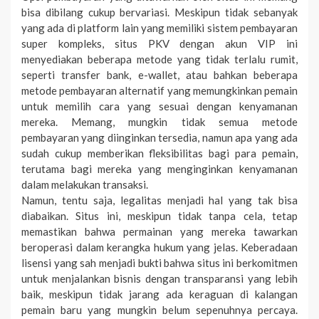
bisa dibilang cukup bervariasi. Meskipun tidak sebanyak
yang ada di platform lain yang memiliki sistem pembayaran
super kompleks, situs PKV dengan akun VIP ini
menyediakan beberapa metode yang tidak terlalu rumit,
seperti transfer bank, e-wallet, atau bahkan beberapa
metode pembayaran alternatif yang memungkinkan pemain
untuk memilih cara yang sesuai dengan kenyamanan
mereka. Memang, mungkin tidak semua metode
pembayaran yang diinginkan tersedia, namun apa yang ada
sudah cukup memberikan fleksibilitas bagi para pemain,
terutama bagi mereka yang menginginkan kenyamanan
dalam melakukan transaksi.
Namun, tentu saja, legalitas menjadi hal yang tak bisa
diabaikan. Situs ini, meskipun tidak tanpa cela, tetap
memastikan bahwa permainan yang mereka tawarkan
beroperasi dalam kerangka hukum yang jelas. Keberadaan
lisensi yang sah menjadi bukti bahwa situs ini berkomitmen
untuk menjalankan bisnis dengan transparansi yang lebih
baik, meskipun tidak jarang ada keraguan di kalangan
pemain baru yang mungkin belum sepenuhnya percaya.