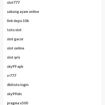
slot777
sabung ayam online
link depo 10k
toto slot
slot gacor
slot online
slot qris
sky99 apk
rr777
dbltoto login
sky99idn
pragma x500