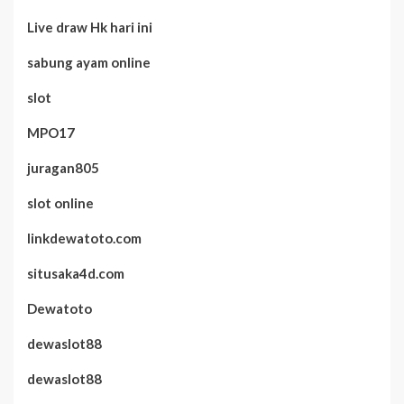
Live draw Hk hari ini
sabung ayam online
slot
MPO17
juragan805
slot online
linkdewatoto.com
situsaka4d.com
Dewatoto
dewaslot88
dewaslot88