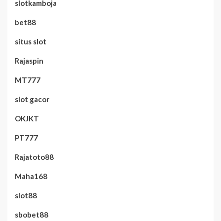
slotkamboja
bet88
situs slot
Rajaspin
MT777
slot gacor
OKJKT
PT777
Rajatoto88
Maha168
slot88
sbobet88