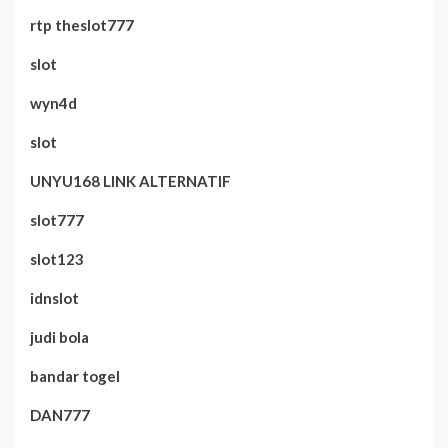
rtp theslot777
slot
wyn4d
slot
UNYU168 LINK ALTERNATIF
slot777
slot123
idnslot
judi bola
bandar togel
DAN777