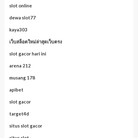
slot online
dewa slot77
kaya303
เว็บสล็อตใหม่ล่าสุดเว็บตรง
slot gacor hari ini
arena 212
musang 178
apibet
slot gacor
target4d
situs slot gacor
situs slot