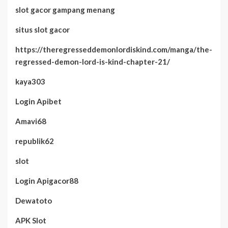
slot gacor gampang menang
situs slot gacor
https://theregresseddemonlordiskind.com/manga/the-
regressed-demon-lord-is-kind-chapter-21/
kaya303
Login Apibet
Amavi68
republik62
slot
Login Apigacor88
Dewatoto
APK Slot