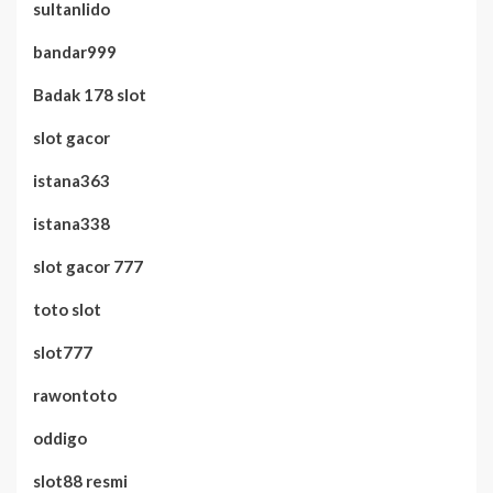
sultanlido
bandar999
Badak 178 slot
slot gacor
istana363
istana338
slot gacor 777
toto slot
slot777
rawontoto
oddigo
slot88 resmi