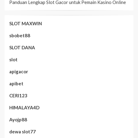
Panduan Lengkap Slot Gacor untuk Pemain Kasino Online
SLOT MAXWIN
sbobet88
SLOT DANA
slot
apigacor
apibet
CERI123
HIMALAYA4D
Ayojp88
dewa slot77