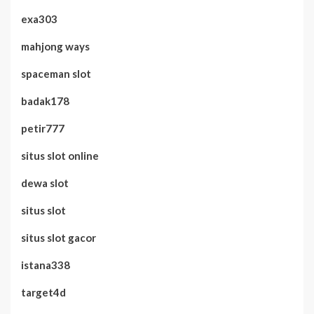
exa303
mahjong ways
spaceman slot
badak178
petir777
situs slot online
dewa slot
situs slot
situs slot gacor
istana338
target4d