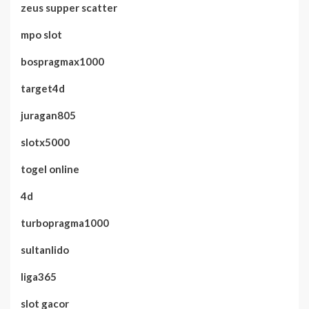
zeus supper scatter
mpo slot
bospragmax1000
target4d
juragan805
slotx5000
togel online
4d
turbopragma1000
sultanlido
liga365
slot gacor