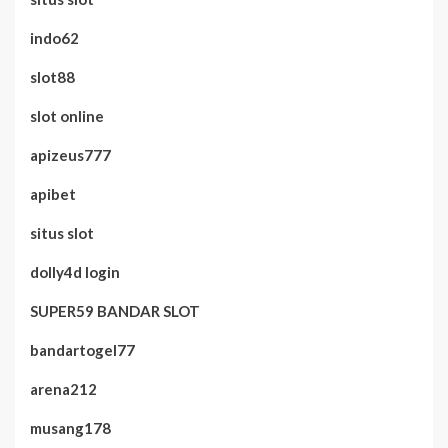
indo62
slot88
slot online
apizeus777
apibet
situs slot
dolly4d login
SUPER59 BANDAR SLOT
bandartogel77
arena212
musang178