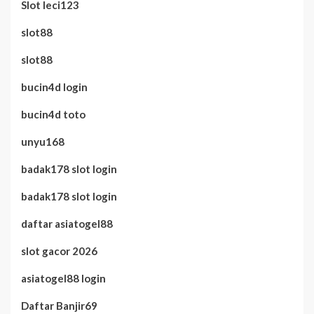
Slot leci123
slot88
slot88
bucin4d login
bucin4d toto
unyu168
badak178 slot login
badak178 slot login
daftar asiatogel88
slot gacor 2026
asiatogel88 login
Daftar Banjir69