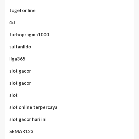
togel online
4d
turbopragma1000
sultanlido
liga365
slot gacor
slot gacor
slot
slot online terpercaya
slot gacor hari ini
SEMAR123