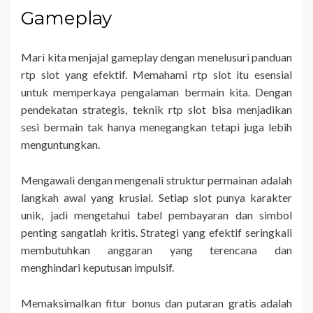
Gameplay
Mari kita menjajal gameplay dengan menelusuri panduan
rtp slot yang efektif. Memahami rtp slot itu esensial
untuk memperkaya pengalaman bermain kita. Dengan
pendekatan strategis, teknik rtp slot bisa menjadikan
sesi bermain tak hanya menegangkan tetapi juga lebih
menguntungkan.
Mengawali dengan mengenali struktur permainan adalah
langkah awal yang krusial. Setiap slot punya karakter
unik, jadi mengetahui tabel pembayaran dan simbol
penting sangatlah kritis. Strategi yang efektif seringkali
membutuhkan anggaran yang terencana dan
menghindari keputusan impulsif.
Memaksimalkan fitur bonus dan putaran gratis adalah