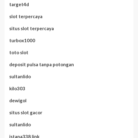
target4d
slot terpercaya
situs slot terpercaya
turbox1000
toto slot
deposit pulsa tanpa potongan
sultanlido
kilo303
dewigol
situs slot gacor
sultanlido
istana338 link