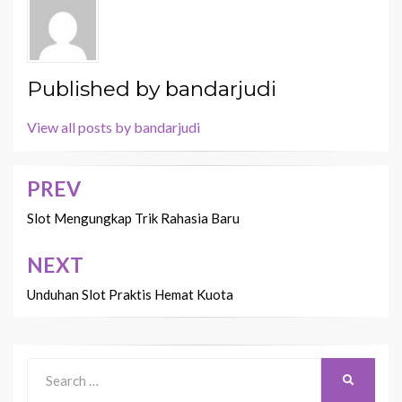
Published by
bandarjudi
View all posts by bandarjudi
PREV
Navigasi
pos
Slot Mengungkap Trik Rahasia Baru
NEXT
Unduhan Slot Praktis Hemat Kuota
Search
SEARCH
for: