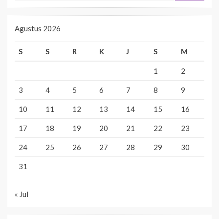
Agustus 2026
S
S
R
K
J
S
M
1
2
3
4
5
6
7
8
9
10
11
12
13
14
15
16
17
18
19
20
21
22
23
24
25
26
27
28
29
30
31
« Jul