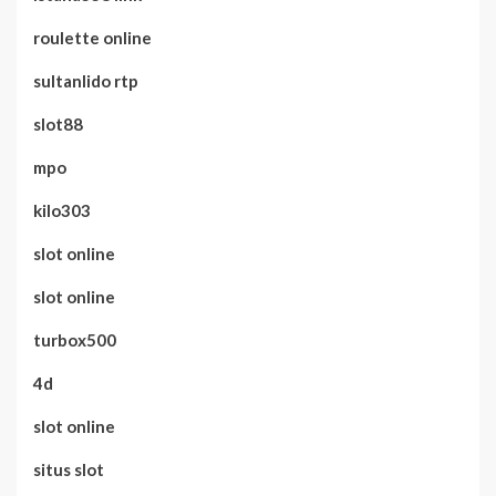
roulette online
sultanlido rtp
slot88
mpo
kilo303
slot online
slot online
turbox500
4d
slot online
situs slot