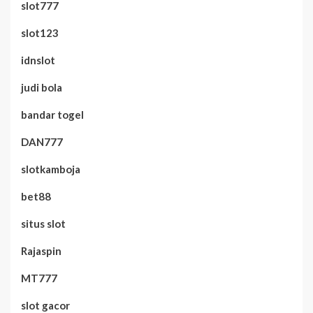
slot777
slot123
idnslot
judi bola
bandar togel
DAN777
slotkamboja
bet88
situs slot
Rajaspin
MT777
slot gacor