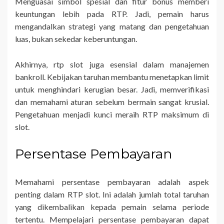
Menguasai simbol spesial dan fitur bonus memberi
keuntungan lebih pada RTP. Jadi, pemain harus
mengandalkan strategi yang matang dan pengetahuan
luas, bukan sekedar keberuntungan.
Akhirnya, rtp slot juga esensial dalam manajemen
bankroll. Kebijakan taruhan membantu menetapkan limit
untuk menghindari kerugian besar. Jadi, memverifikasi
dan memahami aturan sebelum bermain sangat krusial.
Pengetahuan menjadi kunci meraih RTP maksimum di
slot.
Persentase Pembayaran
Memahami persentase pembayaran adalah aspek
penting dalam RTP slot. Ini adalah jumlah total taruhan
yang dikembalikan kepada pemain selama periode
tertentu. Mempelajari persentase pembayaran dapat