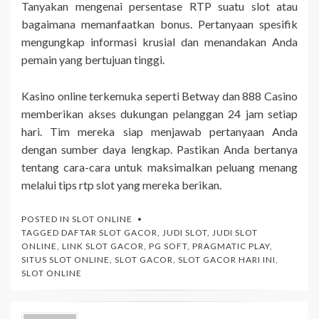
Tanyakan mengenai persentase RTP suatu slot atau
bagaimana memanfaatkan bonus. Pertanyaan spesifik
mengungkap informasi krusial dan menandakan Anda
pemain yang bertujuan tinggi.
Kasino online terkemuka seperti Betway dan 888 Casino
memberikan akses dukungan pelanggan 24 jam setiap
hari. Tim mereka siap menjawab pertanyaan Anda
dengan sumber daya lengkap. Pastikan Anda bertanya
tentang cara-cara untuk maksimalkan peluang menang
melalui tips rtp slot yang mereka berikan.
POSTED IN
SLOT ONLINE
TAGGED
DAFTAR SLOT GACOR
,
JUDI SLOT
,
JUDI SLOT
ONLINE
,
LINK SLOT GACOR
,
PG SOFT
,
PRAGMATIC PLAY
,
SITUS SLOT ONLINE
,
SLOT GACOR
,
SLOT GACOR HARI INI
,
SLOT ONLINE