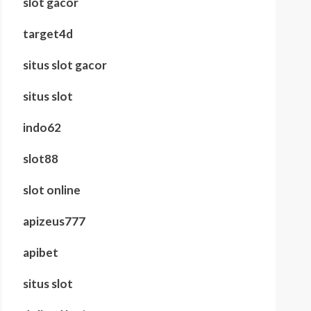
slot gacor
target4d
situs slot gacor
situs slot
indo62
slot88
slot online
apizeus777
apibet
situs slot