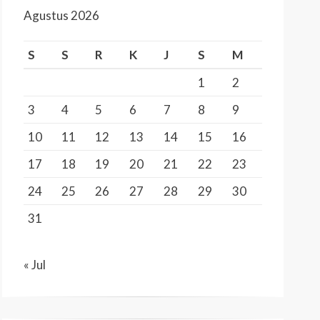
Agustus 2026
S
S
R
K
J
S
M
1
2
3
4
5
6
7
8
9
10
11
12
13
14
15
16
17
18
19
20
21
22
23
24
25
26
27
28
29
30
31
« Jul