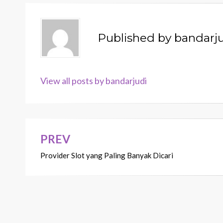
Published by
bandarj
View all posts by bandarjudi
PREV
Navigasi
Provider Slot yang Paling Banyak Dicari
pos