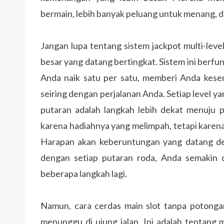
bermain, lebih banyak peluang untuk menang, d
Jangan lupa tentang sistem jackpot multi-leve
besar yang datang bertingkat. Sistem ini berf
Anda naik satu per satu, memberi Anda kese
seiring dengan perjalanan Anda. Setiap level y
putaran adalah langkah lebih dekat menuju pu
karena hadiahnya yang melimpah, tetapi karena
Harapan akan keberuntungan yang datang de
dengan setiap putaran roda, Anda semakin 
beberapa langkah lagi.
Namun, cara cerdas main slot tanpa potonga
menunggu di ujung jalan. Ini adalah tentang 