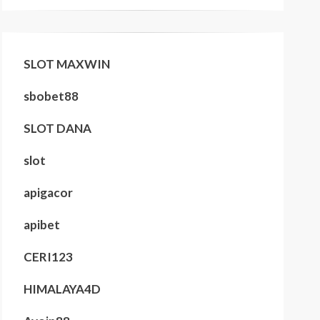
SLOT MAXWIN
sbobet88
SLOT DANA
slot
apigacor
apibet
CERI123
HIMALAYA4D