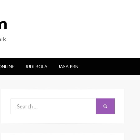
m
aik
ONLINE
JUDI BOLA
JASA PBN
Search
SEARCH
for: