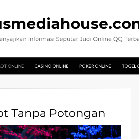
usmediahouse.co
nyajikan Informasi Seputar Judi Online QQ Terb
LOT ONLINE
CASINO ONLINE
POKER ONLINE
TOGEL 
lot Tanpa Potongan