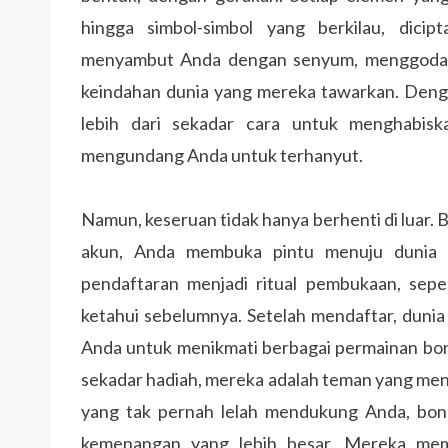
hingga simbol-simbol yang berkilau, dici
menyambut Anda dengan senyum, menggoda 
keindahan dunia yang mereka tawarkan. Denga
lebih dari sekadar cara untuk menghabis
mengundang Anda untuk terhanyut.
Namun, keseruan tidak hanya berhenti di luar.
akun, Anda membuka pintu menuju dunia 
pendaftaran menjadi ritual pembukaan, sep
ketahui sebelumnya. Setelah mendaftar, dunia 
Anda untuk menikmati berbagai permainan bo
sekadar hadiah, mereka adalah teman yang meng
yang tak pernah lelah mendukung Anda, bon
kemenangan yang lebih besar. Mereka mem