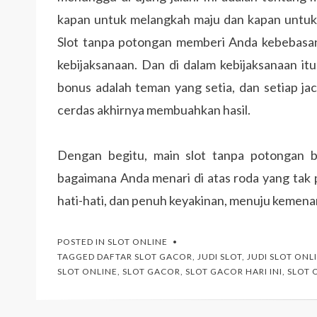
kapan untuk melangkah maju dan kapan untuk 
Slot tanpa potongan memberi Anda kebebasan,
kebijaksanaan. Dan di dalam kebijaksanaan itu
bonus adalah teman yang setia, dan setiap j
cerdas akhirnya membuahkan hasil.
Dengan begitu, main slot tanpa potongan b
bagaimana Anda menari di atas roda yang tak 
hati-hati, dan penuh keyakinan, menuju kemena
POSTED IN
SLOT ONLINE
TAGGED
DAFTAR SLOT GACOR
,
JUDI SLOT
,
JUDI SLOT ONL
SLOT ONLINE
,
SLOT GACOR
,
SLOT GACOR HARI INI
,
SLOT 