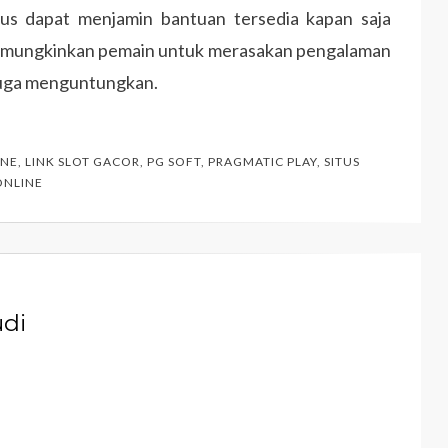
rus dapat menjamin bantuan tersedia kapan saja
 memungkinkan pemain untuk merasakan pengalaman
juga menguntungkan.
INE
,
LINK SLOT GACOR
,
PG SOFT
,
PRAGMATIC PLAY
,
SITUS
ONLINE
udi