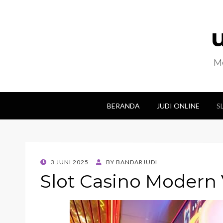
Me
BERANDA
JUDI ONLINE
S
POSTED
3 JUNI 2025
BY
BANDARJUDI
ON
Slot Casino Modern 