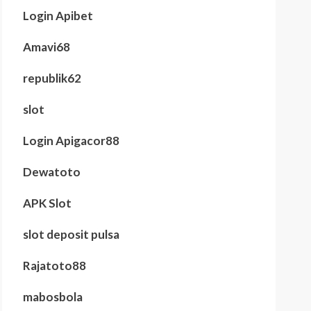
Login Apibet
Amavi68
republik62
slot
Login Apigacor88
Dewatoto
APK Slot
slot deposit pulsa
Rajatoto88
mabosbola