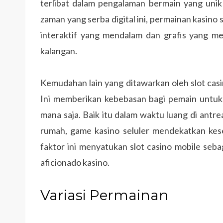
terlibat dalam pengalaman bermain yang unik t
zaman yang serba digital ini, permainan kasino
interaktif yang mendalam dan grafis yang me
kalangan.
Kemudahan lain yang ditawarkan oleh slot casin
Ini memberikan kebebasan bagi pemain untuk 
mana saja. Baik itu dalam waktu luang di antre
rumah, game kasino seluler mendekatkan ke
faktor ini menyatukan slot casino mobile seb
aficionado kasino.
Variasi Permainan