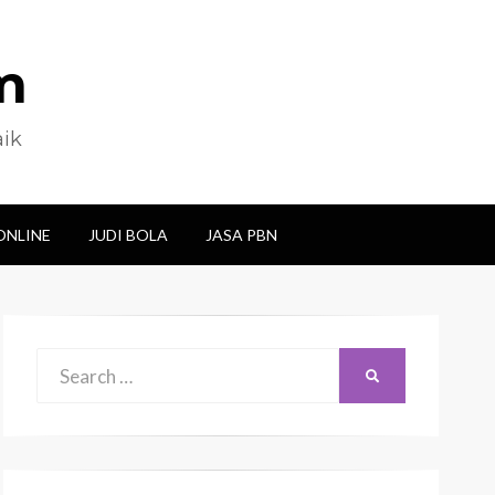
m
aik
ONLINE
JUDI BOLA
JASA PBN
Search
SEARCH
for: