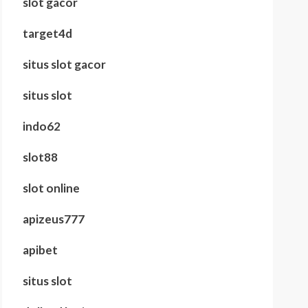
slot gacor
target4d
situs slot gacor
situs slot
indo62
slot88
slot online
apizeus777
apibet
situs slot