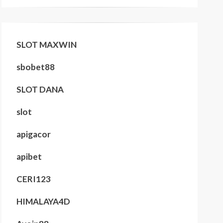
SLOT MAXWIN
sbobet88
SLOT DANA
slot
apigacor
apibet
CERI123
HIMALAYA4D