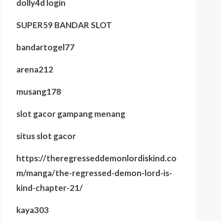
dolly4d login
SUPER59 BANDAR SLOT
bandartogel77
arena212
musang178
slot gacor gampang menang
situs slot gacor
https://theregresseddemonlordiskind.co
m/manga/the-regressed-demon-lord-is-
kind-chapter-21/
kaya303