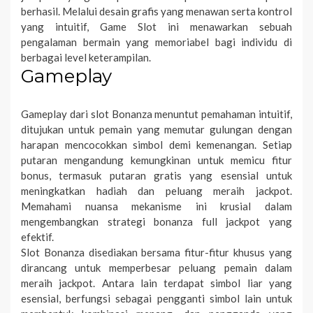
berhasil. Melalui desain grafis yang menawan serta kontrol
yang intuitif, Game Slot ini menawarkan sebuah
pengalaman bermain yang memoriabel bagi individu di
berbagai level keterampilan.
Gameplay
Gameplay dari slot Bonanza menuntut pemahaman intuitif,
ditujukan untuk pemain yang memutar gulungan dengan
harapan mencocokkan simbol demi kemenangan. Setiap
putaran mengandung kemungkinan untuk memicu fitur
bonus, termasuk putaran gratis yang esensial untuk
meningkatkan hadiah dan peluang meraih jackpot.
Memahami nuansa mekanisme ini krusial dalam
mengembangkan strategi bonanza full jackpot yang
efektif.
Slot Bonanza disediakan bersama fitur-fitur khusus yang
dirancang untuk memperbesar peluang pemain dalam
meraih jackpot. Antara lain terdapat simbol liar yang
esensial, berfungsi sebagai pengganti simbol lain untuk