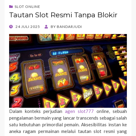
SLOT ONLINE
Tautan Slot Resmi Tanpa Blokir
POSTED
24 JULI 2025
BY
BANDARJUDI
ON
Dalam konteks perjudian
agen slot777
online, sebuah
pengalaman bermain yang lancar transcends sebagai salah
satu kebutuhan primordial pemain. Aksesibilitas instan ke
aneka ragam permainan melalui tautan slot resmi yang