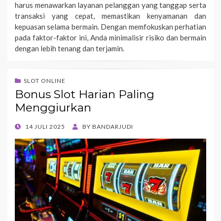
harus menawarkan layanan pelanggan yang tanggap serta
transaksi yang cepat, memastikan kenyamanan dan
kepuasan selama bermain. Dengan memfokuskan perhatian
pada faktor-faktor ini, Anda minimalisir risiko dan bermain
dengan lebih tenang dan terjamin.
SLOT ONLINE
Bonus Slot Harian Paling
Menggiurkan
POSTED
14 JULI 2025
BY
BANDARJUDI
ON