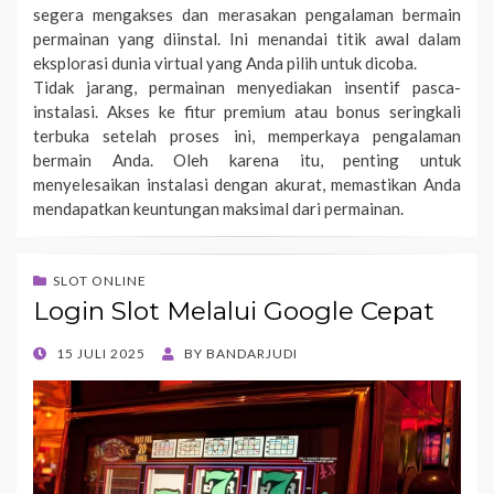
segera mengakses dan merasakan pengalaman bermain
permainan yang diinstal. Ini menandai titik awal dalam
eksplorasi dunia virtual yang Anda pilih untuk dicoba.
Tidak jarang, permainan menyediakan insentif pasca-
instalasi. Akses ke fitur premium atau bonus seringkali
terbuka setelah proses ini, memperkaya pengalaman
bermain Anda. Oleh karena itu, penting untuk
menyelesaikan instalasi dengan akurat, memastikan Anda
mendapatkan keuntungan maksimal dari permainan.
SLOT ONLINE
Login Slot Melalui Google Cepat
POSTED
15 JULI 2025
BY
BANDARJUDI
ON