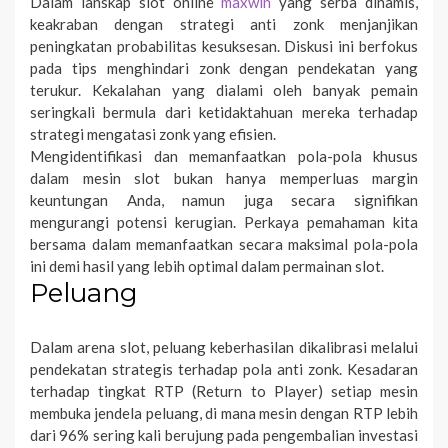
Dalam lanskap slot online
maxwin
yang serba dinamis,
keakraban dengan strategi anti zonk menjanjikan
peningkatan probabilitas kesuksesan. Diskusi ini berfokus
pada tips menghindari zonk dengan pendekatan yang
terukur. Kekalahan yang dialami oleh banyak pemain
seringkali bermula dari ketidaktahuan mereka terhadap
strategi mengatasi zonk yang efisien.
Mengidentifikasi dan memanfaatkan pola-pola khusus
dalam mesin slot bukan hanya memperluas margin
keuntungan Anda, namun juga secara signifikan
mengurangi potensi kerugian. Perkaya pemahaman kita
bersama dalam memanfaatkan secara maksimal pola-pola
ini demi hasil yang lebih optimal dalam permainan slot.
Peluang
Dalam arena slot, peluang keberhasilan dikalibrasi melalui
pendekatan strategis terhadap pola anti zonk. Kesadaran
terhadap tingkat RTP (Return to Player) setiap mesin
membuka jendela peluang, di mana mesin dengan RTP lebih
dari 96% sering kali berujung pada pengembalian investasi