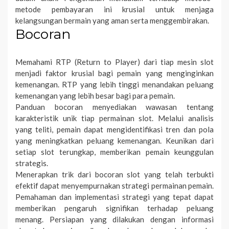
metode pembayaran ini krusial untuk menjaga
kelangsungan bermain yang aman serta menggembirakan.
Bocoran
Memahami RTP (Return to Player) dari tiap mesin slot
menjadi faktor krusial bagi pemain yang menginginkan
kemenangan. RTP yang lebih tinggi menandakan peluang
kemenangan yang lebih besar bagi para pemain.
Panduan bocoran menyediakan wawasan tentang
karakteristik unik tiap permainan slot. Melalui analisis
yang teliti, pemain dapat mengidentifikasi tren dan pola
yang meningkatkan peluang kemenangan. Keunikan dari
setiap slot terungkap, memberikan pemain keunggulan
strategis.
Menerapkan trik dari bocoran slot yang telah terbukti
efektif dapat menyempurnakan strategi permainan pemain.
Pemahaman dan implementasi strategi yang tepat dapat
memberikan pengaruh signifikan terhadap peluang
menang. Persiapan yang dilakukan dengan informasi