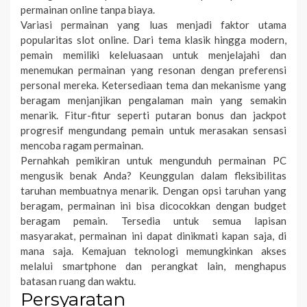
permainan online tanpa biaya.
Variasi permainan yang luas menjadi faktor utama
popularitas slot online. Dari tema klasik hingga modern,
pemain memiliki keleluasaan untuk menjelajahi dan
menemukan permainan yang resonan dengan preferensi
personal mereka. Ketersediaan tema dan mekanisme yang
beragam menjanjikan pengalaman main yang semakin
menarik. Fitur-fitur seperti putaran bonus dan jackpot
progresif mengundang pemain untuk merasakan sensasi
mencoba ragam permainan.
Pernahkah pemikiran untuk mengunduh permainan PC
mengusik benak Anda? Keunggulan dalam fleksibilitas
taruhan membuatnya menarik. Dengan opsi taruhan yang
beragam, permainan ini bisa dicocokkan dengan budget
beragam pemain. Tersedia untuk semua lapisan
masyarakat, permainan ini dapat dinikmati kapan saja, di
mana saja. Kemajuan teknologi memungkinkan akses
melalui smartphone dan perangkat lain, menghapus
batasan ruang dan waktu.
Persyaratan