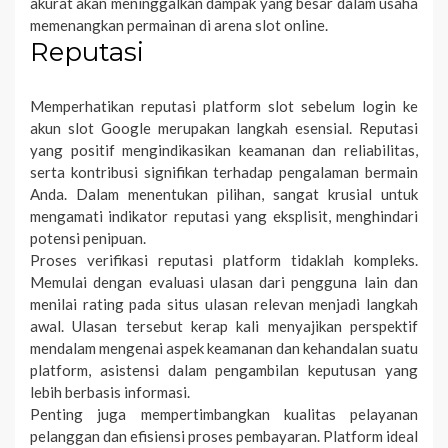
akurat akan meninggalkan dampak yang besar dalam usaha
memenangkan permainan di arena slot online.
Reputasi
Memperhatikan reputasi platform slot sebelum login ke
akun slot Google merupakan langkah esensial. Reputasi
yang positif mengindikasikan keamanan dan reliabilitas,
serta kontribusi signifikan terhadap pengalaman bermain
Anda. Dalam menentukan pilihan, sangat krusial untuk
mengamati indikator reputasi yang eksplisit, menghindari
potensi penipuan.
Proses verifikasi reputasi platform tidaklah kompleks.
Memulai dengan evaluasi ulasan dari pengguna lain dan
menilai rating pada situs ulasan relevan menjadi langkah
awal. Ulasan tersebut kerap kali menyajikan perspektif
mendalam mengenai aspek keamanan dan kehandalan suatu
platform, asistensi dalam pengambilan keputusan yang
lebih berbasis informasi.
Penting juga mempertimbangkan kualitas pelayanan
pelanggan dan efisiensi proses pembayaran. Platform ideal