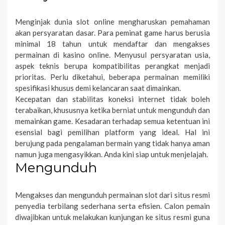
Menginjak dunia slot online mengharuskan pemahaman
akan persyaratan dasar. Para peminat game harus berusia
minimal 18 tahun untuk mendaftar dan mengakses
permainan di kasino online. Menyusul persyaratan usia,
aspek teknis berupa kompatibilitas perangkat menjadi
prioritas. Perlu diketahui, beberapa permainan memiliki
spesifikasi khusus demi kelancaran saat dimainkan.
Kecepatan dan stabilitas koneksi internet tidak boleh
terabaikan, khususnya ketika berniat untuk mengunduh dan
memainkan game. Kesadaran terhadap semua ketentuan ini
esensial bagi pemilihan platform yang ideal. Hal ini
berujung pada pengalaman bermain yang tidak hanya aman
namun juga mengasyikkan. Anda kini siap untuk menjelajah.
Mengunduh
Mengakses dan mengunduh permainan slot dari situs resmi
penyedia terbilang sederhana serta efisien. Calon pemain
diwajibkan untuk melakukan kunjungan ke situs resmi guna