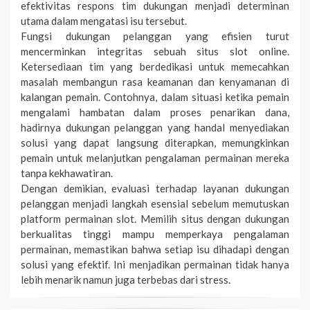
efektivitas respons tim dukungan menjadi determinan
utama dalam mengatasi isu tersebut.
Fungsi dukungan pelanggan yang efisien turut
mencerminkan integritas sebuah situs slot online.
Ketersediaan tim yang berdedikasi untuk memecahkan
masalah membangun rasa keamanan dan kenyamanan di
kalangan pemain. Contohnya, dalam situasi ketika pemain
mengalami hambatan dalam proses penarikan dana,
hadirnya dukungan pelanggan yang handal menyediakan
solusi yang dapat langsung diterapkan, memungkinkan
pemain untuk melanjutkan pengalaman permainan mereka
tanpa kekhawatiran.
Dengan demikian, evaluasi terhadap layanan dukungan
pelanggan menjadi langkah esensial sebelum memutuskan
platform permainan slot. Memilih situs dengan dukungan
berkualitas tinggi mampu memperkaya pengalaman
permainan, memastikan bahwa setiap isu dihadapi dengan
solusi yang efektif. Ini menjadikan permainan tidak hanya
lebih menarik namun juga terbebas dari stress.