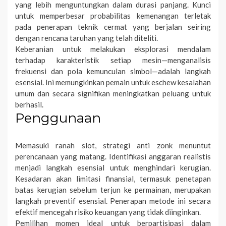
yang lebih menguntungkan dalam durasi panjang. Kunci
untuk memperbesar probabilitas kemenangan terletak
pada penerapan teknik cermat yang berjalan seiring
dengan rencana taruhan yang telah diteliti.
Keberanian untuk melakukan eksplorasi mendalam
terhadap karakteristik setiap mesin—menganalisis
frekuensi dan pola kemunculan simbol—adalah langkah
esensial. Ini memungkinkan pemain untuk eschew kesalahan
umum dan secara signifikan meningkatkan peluang untuk
berhasil.
Penggunaan
Memasuki ranah slot, strategi anti zonk menuntut
perencanaan yang matang. Identifikasi anggaran realistis
menjadi langkah esensial untuk menghindari kerugian.
Kesadaran akan limitasi finansial, termasuk penetapan
batas kerugian sebelum terjun ke permainan, merupakan
langkah preventif esensial. Penerapan metode ini secara
efektif mencegah risiko keuangan yang tidak diinginkan.
Pemilihan momen ideal untuk berpartisipasi dalam