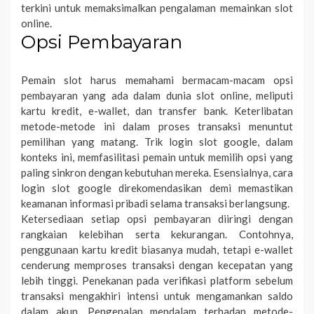
terkini untuk memaksimalkan pengalaman memainkan slot
online.
Opsi Pembayaran
Pemain slot harus memahami bermacam-macam opsi
pembayaran yang ada dalam dunia slot online, meliputi
kartu kredit, e-wallet, dan transfer bank. Keterlibatan
metode-metode ini dalam proses transaksi menuntut
pemilihan yang matang. Trik login slot google, dalam
konteks ini, memfasilitasi pemain untuk memilih opsi yang
paling sinkron dengan kebutuhan mereka. Esensialnya, cara
login slot google direkomendasikan demi memastikan
keamanan informasi pribadi selama transaksi berlangsung.
Ketersediaan setiap opsi pembayaran diiringi dengan
rangkaian kelebihan serta kekurangan. Contohnya,
penggunaan kartu kredit biasanya mudah, tetapi e-wallet
cenderung memproses transaksi dengan kecepatan yang
lebih tinggi. Penekanan pada verifikasi platform sebelum
transaksi mengakhiri intensi untuk mengamankan saldo
dalam akun. Pengenalan mendalam terhadap metode-