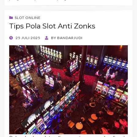
SLOT ONLINE
Tips Pola Slot Anti Zonks
POSTED
25 JULI 2025
BY
BANDARJUDI
ON