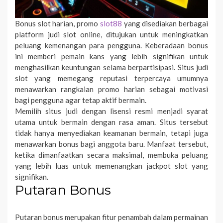
Bonus slot harian, promo
slot88
yang disediakan berbagai
platform judi slot online, ditujukan untuk meningkatkan
peluang kemenangan para pengguna. Keberadaan bonus
ini memberi pemain kans yang lebih signifikan untuk
menghasilkan keuntungan selama berpartisipasi. Situs judi
slot yang memegang reputasi terpercaya umumnya
menawarkan rangkaian promo harian sebagai motivasi
bagi pengguna agar tetap aktif bermain.
Memilih situs judi dengan lisensi resmi menjadi syarat
utama untuk bermain dengan rasa aman. Situs tersebut
tidak hanya menyediakan keamanan bermain, tetapi juga
menawarkan bonus bagi anggota baru. Manfaat tersebut,
ketika dimanfaatkan secara maksimal, membuka peluang
yang lebih luas untuk memenangkan jackpot slot yang
signifikan.
Putaran Bonus
Putaran bonus merupakan fitur penambah dalam permainan