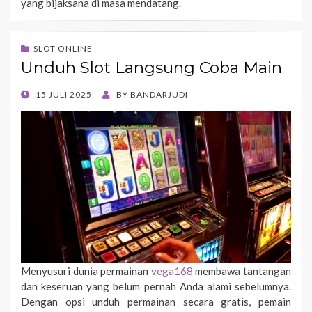
yang bijaksana di masa mendatang.
SLOT ONLINE
Unduh Slot Langsung Coba Main
POSTED
15 JULI 2025
BY
BANDARJUDI
ON
Menyusuri dunia permainan
vega168
membawa tantangan
dan keseruan yang belum pernah Anda alami sebelumnya.
Dengan opsi unduh permainan secara gratis, pemain