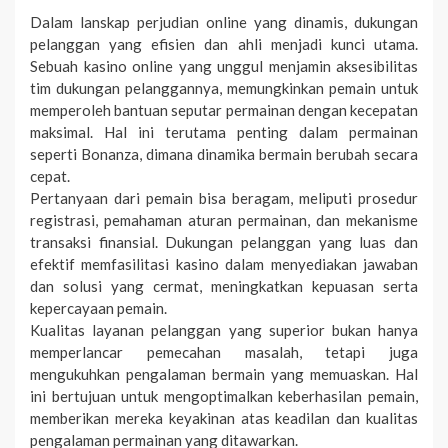
Dalam lanskap perjudian online yang dinamis, dukungan
pelanggan yang efisien dan ahli menjadi kunci utama.
Sebuah kasino online yang unggul menjamin aksesibilitas
tim dukungan pelanggannya, memungkinkan pemain untuk
memperoleh bantuan seputar permainan dengan kecepatan
maksimal. Hal ini terutama penting dalam permainan
seperti Bonanza, dimana dinamika bermain berubah secara
cepat.
Pertanyaan dari pemain bisa beragam, meliputi prosedur
registrasi, pemahaman aturan permainan, dan mekanisme
transaksi finansial. Dukungan pelanggan yang luas dan
efektif memfasilitasi kasino dalam menyediakan jawaban
dan solusi yang cermat, meningkatkan kepuasan serta
kepercayaan pemain.
Kualitas layanan pelanggan yang superior bukan hanya
memperlancar pemecahan masalah, tetapi juga
mengukuhkan pengalaman bermain yang memuaskan. Hal
ini bertujuan untuk mengoptimalkan keberhasilan pemain,
memberikan mereka keyakinan atas keadilan dan kualitas
pengalaman permainan yang ditawarkan.