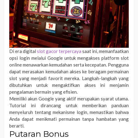
Di era digital
slot gacor terpercaya
saat ini, memanfaatkan
opsi login melalui Google untuk mengakses platform slot
online menawarkan kemudahan serta kecepatan. Pengguna
dapat merasakan kemudahan akses ke beragam permainan
slot yang menjadi favorit mereka. Langkah-langkah yang
dibutuhkan untuk mengaktifkan akses ini menjamin
pengalaman bermain yang efisien.
Memiliki akun Google yang aktif merupakan syarat utama.
Tutorial ini dirancang untuk memberikan panduan
menyeluruh tentang mekanisme login, memastikan bahwa
Anda dapat menikmati permainan tanpa hambatan yang
berarti.
Putaran Bonus