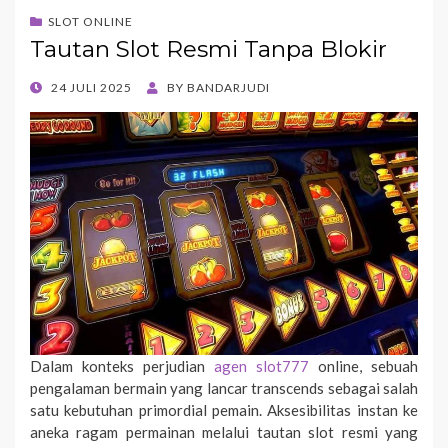
SLOT ONLINE
Tautan Slot Resmi Tanpa Blokir
POSTED
24 JULI 2025
BY
BANDARJUDI
ON
Dalam konteks perjudian
agen slot777
online, sebuah
pengalaman bermain yang lancar transcends sebagai salah
satu kebutuhan primordial pemain. Aksesibilitas instan ke
aneka ragam permainan melalui tautan slot resmi yang