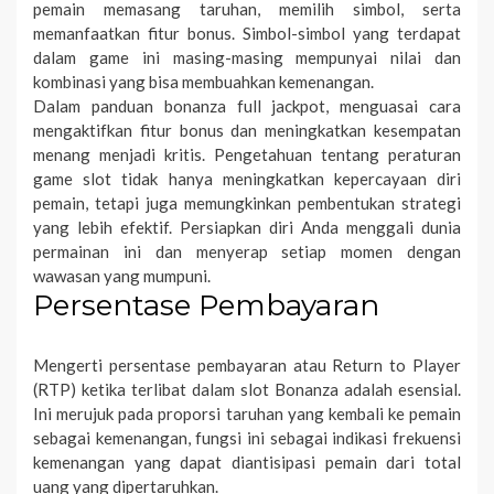
pemain memasang taruhan, memilih simbol, serta
memanfaatkan fitur bonus. Simbol-simbol yang terdapat
dalam game ini masing-masing mempunyai nilai dan
kombinasi yang bisa membuahkan kemenangan.
Dalam panduan bonanza full jackpot, menguasai cara
mengaktifkan fitur bonus dan meningkatkan kesempatan
menang menjadi kritis. Pengetahuan tentang peraturan
game slot tidak hanya meningkatkan kepercayaan diri
pemain, tetapi juga memungkinkan pembentukan strategi
yang lebih efektif. Persiapkan diri Anda menggali dunia
permainan ini dan menyerap setiap momen dengan
wawasan yang mumpuni.
Persentase Pembayaran
Mengerti persentase pembayaran atau Return to Player
(RTP) ketika terlibat dalam slot Bonanza adalah esensial.
Ini merujuk pada proporsi taruhan yang kembali ke pemain
sebagai kemenangan, fungsi ini sebagai indikasi frekuensi
kemenangan yang dapat diantisipasi pemain dari total
uang yang dipertaruhkan.