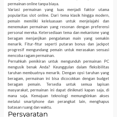
permainan online tanpa biaya.
Variasi permainan yang luas menjadi faktor utama
popularitas slot online. Dari tema klasik hingga modern,
pemain memiliki keleluasaan untuk menjelajahi dan
menemukan permainan yang resonan dengan preferensi
personal mereka. Ketersediaan tema dan mekanisme yang
beragam menjanjikan pengalaman main yang semakin
menarik. Fitur-fitur seperti putaran bonus dan jackpot
progresif mengundang pemain untuk merasakan sensasi
mencoba ragam permainan.
Pernahkah pemikiran untuk mengunduh permainan PC
mengusik benak Anda? Keunggulan dalam fleksibilitas
taruhan membuatnya menarik. Dengan opsi taruhan yang
beragam, permainan ini bisa dicocokkan dengan budget
beragam pemain. Tersedia untuk semua lapisan
masyarakat, permainan ini dapat dinikmati kapan saja, di
mana saja. Kemajuan teknologi memungkinkan akses
melalui smartphone dan perangkat lain, menghapus
batasan ruang dan waktu.
Persyaratan