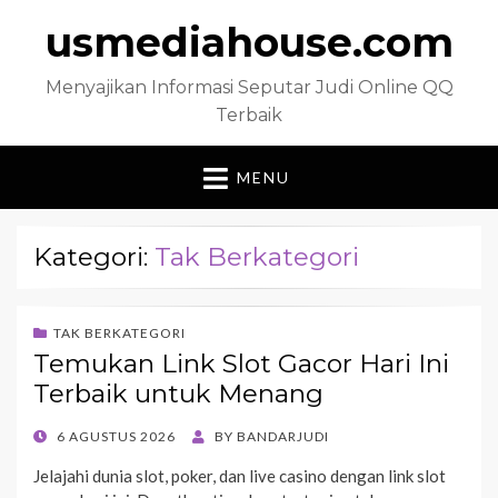
usmediahouse.com
Menyajikan Informasi Seputar Judi Online QQ
Terbaik
MENU
Kategori:
Tak Berkategori
TAK BERKATEGORI
Temukan Link Slot Gacor Hari Ini
Terbaik untuk Menang
POSTED
6 AGUSTUS 2026
BY
BANDARJUDI
ON
Jelajahi dunia slot, poker, dan live casino dengan link slot