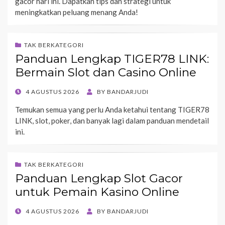
gacor hari ini. Dapatkan tips dan strategi untuk
meningkatkan peluang menang Anda!
TAK BERKATEGORI
Panduan Lengkap TIGER78 LINK:
Bermain Slot dan Casino Online
POSTED
4 AGUSTUS 2026
BY
BANDARJUDI
ON
Temukan semua yang perlu Anda ketahui tentang TIGER78
LINK, slot, poker, dan banyak lagi dalam panduan mendetail
ini.
TAK BERKATEGORI
Panduan Lengkap Slot Gacor
untuk Pemain Kasino Online
POSTED
4 AGUSTUS 2026
BY
BANDARJUDI
ON