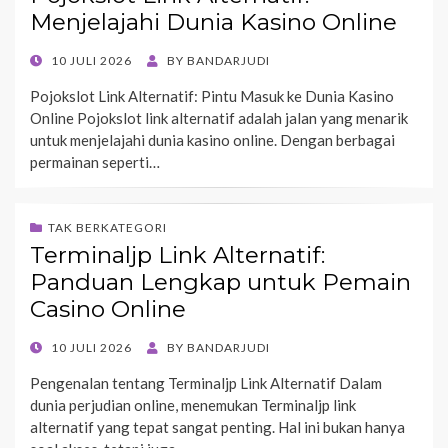
Menjelajahi Dunia Kasino Online
POSTED
10 JULI 2026
BY
BANDARJUDI
ON
Pojokslot Link Alternatif: Pintu Masuk ke Dunia Kasino
Online Pojokslot link alternatif adalah jalan yang menarik
untuk menjelajahi dunia kasino online. Dengan berbagai
permainan seperti…
TAK BERKATEGORI
Terminaljp Link Alternatif:
Panduan Lengkap untuk Pemain
Casino Online
POSTED
10 JULI 2026
BY
BANDARJUDI
ON
Pengenalan tentang Terminaljp Link Alternatif Dalam
dunia perjudian online, menemukan Terminaljp link
alternatif yang tepat sangat penting. Hal ini bukan hanya