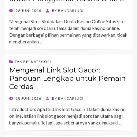
POSTED
28 JUNI 2026
BY
BANDARJUDI
ON
Mengenal Situs Slot dalam Dunia Kasino Online Situs slot
telah menjadi sorotan utama dalam dunia kasino online.
Dengan berbagai pilihan permainan yang ditawarkan, tidak
mengherankan…
TAK BERKATEGORI
Mengenal Link Slot Gacor:
Panduan Lengkap untuk Pemain
Cerdas
POSTED
28 JUNI 2026
BY
BANDARJUDI
ON
Introduction: Apa Itu Link Slot Gacor? Dalam dunia kasino
online, istilah link slot gacor menjadi sorotan utama bagi
banyak pemain. Tetapi, apa sebenarnya yang dimaksud…