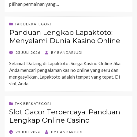
pilihan permainan yang…
TAK BERKATEGORI
Panduan Lengkap Lapaktoto:
Menyelami Dunia Kasino Online
POSTED
25 JULI 2026
BY
BANDARJUDI
ON
Selamat Datang di Lapaktoto: Surga Kasino Online Jika
Anda mencari pengalaman kasino online yang seru dan
mengasyikkan, Lapaktoto adalah tempat yang tepat. Di
sini, Anda…
TAK BERKATEGORI
Slot Gacor Terpercaya: Panduan
Lengkap Online Casino
POSTED
23 JULI 2026
BY
BANDARJUDI