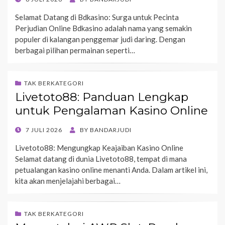
ON
Selamat Datang di Bdkasino: Surga untuk Pecinta
Perjudian Online Bdkasino adalah nama yang semakin
populer di kalangan penggemar judi daring. Dengan
berbagai pilihan permainan seperti…
TAK BERKATEGORI
Livetoto88: Panduan Lengkap
untuk Pengalaman Kasino Online
POSTED
7 JULI 2026
BY
BANDARJUDI
ON
Livetoto88: Mengungkap Keajaiban Kasino Online
Selamat datang di dunia Livetoto88, tempat di mana
petualangan kasino online menanti Anda. Dalam artikel ini,
kita akan menjelajahi berbagai…
TAK BERKATEGORI