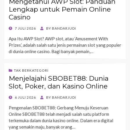
Mengetahui AWP Slot: Panduan
Lengkap untuk Pemain Online
Casino
POSTED
7 JULI 2026
BY
BANDARJUDI
ON
Apa Itu AWP Slot? AWP slot, atau ‘Amusement With
Prizes’, adalah salah satu jenis permainan slot yang populer
di dunia online casino. Bagi banyak pemain,…
TAK BERKATEGORI
Menjelajahi SBOBET88: Dunia
Slot, Poker, dan Kasino Online
POSTED
6 JULI 2026
BY
BANDARJUDI
ON
Pengenalan SBOBET88: Gerbang Menuju Keseruan
Online SBOBET88 telah menjadi salah satu platform
terkemuka dalam dunia kasino online. Dalam era digital
yang semakin maju, banyak orang…