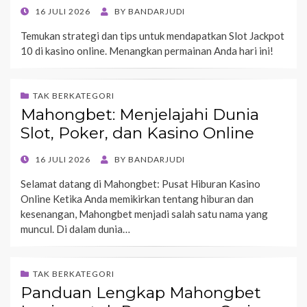
POSTED
16 JULI 2026
BY
BANDARJUDI
ON
Temukan strategi dan tips untuk mendapatkan Slot Jackpot
10 di kasino online. Menangkan permainan Anda hari ini!
TAK BERKATEGORI
Mahongbet: Menjelajahi Dunia
Slot, Poker, dan Kasino Online
POSTED
16 JULI 2026
BY
BANDARJUDI
ON
Selamat datang di Mahongbet: Pusat Hiburan Kasino
Online Ketika Anda memikirkan tentang hiburan dan
kesenangan, Mahongbet menjadi salah satu nama yang
muncul. Di dalam dunia…
TAK BERKATEGORI
Panduan Lengkap Mahongbet