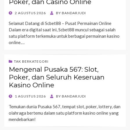
Poker, dan Casino Online
POSTED
2 AGUSTUS 2026
BY
BANDARJUDI
ON
Selamat Datang di Scbet88 – Pusat Permainan Online
Dalam era digital saat ini, Scbet88 muncul sebagai salah
satu platform terkemuka untuk berbagai permainan kasino
online.…
TAK BERKATEGORI
Mengenal Pusaka 567: Slot,
Poker, dan Seluruh Keseruan
Kasino Online
POSTED
1 AGUSTUS 2026
BY
BANDARJUDI
ON
Temukan dunia Pusaka 567, tempat slot, poker, lottery, dan
olahraga bertemu dalam satu platform kasino online yang
mendebarkan!