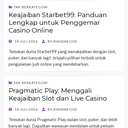
TAK BERKATEGORI
Keajaiban Starbet99: Panduan
Lengkap untuk Penggemar
Casino Online
POSTED
19 JULI 2026
BY
BANDARJUDI
ON
Temukan dunia Starbet99 yang menakjubkan dengan slot,
poker, dan banyak lagi! Jelajahi pilihan terbaik untuk
pengalaman judi online yang mendebarkan.
TAK BERKATEGORI
Pragmatic Play: Menggali
Keajaiban Slot dan Live Casino
POSTED
19 JULI 2026
BY
BANDARJUDI
ON
Temukan dunia Pragmatic Play dalam slot, poker, dan lebih
banyak lagi. Dapatkan wawasan mendalam untuk pemain