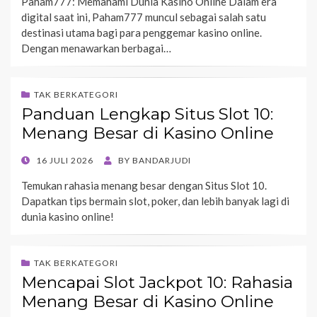
Paham777: Memahami Dunia Kasino Online Dalam era
digital saat ini, Paham777 muncul sebagai salah satu
destinasi utama bagi para penggemar kasino online.
Dengan menawarkan berbagai…
TAK BERKATEGORI
Panduan Lengkap Situs Slot 10:
Menang Besar di Kasino Online
POSTED
16 JULI 2026
BY
BANDARJUDI
ON
Temukan rahasia menang besar dengan Situs Slot 10.
Dapatkan tips bermain slot, poker, dan lebih banyak lagi di
dunia kasino online!
TAK BERKATEGORI
Mencapai Slot Jackpot 10: Rahasia
Menang Besar di Kasino Online