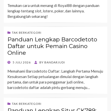
ON
Temukan cara untuk menang di Royal88 dengan panduan
lengkap tentang slot, lotere, poker, dan lainnya.
Bergabunglah sekarang!
TAK BERKATEGORI
Panduan Lengkap Barcodetoto
Daftar untuk Pemain Casino
Online
POSTED
5 JULI 2026
BY
BANDARJUDI
ON
Memahami Barcodetoto Daftar: Langkah Pertama Menuju
Kesuksesan Setiap petualangan dimulai dengan langkah
pertama, dan untuk para penggemar judi online,
barcodetoto daftar adalah pintu gerbang menuju…
TAK BERKATEGORI
Panduan Lengkap Situs CK789: