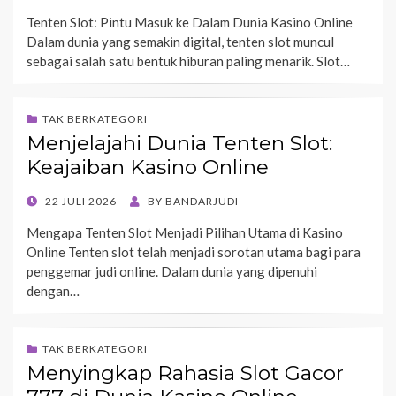
ON
Tenten Slot: Pintu Masuk ke Dalam Dunia Kasino Online
Dalam dunia yang semakin digital, tenten slot muncul
sebagai salah satu bentuk hiburan paling menarik. Slot…
TAK BERKATEGORI
Menjelajahi Dunia Tenten Slot:
Keajaiban Kasino Online
POSTED
22 JULI 2026
BY
BANDARJUDI
ON
Mengapa Tenten Slot Menjadi Pilihan Utama di Kasino
Online Tenten slot telah menjadi sorotan utama bagi para
penggemar judi online. Dalam dunia yang dipenuhi
dengan…
TAK BERKATEGORI
Menyingkap Rahasia Slot Gacor