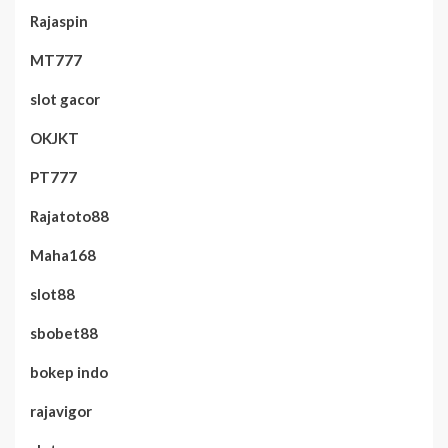
Rajaspin
MT777
slot gacor
OKJKT
PT777
Rajatoto88
Maha168
slot88
sbobet88
bokep indo
rajavigor