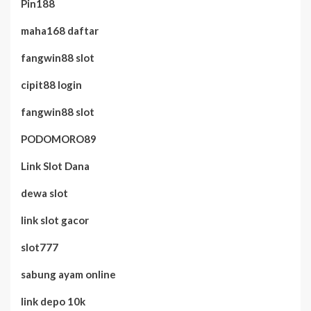
Pin188
maha168 daftar
fangwin88 slot
cipit88 login
fangwin88 slot
PODOMORO89
Link Slot Dana
dewa slot
link slot gacor
slot777
sabung ayam online
link depo 10k