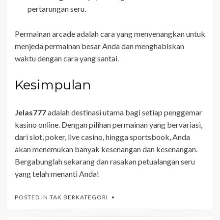
pertarungan seru.
Permainan arcade adalah cara yang menyenangkan untuk
menjeda permainan besar Anda dan menghabiskan
waktu dengan cara yang santai.
Kesimpulan
Jelas777
adalah destinasi utama bagi setiap penggemar
kasino online. Dengan pilihan permainan yang bervariasi,
dari slot, poker, live casino, hingga sportsbook, Anda
akan menemukan banyak kesenangan dan kesenangan.
Bergabunglah sekarang dan rasakan petualangan seru
yang telah menanti Anda!
POSTED IN
TAK BERKATEGORI