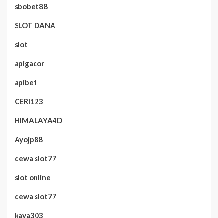
sbobet88
SLOT DANA
slot
apigacor
apibet
CERI123
HIMALAYA4D
Ayojp88
dewa slot77
slot online
dewa slot77
kaya303