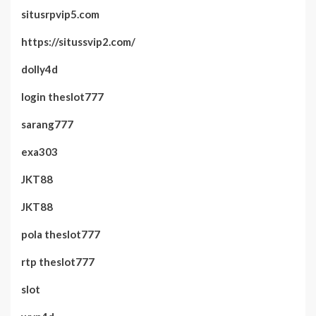
situsrpvip5.com
https://situssvip2.com/
dolly4d
login theslot777
sarang777
exa303
JKT88
JKT88
pola theslot777
rtp theslot777
slot