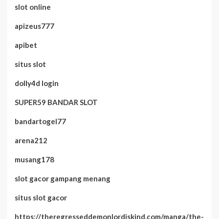
slot online
apizeus777
apibet
situs slot
dolly4d login
SUPER59 BANDAR SLOT
bandartogel77
arena212
musang178
slot gacor gampang menang
situs slot gacor
https://theregresseddemonlordiskind.com/manga/the-