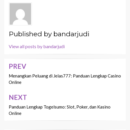
Published by
bandarjudi
View all posts by bandarjudi
PREV
Navigasi
pos
Menangkan Peluang di Jelas777: Panduan Lengkap Casino
Online
NEXT
Panduan Lengkap Togelsumo: Slot, Poker, dan Kasino
Online