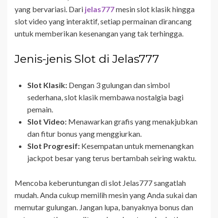
yang bervariasi. Dari
jelas777
mesin slot klasik hingga
slot video yang interaktif, setiap permainan dirancang
untuk memberikan kesenangan yang tak terhingga.
Jenis-jenis Slot di Jelas777
Slot Klasik:
Dengan 3 gulungan dan simbol
sederhana, slot klasik membawa nostalgia bagi
pemain.
Slot Video:
Menawarkan grafis yang menakjubkan
dan fitur bonus yang menggiurkan.
Slot Progresif:
Kesempatan untuk memenangkan
jackpot besar yang terus bertambah seiring waktu.
Mencoba keberuntungan di slot Jelas777 sangatlah
mudah. Anda cukup memilih mesin yang Anda sukai dan
memutar gulungan. Jangan lupa, banyaknya bonus dan