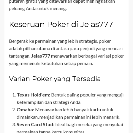
putaran gratis yang ditawarkan dapat meningkatkan
peluang Anda untuk menang.
Keseruan Poker di Jelas777
Bergerak ke permainan yang lebih strategis, poker
adalah pilihan utama di antara para penjudi yang mencari
tantangan.
Jelas777
menawarkan berbagai variasi poker
yang memenuhi kebutuhan setiap pemain.
Varian Poker yang Tersedia
Texas Hold’em:
Bentuk paling populer yang menguji
keterampilan dan strategi Anda.
Omaha:
Menawarkan lebih banyak kartu untuk
dimainkan, menjadikan permainan ini lebih menarik.
Seven Card Stud:
Ideal bagi mereka yang menyukai
permainan tanpa kartu komunitas.