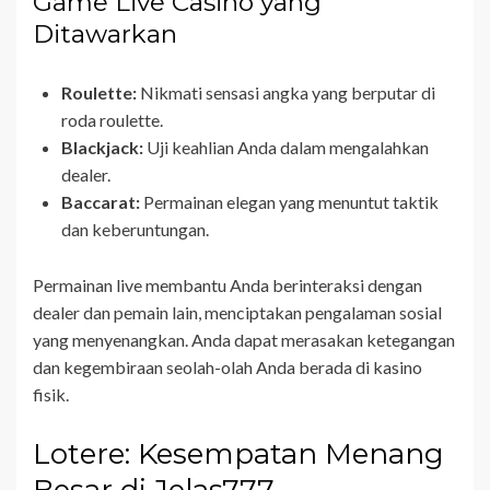
Game Live Casino yang
Ditawarkan
Roulette:
Nikmati sensasi angka yang berputar di
roda roulette.
Blackjack:
Uji keahlian Anda dalam mengalahkan
dealer.
Baccarat:
Permainan elegan yang menuntut taktik
dan keberuntungan.
Permainan live membantu Anda berinteraksi dengan
dealer dan pemain lain, menciptakan pengalaman sosial
yang menyenangkan. Anda dapat merasakan ketegangan
dan kegembiraan seolah-olah Anda berada di kasino
fisik.
Lotere: Kesempatan Menang