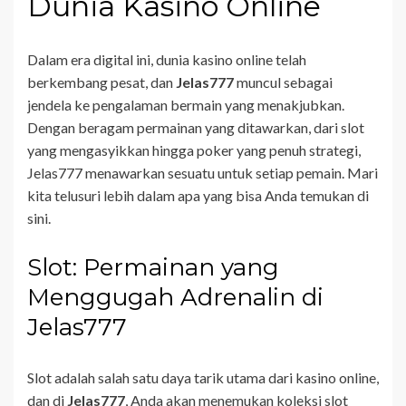
Dunia Kasino Online
Dalam era digital ini, dunia kasino online telah
berkembang pesat, dan
Jelas777
muncul sebagai
jendela ke pengalaman bermain yang menakjubkan.
Dengan beragam permainan yang ditawarkan, dari slot
yang mengasyikkan hingga poker yang penuh strategi,
Jelas777 menawarkan sesuatu untuk setiap pemain. Mari
kita telusuri lebih dalam apa yang bisa Anda temukan di
sini.
Slot: Permainan yang
Menggugah Adrenalin di
Jelas777
Slot adalah salah satu daya tarik utama dari kasino online,
dan di
Jelas777
, Anda akan menemukan koleksi slot