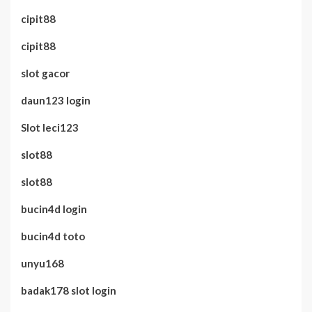
cipit88
cipit88
slot gacor
daun123 login
Slot leci123
slot88
slot88
bucin4d login
bucin4d toto
unyu168
badak178 slot login