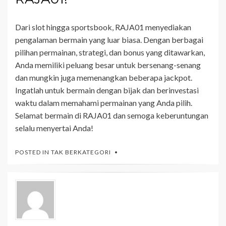
Dari slot hingga sportsbook, RAJA01 menyediakan
pengalaman bermain yang luar biasa. Dengan berbagai
pilihan permainan, strategi, dan bonus yang ditawarkan,
Anda memiliki peluang besar untuk bersenang-senang
dan mungkin juga memenangkan beberapa jackpot.
Ingatlah untuk bermain dengan bijak dan berinvestasi
waktu dalam memahami permainan yang Anda pilih.
Selamat bermain di RAJA01 dan semoga keberuntungan
selalu menyertai Anda!
POSTED IN
TAK BERKATEGORI