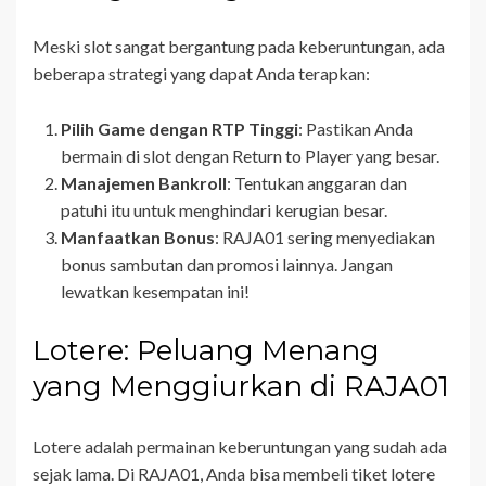
Meski slot sangat bergantung pada keberuntungan, ada
beberapa strategi yang dapat Anda terapkan:
Pilih Game dengan RTP Tinggi
: Pastikan Anda
bermain di slot dengan Return to Player yang besar.
Manajemen Bankroll
: Tentukan anggaran dan
patuhi itu untuk menghindari kerugian besar.
Manfaatkan Bonus
: RAJA01 sering menyediakan
bonus sambutan dan promosi lainnya. Jangan
lewatkan kesempatan ini!
Lotere: Peluang Menang
yang Menggiurkan di RAJA01
Lotere adalah permainan keberuntungan yang sudah ada
sejak lama. Di RAJA01, Anda bisa membeli tiket lotere