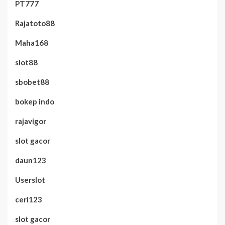
PT777
Rajatoto88
Maha168
slot88
sbobet88
bokep indo
rajavigor
slot gacor
daun123
Userslot
ceri123
slot gacor