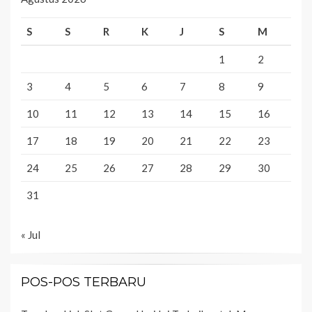
S
S
R
K
J
S
M
1
2
3
4
5
6
7
8
9
10
11
12
13
14
15
16
17
18
19
20
21
22
23
24
25
26
27
28
29
30
31
« Jul
POS-POS TERBARU