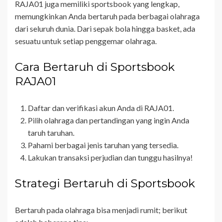
RAJA01 juga memiliki sportsbook yang lengkap,
memungkinkan Anda bertaruh pada berbagai olahraga
dari seluruh dunia. Dari sepak bola hingga basket, ada
sesuatu untuk setiap penggemar olahraga.
Cara Bertaruh di Sportsbook
RAJA01
Daftar dan verifikasi akun Anda di RAJA01.
Pilih olahraga dan pertandingan yang ingin Anda
taruh taruhan.
Pahami berbagai jenis taruhan yang tersedia.
Lakukan transaksi perjudian dan tunggu hasilnya!
Strategi Bertaruh di Sportsbook
Bertaruh pada olahraga bisa menjadi rumit; berikut