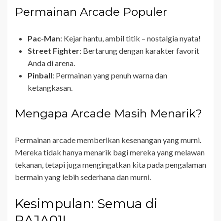
Permainan Arcade Populer
Pac-Man
: Kejar hantu, ambil titik – nostalgia nyata!
Street Fighter
: Bertarung dengan karakter favorit
Anda di arena.
Pinball
: Permainan yang penuh warna dan
ketangkasan.
Mengapa Arcade Masih Menarik?
Permainan arcade memberikan kesenangan yang murni.
Mereka tidak hanya menarik bagi mereka yang melawan
tekanan, tetapi juga mengingatkan kita pada pengalaman
bermain yang lebih sederhana dan murni.
Kesimpulan: Semua di
RAJA01!