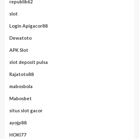
republik62
slot
Login Apigacor88
Dewatoto
APK Slot
slot deposit pulsa
Rajatoto88
mabosbola
Mabosbet
situs slot gacor
ayojp88
HOKI77