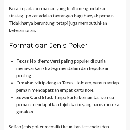
Beralih pada permainan yang lebih mengandalkan
strategi, poker adalah tantangan bagi banyak pemain.
Tidak hanya beruntung, tetapi juga membutuhkan
keterampilan.
Format dan Jenis Poker
Texas Hold’em
: Versi paling populer di dunia,
menawarkan strategi mendalam dan keputusan
penting.
Omaha
: Mirip dengan Texas Hold’em, namun setiap
pemain mendapatkan empat kartu hole.
Seven Card Stud
: Tanpa kartu komunitas, semua
pemain mendapatkan tujuh kartu yang harus mereka
gunakan.
Setiap jenis poker memiliki keunikan tersendiri dan