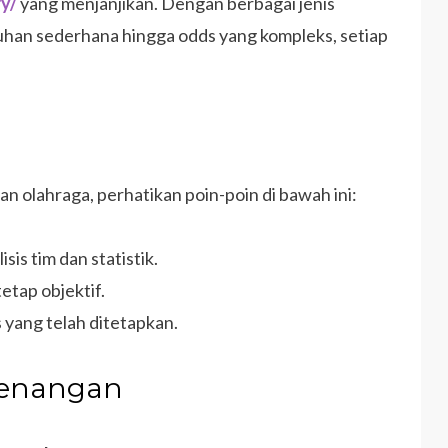
ry/
yang menjanjikan. Dengan berbagai jenis
ruhan sederhana hingga odds yang kompleks, setiap
 olahraga, perhatikan poin-poin di bawah ini:
is tim dan statistik.
etap objektif.
 yang telah ditetapkan.
esenangan