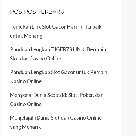
POS-POS TERBARU
Temukan Link Slot Gacor Hari Ini Terbaik
untuk Menang
Panduan Lengkap TIGER78 LINK: Bermain
Slot dan Casino Online
Panduan Lengkap Slot Gacor untuk Pemain
Kasino Online
Mengenal Dunia Scbet88: Slot, Poker, dan
Casino Online
Menjelajahi Dunia Slot dan Casino Online
yang Menarik