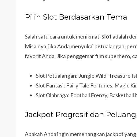
Pilih Slot Berdasarkan Tema
Salah satu cara untuk menikmati
slot
adalah de
Misalnya, jika Anda menyukai petualangan, perm
favorit Anda. Jika penggemar film superhero, ca
Slot Petualangan: Jungle Wild, Treasure Is
Slot Fantasi: Fairy Tale Fortunes, Magic 
Slot Olahraga: Football Frenzy, Basketball
Jackpot Progresif dan Peluan
Apakah Anda ingin memenangkan jackpot yan