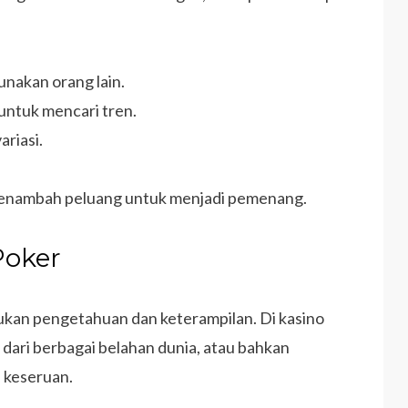
unakan orang lain.
untuk mencari tren.
riasi.
 menambah peluang untuk menjadi pemenang.
Poker
ukan pengetahuan dan keterampilan. Di kasino
dari berbagai belahan dunia, atau bahkan
keseruan.