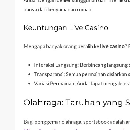
Anda. Dengan dealer sungguhan dan interaksi 
hanya dari kenyamanan rumah.
Keuntungan Live Casino
Mengapa banyak orang beralih ke
live casino
? 
Interaksi Langsung: Berbincang langsung d
Transparansi: Semua permainan disiarkan s
Variasi Permainan: Anda dapat mengakses 
Olahraga: Taruhan yang 
Bagi penggemar olahraga, sportsbook adalah a