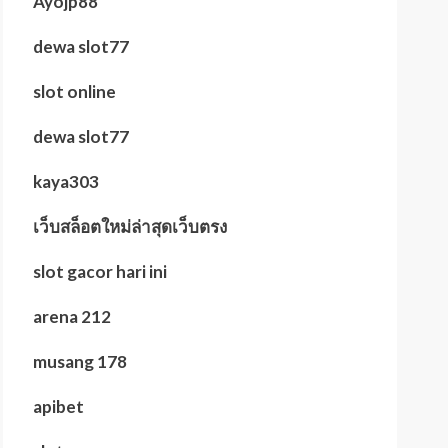
Ayojp88
dewa slot77
slot online
dewa slot77
kaya303
เว็บสล็อตใหม่ล่าสุดเว็บตรง
slot gacor hari ini
arena 212
musang 178
apibet