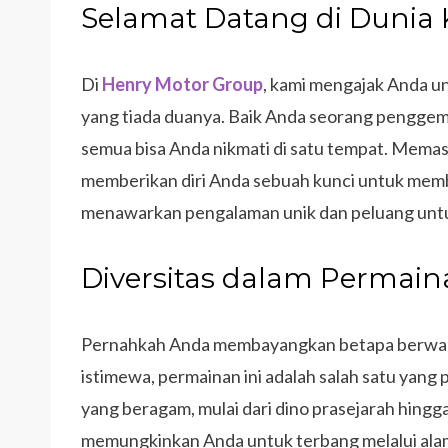
Selamat Datang di Dunia 
Di
Henry Motor Group
, kami mengajak Anda u
yang tiada duanya. Baik Anda seorang pengge
semua bisa Anda nikmati di satu tempat. Memasu
memberikan diri Anda sebuah kunci untuk mem
menawarkan pengalaman unik dan peluang untu
Diversitas dalam Permain
Pernahkah Anda membayangkan betapa berwa
istimewa, permainan ini adalah salah satu yang 
yang beragam, mulai dari dino prasejarah hingga 
memungkinkan Anda untuk terbang melalui alam