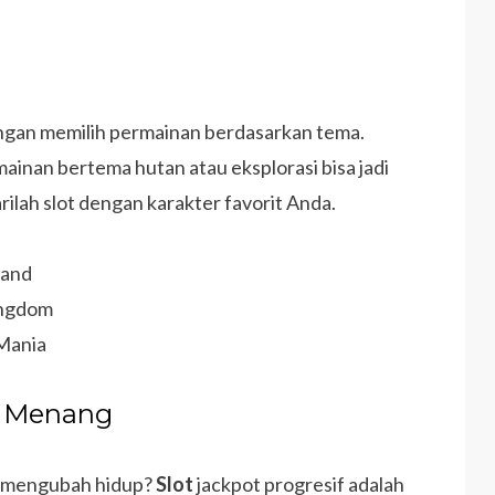
ngan memilih permainan berdasarkan tema.
ainan bertema hutan atau eksplorasi bisa jadi
rilah slot dengan karakter favorit Anda.
land
Kingdom
 Mania
g Menang
g mengubah hidup?
Slot
jackpot progresif adalah