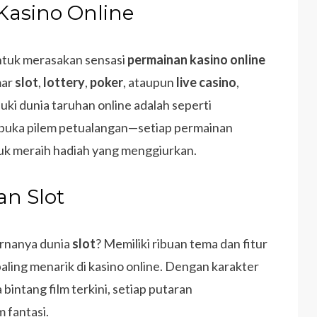
Kasino Online
ntuk merasakan sensasi
permainan kasino online
mar
slot
,
lottery
,
poker
, ataupun
live casino
,
ki dunia taruhan online adalah seperti
buka pilem petualangan—setiap permainan
k meraih hadiah yang menggiurkan.
an Slot
rnanya dunia
slot
? Memiliki ribuan tema dan fitur
paling menarik di kasino online. Dengan karakter
bintang film terkini, setiap putaran
 fantasi.