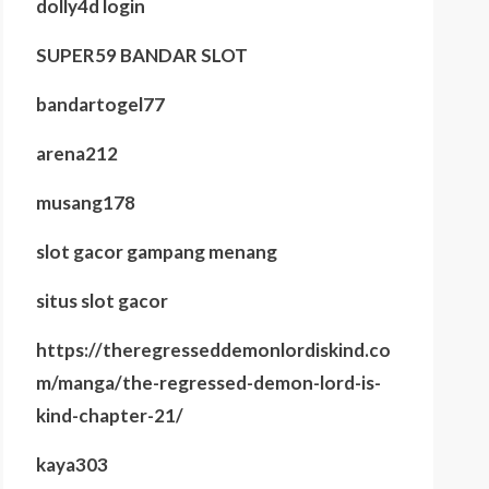
dolly4d login
SUPER59 BANDAR SLOT
bandartogel77
arena212
musang178
slot gacor gampang menang
situs slot gacor
https://theregresseddemonlordiskind.co
m/manga/the-regressed-demon-lord-is-
kind-chapter-21/
kaya303