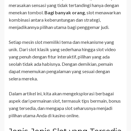
merasakan sensasi yang tidak tertandingi hanya dengan
menekan tombol.
Bagi banyak orang
, slot menawarkan
kombinasi antara keberuntungan dan strategi,
menjadikannya pilihan utama bagi penggemar judi.
Setiap mesin slot memiliki tema dan mekanisme yang
unik. Dari slot klasik yang sederhana hingga slot video
yang penuh dengan fitur interaktif, pilihan yang ada
seolah tidak ada habisnya. Dengan demikian, pemain
dapat menemukan pengalaman yang sesuai dengan
selera mereka.
Dalam artikel ini, kita akan mengeksplorasi berbagai
aspek dari permainan slot, termasuk tips bermain, bonus
yang tersedia, dan mengapa slot seharusnya menjadi
pilihan utama Anda di kasino online.