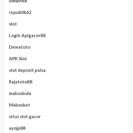
Amavi68
republik62
slot
Login Apigacor88
Dewatoto
APK Slot
slot deposit pulsa
Rajatoto88
mabosbola
Mabosbet
situs slot gacor
ayojp88