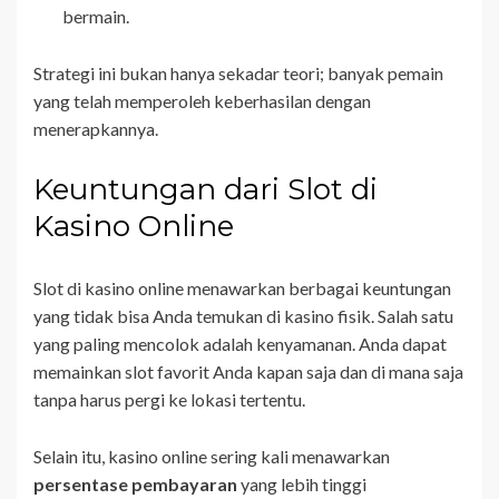
bermain.
Strategi ini bukan hanya sekadar teori; banyak pemain
yang telah memperoleh keberhasilan dengan
menerapkannya.
Keuntungan dari Slot di
Kasino Online
Slot di kasino online menawarkan berbagai keuntungan
yang tidak bisa Anda temukan di kasino fisik. Salah satu
yang paling mencolok adalah kenyamanan. Anda dapat
memainkan slot favorit Anda kapan saja dan di mana saja
tanpa harus pergi ke lokasi tertentu.
Selain itu, kasino online sering kali menawarkan
persentase pembayaran
yang lebih tinggi