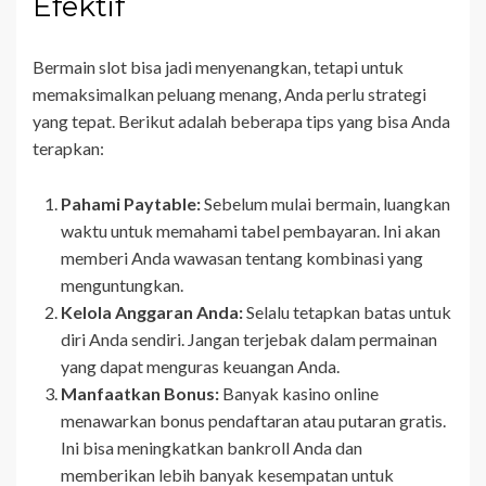
Efektif
Bermain slot bisa jadi menyenangkan, tetapi untuk
memaksimalkan peluang menang, Anda perlu strategi
yang tepat. Berikut adalah beberapa tips yang bisa Anda
terapkan:
Pahami Paytable:
Sebelum mulai bermain, luangkan
waktu untuk memahami tabel pembayaran. Ini akan
memberi Anda wawasan tentang kombinasi yang
menguntungkan.
Kelola Anggaran Anda:
Selalu tetapkan batas untuk
diri Anda sendiri. Jangan terjebak dalam permainan
yang dapat menguras keuangan Anda.
Manfaatkan Bonus:
Banyak kasino online
menawarkan bonus pendaftaran atau putaran gratis.
Ini bisa meningkatkan bankroll Anda dan
memberikan lebih banyak kesempatan untuk