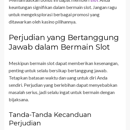
keuntungan signifikan dalam bermain slot. Jangan ragu
untuk mengeksplorasi berbagai promosi yang
ditawarkan oleh kasino pilihannya.
Perjudian yang Bertanggung
Jawab dalam Bermain Slot
Meskipun bermain slot dapat memberikan kesenangan,
penting untuk selalu bersikap bertanggung jawab.
Tetapkan batasan waktu dan uang untuk diri Anda
sendiri. Perjudian yang berlebihan dapat menyebabkan
masalah serius, jadi selalu ingat untuk bermain dengan
bijaksana.
Tanda-Tanda Kecanduan
Perjudian