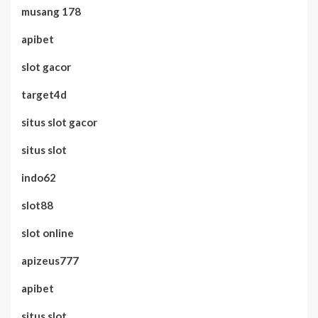
musang 178
apibet
slot gacor
target4d
situs slot gacor
situs slot
indo62
slot88
slot online
apizeus777
apibet
situs slot