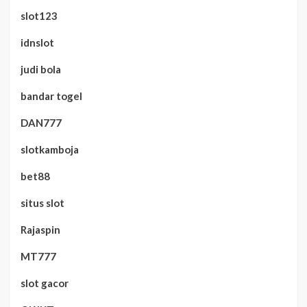
slot123
idnslot
judi bola
bandar togel
DAN777
slotkamboja
bet88
situs slot
Rajaspin
MT777
slot gacor