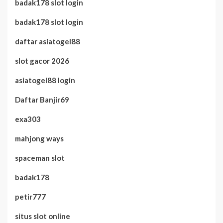
badak178 slot login
badak178 slot login
daftar asiatogel88
slot gacor 2026
asiatogel88 login
Daftar Banjir69
exa303
mahjong ways
spaceman slot
badak178
petir777
situs slot online