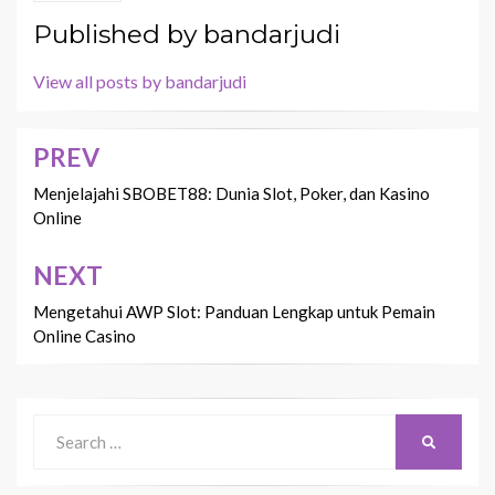
Published by
bandarjudi
View all posts by bandarjudi
PREV
Navigasi
pos
Menjelajahi SBOBET88: Dunia Slot, Poker, dan Kasino
Online
NEXT
Mengetahui AWP Slot: Panduan Lengkap untuk Pemain
Online Casino
Search
SEARCH
for: