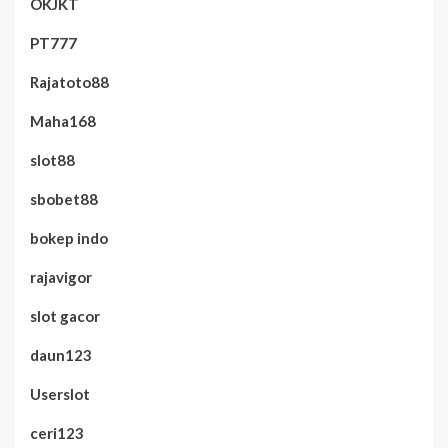
OKJKT
PT777
Rajatoto88
Maha168
slot88
sbobet88
bokep indo
rajavigor
slot gacor
daun123
Userslot
ceri123