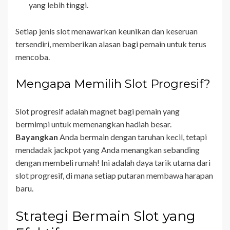
yang lebih tinggi.
Setiap jenis slot menawarkan keunikan dan keseruan
tersendiri, memberikan alasan bagi pemain untuk terus
mencoba.
Mengapa Memilih Slot Progresif?
Slot progresif adalah magnet bagi pemain yang
bermimpi untuk memenangkan hadiah besar.
Bayangkan
Anda bermain dengan taruhan kecil, tetapi
mendadak jackpot yang Anda menangkan sebanding
dengan membeli rumah! Ini adalah daya tarik utama dari
slot progresif, di mana setiap putaran membawa harapan
baru.
Strategi Bermain Slot yang