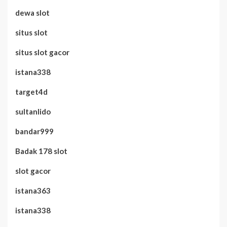
dewa slot
situs slot
situs slot gacor
istana338
target4d
sultanlido
bandar999
Badak 178 slot
slot gacor
istana363
istana338