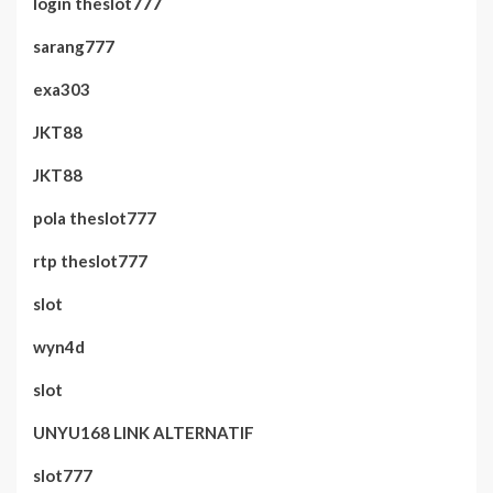
login theslot777
sarang777
exa303
JKT88
JKT88
pola theslot777
rtp theslot777
slot
wyn4d
slot
UNYU168 LINK ALTERNATIF
slot777