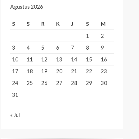
Agustus 2026
S
S
R
K
J
S
M
1
2
3
4
5
6
7
8
9
10
11
12
13
14
15
16
17
18
19
20
21
22
23
24
25
26
27
28
29
30
31
« Jul