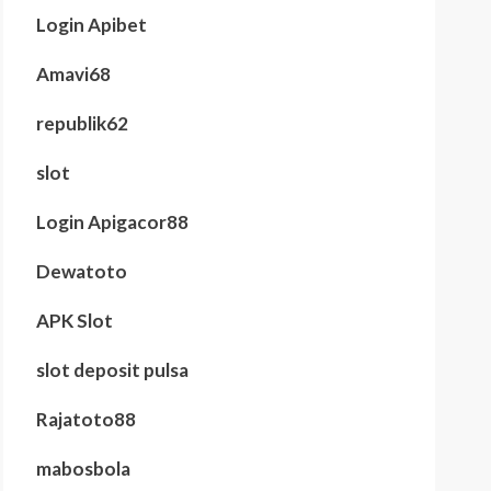
Login Apibet
Amavi68
republik62
slot
Login Apigacor88
Dewatoto
APK Slot
slot deposit pulsa
Rajatoto88
mabosbola