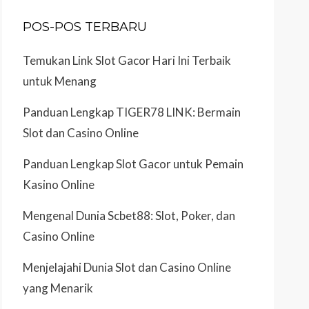
POS-POS TERBARU
Temukan Link Slot Gacor Hari Ini Terbaik
untuk Menang
Panduan Lengkap TIGER78 LINK: Bermain
Slot dan Casino Online
Panduan Lengkap Slot Gacor untuk Pemain
Kasino Online
Mengenal Dunia Scbet88: Slot, Poker, dan
Casino Online
Menjelajahi Dunia Slot dan Casino Online
yang Menarik