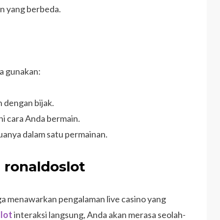
n yang berbeda.
da gunakan:
 dengan bijak.
hi cara Anda bermain.
muanya dalam satu permainan.
i
ronaldoslot
ga menawarkan pengalaman live casino yang
slot
interaksi langsung, Anda akan merasa seolah-