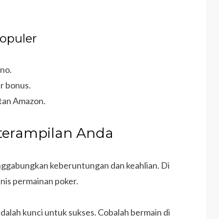
opuler
no.
ur bonus.
utan Amazon.
terampilan Anda
nggabungkan keberuntungan dan keahlian. Di
nis permainan poker.
alah kunci untuk sukses. Cobalah bermain di