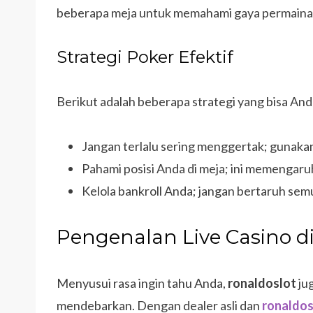
beberapa meja untuk memahami gaya permaina
Strategi Poker Efektif
Berikut adalah beberapa strategi yang bisa An
Jangan terlalu sering menggertak; gunakan
Pahami posisi Anda di meja; ini memengaru
Kelola bankroll Anda; jangan bertaruh se
Pengenalan Live Casino d
Menyusui rasa ingin tahu Anda,
ronaldoslot
ju
mendebarkan. Dengan dealer asli dan
ronaldo