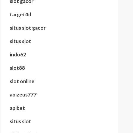
slot gacor
target4d
situs slot gacor
situs slot
indo62
slot88
slot online
apizeus777
apibet
situs slot