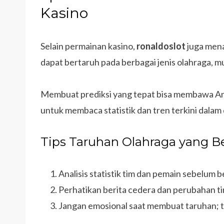
Kasino
Selain permainan kasino,
ronaldoslot
juga men
dapat bertaruh pada berbagai jenis olahraga, mu
Membuat prediksi yang tepat bisa membawa An
untuk membaca statistik dan tren terkini dalam 
Tips Taruhan Olahraga yang Be
Analisis statistik tim dan pemain sebelum b
Perhatikan berita cedera dan perubahan ti
Jangan emosional saat membuat taruhan; te