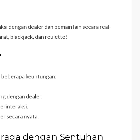
si dengan dealer dan pemain lain secara real-
t, blackjack, dan roulette!
?
an beberapa keuntungan:
ng dengan dealer.
erinteraksi.
er secara nyata.
hraga dengan Sentuhan