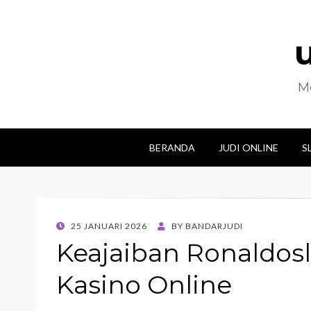
Me
BERANDA
JUDI ONLINE
S
POSTED
25 JANUARI 2026
BY
BANDARJUDI
ON
Keajaiban Ronaldos
Kasino Online