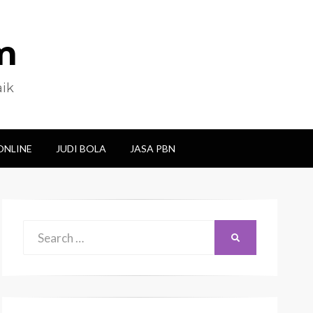
m
aik
ONLINE
JUDI BOLA
JASA PBN
Search
SEARCH
for: