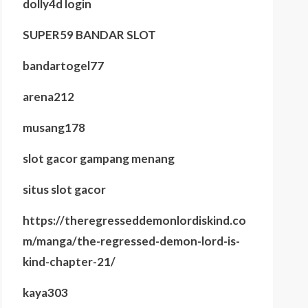
dolly4d login
SUPER59 BANDAR SLOT
bandartogel77
arena212
musang178
slot gacor gampang menang
situs slot gacor
https://theregresseddemonlordiskind.co
m/manga/the-regressed-demon-lord-is-
kind-chapter-21/
kaya303