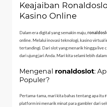
Keajaiban Ronaldosl
Kasino Online
Dalam era digital yang semakin maju,
ronaldosl
online. Melalui inovasi teknologi, kasino virtu
tertandingi. Dari slot yang menarik hingga liv
dari ujung jari Anda. Mari kita selami lebih dalam
Mengenal
ronaldoslot
: A
Populer?
Pertama-tama, mari kita bahas tentang apa itu
r
platform ini menarik minat para gambler dari se