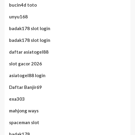
bucin4d toto
unyu168
badak178 slot login
badak178 slot login
daftar asiatogel88
slot gacor 2026
asiatogel88 login
Daftar Banjir69
exa303
mahjong ways
spaceman slot
badak178