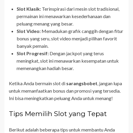
Slot Klasik:
Terinspirasi dari mesin slot tradisional,
permainan ini menawarkan kesederhanaan dan
peluang menang yang besar.
Slot Video:
Memadukan grafik canggih dengan fitur
bonus yang seru, slot video menjadi pilihan favorit
banyak pemain.
Slot Progresif:
Dengan jackpot yang terus
meningkat, slot ini menawarkan kesempatan untuk
memenangkan hadiah besar.
Ketika Anda bermain slot di
sarangsbobet
, jangan lupa
untuk memanfaatkan bonus dan promosi yang tersedia.
Ini bisa meningkatkan peluang Anda untuk menang!
Tips Memilih Slot yang Tepat
Berikut adalah beberapa tips untuk membantu Anda