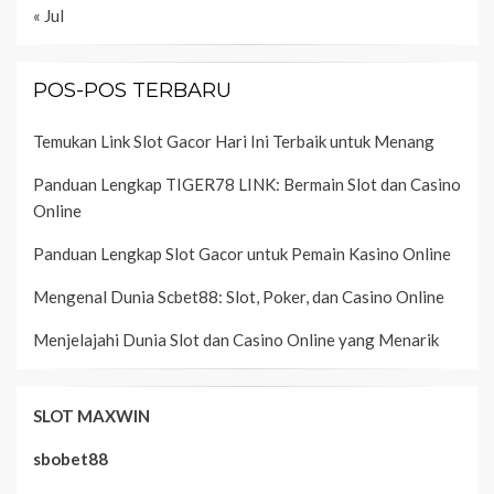
« Jul
POS-POS TERBARU
Temukan Link Slot Gacor Hari Ini Terbaik untuk Menang
Panduan Lengkap TIGER78 LINK: Bermain Slot dan Casino
Online
Panduan Lengkap Slot Gacor untuk Pemain Kasino Online
Mengenal Dunia Scbet88: Slot, Poker, dan Casino Online
Menjelajahi Dunia Slot dan Casino Online yang Menarik
SLOT MAXWIN
sbobet88