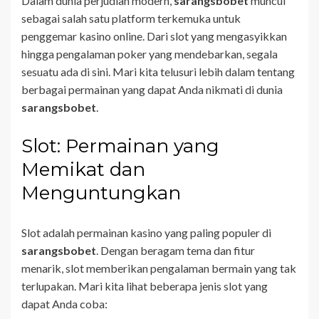
Dalam dunia perjudian modern,
sarangsbobet
muncul
sebagai salah satu platform terkemuka untuk
penggemar kasino online. Dari slot yang mengasyikkan
hingga pengalaman poker yang mendebarkan, segala
sesuatu ada di sini. Mari kita telusuri lebih dalam tentang
berbagai permainan yang dapat Anda nikmati di dunia
sarangsbobet
.
Slot: Permainan yang
Memikat dan
Menguntungkan
Slot adalah permainan kasino yang paling populer di
sarangsbobet
. Dengan beragam tema dan fitur
menarik, slot memberikan pengalaman bermain yang tak
terlupakan. Mari kita lihat beberapa jenis slot yang
dapat Anda coba: