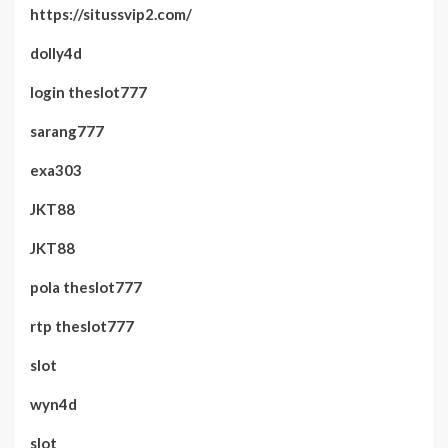
https://situssvip2.com/
dolly4d
login theslot777
sarang777
exa303
JKT88
JKT88
pola theslot777
rtp theslot777
slot
wyn4d
slot