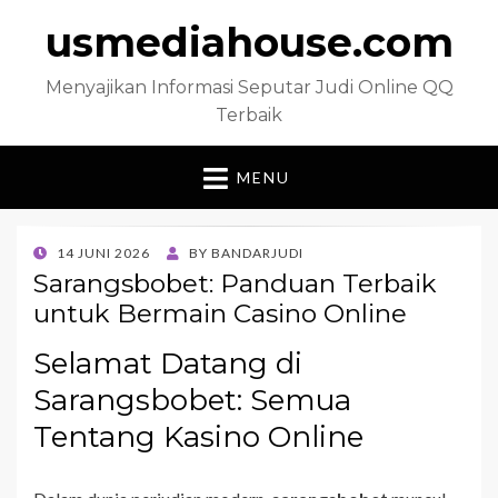
usmediahouse.com
Menyajikan Informasi Seputar Judi Online QQ
Terbaik
MENU
POSTED
14 JUNI 2026
BY
BANDARJUDI
ON
Sarangsbobet: Panduan Terbaik
untuk Bermain Casino Online
Selamat Datang di
Sarangsbobet: Semua
Tentang Kasino Online