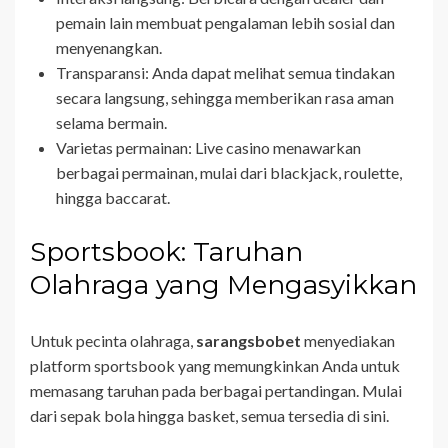
pemain lain membuat pengalaman lebih sosial dan
menyenangkan.
Transparansi: Anda dapat melihat semua tindakan
secara langsung, sehingga memberikan rasa aman
selama bermain.
Varietas permainan: Live casino menawarkan
berbagai permainan, mulai dari blackjack, roulette,
hingga baccarat.
Sportsbook: Taruhan
Olahraga yang Mengasyikkan
Untuk pecinta olahraga,
sarangsbobet
menyediakan
platform sportsbook yang memungkinkan Anda untuk
memasang taruhan pada berbagai pertandingan. Mulai
dari sepak bola hingga basket, semua tersedia di sini.