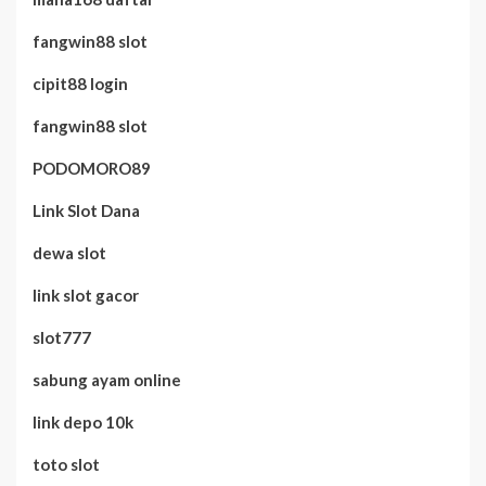
fangwin88 slot
cipit88 login
fangwin88 slot
PODOMORO89
Link Slot Dana
dewa slot
link slot gacor
slot777
sabung ayam online
link depo 10k
toto slot