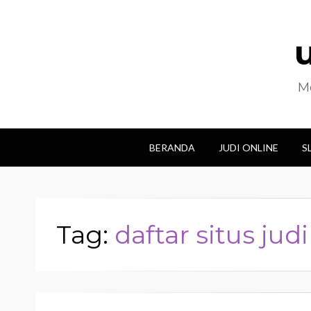
Me
BERANDA
JUDI ONLINE
S
Tag:
daftar situs judi