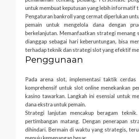
untuk membuat keputusan yang lebih informatif te
Pengaturan bankroll yang cermat diperlukan unt
pemain untuk mengelola dana dengan pru
berkelanjutan. Memanfaatkan strategi menang s
dianggap sebagai hari keberuntungan, bisa m
terhadap teknik dan strategi slot yang efektif 
Penggunaan
Pada arena slot, implementasi taktik cerdas
komprehensif untuk slot online menekankan p
kasino tawarkan. Langkah ini esensial untuk 
dana ekstra untuk pemain.
Strategi lanjutan mencakup beragam teknik
pertimbangan matang. Dengan penerapan stra
dihindari. Bermain di waktu yang strategis, ter
menuju kemenangan besar.