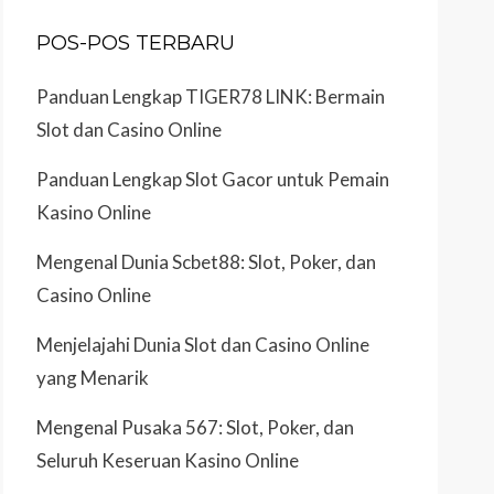
POS-POS TERBARU
Panduan Lengkap TIGER78 LINK: Bermain
Slot dan Casino Online
Panduan Lengkap Slot Gacor untuk Pemain
Kasino Online
Mengenal Dunia Scbet88: Slot, Poker, dan
Casino Online
Menjelajahi Dunia Slot dan Casino Online
yang Menarik
Mengenal Pusaka 567: Slot, Poker, dan
Seluruh Keseruan Kasino Online