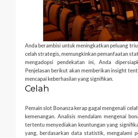
Anda berambisi untuk meningkatkan peluang triu
celah strategis, memungkinkan pemanfaatan stati
mengadopsi pendekatan ini, Anda dipersia
Penjelasan berikut akan memberikan insight ten
mencapai keberhasilan yang signifikan.
Celah
Pemain slot Bonanza kerap gagal mengenali cel
kemenangan. Analisis mendalam mengenai bo
tertentu menyediakan keuntungan yang signifikan
yang, berdasarkan data statistik, mengalami