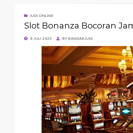
JUDI ONLINE
Slot Bonanza Bocoran J
POSTED
8 JULI 2025
BY
BANDARJUDI
ON