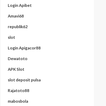
Login Apibet
Amavi68
republik62
slot
Login Apigacor88
Dewatoto
APK Slot
slot deposit pulsa
Rajatoto88
mabosbola