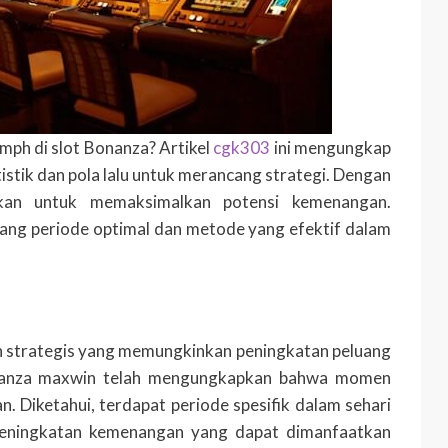
mph di slot Bonanza? Artikel
cgk303
ini mengungkap
stik dan pola lalu untuk merancang strategi. Dengan
pkan untuk memaksimalkan potensi kemenangan.
tang periode optimal dan metode yang efektif dalam
ah strategis yang memungkinkan peningkatan peluang
nanza maxwin telah mengungkapkan bahwa momen
. Diketahui, terdapat periode spesifik dalam sehari
 peningkatan kemenangan yang dapat dimanfaatkan