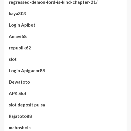
regressed-demon-lord-is-kind-chapter-21/
kaya303
Login Apibet
Amavi68
republik62
slot
Login Apigacor88
Dewatoto
APK Slot
slot deposit pulsa
Rajatoto88
mabosbola