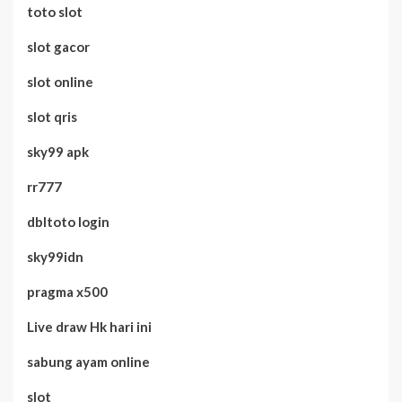
toto slot
slot gacor
slot online
slot qris
sky99 apk
rr777
dbltoto login
sky99idn
pragma x500
Live draw Hk hari ini
sabung ayam online
slot