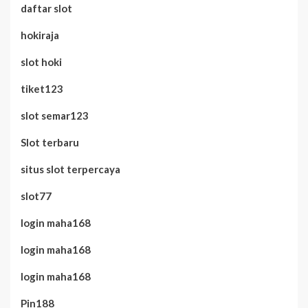
daftar slot
hokiraja
slot hoki
tiket123
slot semar123
Slot terbaru
situs slot terpercaya
slot77
login maha168
login maha168
login maha168
Pin188