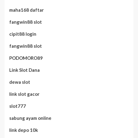
maha168 daftar
fangwin88 slot
cipit88 login
fangwin88 slot
PODOMORO89
Link Slot Dana
dewa slot
link slot gacor
slot777
sabung ayam online
link depo 10k