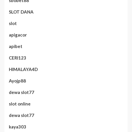
sbobet88
SLOT DANA
slot
apigacor
apibet
CERI123
HIMALAYA4D
Ayojp88
dewa slot77
slot online
dewa slot77
kaya303