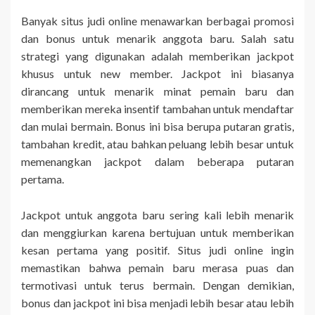
Banyak situs judi online menawarkan berbagai promosi
dan bonus untuk menarik anggota baru. Salah satu
strategi yang digunakan adalah memberikan jackpot
khusus untuk new member. Jackpot ini biasanya
dirancang untuk menarik minat pemain baru dan
memberikan mereka insentif tambahan untuk mendaftar
dan mulai bermain. Bonus ini bisa berupa putaran gratis,
tambahan kredit, atau bahkan peluang lebih besar untuk
memenangkan jackpot dalam beberapa putaran
pertama.
Jackpot untuk anggota baru sering kali lebih menarik
dan menggiurkan karena bertujuan untuk memberikan
kesan pertama yang positif. Situs judi online ingin
memastikan bahwa pemain baru merasa puas dan
termotivasi untuk terus bermain. Dengan demikian,
bonus dan jackpot ini bisa menjadi lebih besar atau lebih