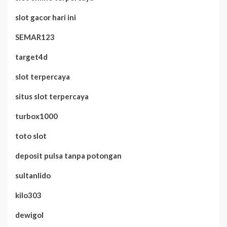
slot gacor hari ini
SEMAR123
target4d
slot terpercaya
situs slot terpercaya
turbox1000
toto slot
deposit pulsa tanpa potongan
sultanlido
kilo303
dewigol