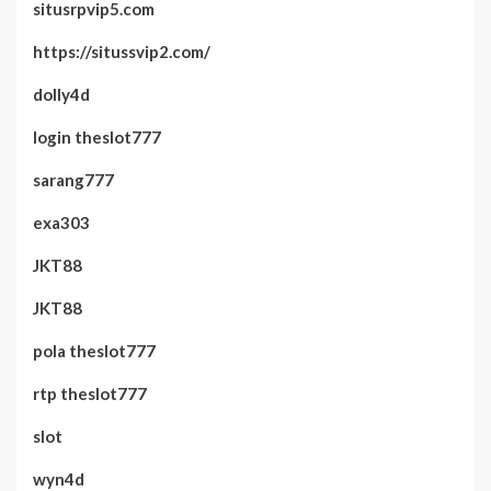
situsrpvip5.com
https://situssvip2.com/
dolly4d
login theslot777
sarang777
exa303
JKT88
JKT88
pola theslot777
rtp theslot777
slot
wyn4d