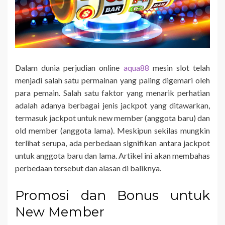
Dalam dunia perjudian online
aqua88
mesin slot telah
menjadi salah satu permainan yang paling digemari oleh
para pemain. Salah satu faktor yang menarik perhatian
adalah adanya berbagai jenis jackpot yang ditawarkan,
termasuk jackpot untuk new member (anggota baru) dan
old member (anggota lama). Meskipun sekilas mungkin
terlihat serupa, ada perbedaan signifikan antara jackpot
untuk anggota baru dan lama. Artikel ini akan membahas
perbedaan tersebut dan alasan di baliknya.
Promosi dan Bonus untuk
New Member