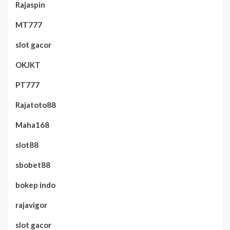
Rajaspin
MT777
slot gacor
OKJKT
PT777
Rajatoto88
Maha168
slot88
sbobet88
bokep indo
rajavigor
slot gacor