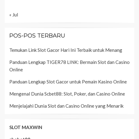
« Jul
POS-POS TERBARU
Temukan Link Slot Gacor Hari Ini Terbaik untuk Menang
Panduan Lengkap TIGER78 LINK: Bermain Slot dan Casino
Online
Panduan Lengkap Slot Gacor untuk Pemain Kasino Online
Mengenal Dunia Scbet88: Slot, Poker, dan Casino Online
Menjelajahi Dunia Slot dan Casino Online yang Menarik
SLOT MAXWIN