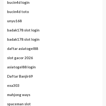
bucin4d login
bucin4d toto
unyu168
badak178 slot login
badak178 slot login
daftar asiatogel88
slot gacor 2026
asiatogel88 login
Daftar Banjir69
exa303
mahjong ways
spaceman slot