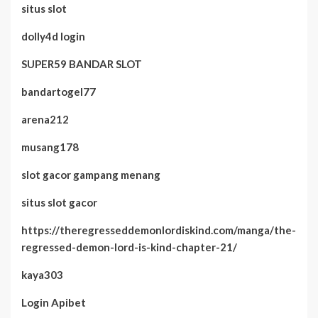
situs slot
dolly4d login
SUPER59 BANDAR SLOT
bandartogel77
arena212
musang178
slot gacor gampang menang
situs slot gacor
https://theregresseddemonlordiskind.com/manga/the-
regressed-demon-lord-is-kind-chapter-21/
kaya303
Login Apibet