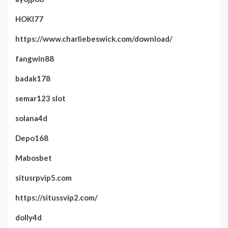
HOKI77
https://www.charliebeswick.com/download/
fangwin88
badak178
semar123 slot
solana4d
Depo168
Mabosbet
situsrpvip5.com
https://situssvip2.com/
dolly4d