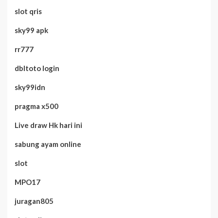
slot qris
sky99 apk
rr777
dbltoto login
sky99idn
pragma x500
Live draw Hk hari ini
sabung ayam online
slot
MPO17
juragan805