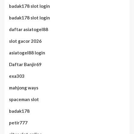
badak178 slot login
badak178 slot login
daftar asiatogel88
slot gacor 2026
asiatogel88 login
Daftar Banjir69
exa303
mahjong ways
spaceman slot
badak178
petir777