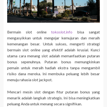
Bermain slot online
tokoslot.info
bisa sangat
mengasyikkan untuk mengejar kemujuran dan meraih
kemenangan besar. Untuk sukses, mengerti strategi
bermain slot online yang efektif adalah krusial. Kunci
utama cara menang slot adalah memanfaatkan putaran
bonus sepenuhnya. Putaran bonus memungkinkan
pemain untuk meraih hadiah ekstra tanpa mengambil
risiko dana mereka. Ini membuka peluang lebih besar
menuju rahasia slot jackpot.
Mencari mesin slot dengan fitur putaran bonus yang
menarik adalah langkah strategis. Ini bisa meningkatkan
peluang Anda untuk menang secara signifikan.