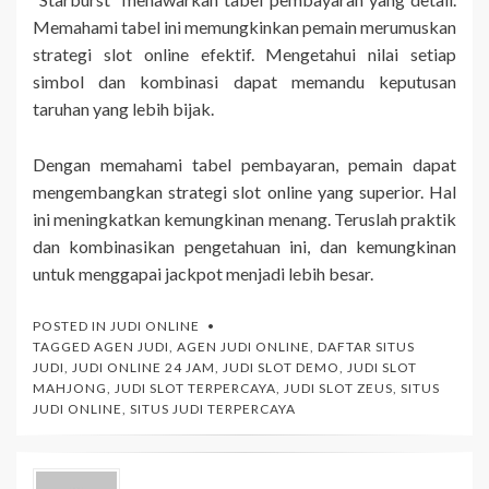
Memahami tabel ini memungkinkan pemain merumuskan
strategi slot online efektif. Mengetahui nilai setiap
simbol dan kombinasi dapat memandu keputusan
taruhan yang lebih bijak.
Dengan memahami tabel pembayaran, pemain dapat
mengembangkan strategi slot online yang superior. Hal
ini meningkatkan kemungkinan menang. Teruslah praktik
dan kombinasikan pengetahuan ini, dan kemungkinan
untuk menggapai jackpot menjadi lebih besar.
POSTED IN
JUDI ONLINE
TAGGED
AGEN JUDI
,
AGEN JUDI ONLINE
,
DAFTAR SITUS
JUDI
,
JUDI ONLINE 24 JAM
,
JUDI SLOT DEMO
,
JUDI SLOT
MAHJONG
,
JUDI SLOT TERPERCAYA
,
JUDI SLOT ZEUS
,
SITUS
JUDI ONLINE
,
SITUS JUDI TERPERCAYA