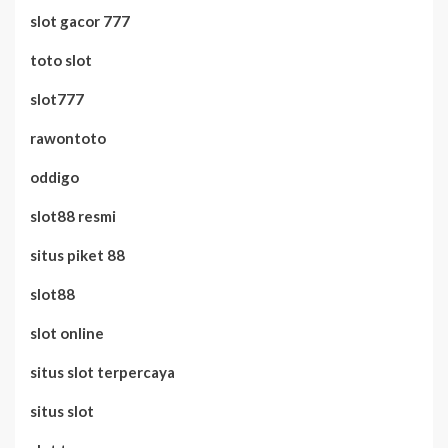
slot gacor 777
toto slot
slot777
rawontoto
oddigo
slot88 resmi
situs piket 88
slot88
slot online
situs slot terpercaya
situs slot