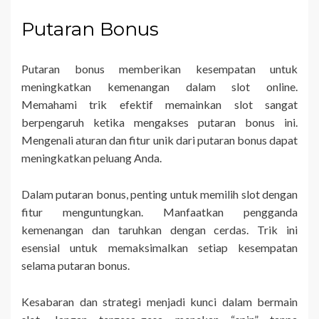
Putaran Bonus
Putaran bonus memberikan kesempatan untuk
meningkatkan kemenangan dalam slot online.
Memahami trik efektif memainkan slot sangat
berpengaruh ketika mengakses putaran bonus ini.
Mengenali aturan dan fitur unik dari putaran bonus dapat
meningkatkan peluang Anda.
Dalam putaran bonus, penting untuk memilih slot dengan
fitur menguntungkan. Manfaatkan pengganda
kemenangan dan taruhkan dengan cerdas. Trik ini
esensial untuk memaksimalkan setiap kesempatan
selama putaran bonus.
Kesabaran dan strategi menjadi kunci dalam bermain