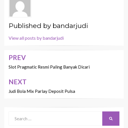
Published by
bandarjudi
View all posts by bandarjudi
PREV
Navigasi
pos
Slot Pragmatic Resmi Paling Banyak Dicari
NEXT
Judi Bola Mix Parlay Deposit Pulsa
Search
SEARCH
for: