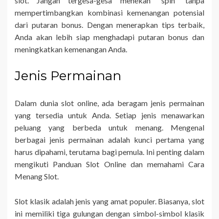
slot. Jangan tergesa-gesa menekan “spin” tanpa
mempertimbangkan kombinasi kemenangan potensial
dari putaran bonus. Dengan menerapkan tips terbaik,
Anda akan lebih siap menghadapi putaran bonus dan
meningkatkan kemenangan Anda.
Jenis Permainan
Dalam dunia slot online, ada beragam jenis permainan
yang tersedia untuk Anda. Setiap jenis menawarkan
peluang yang berbeda untuk menang. Mengenal
berbagai jenis permainan adalah kunci pertama yang
harus dipahami, terutama bagi pemula. Ini penting dalam
mengikuti Panduan Slot Online dan memahami Cara
Menang Slot.
Slot klasik adalah jenis yang amat populer. Biasanya, slot
ini memiliki tiga gulungan dengan simbol-simbol klasik