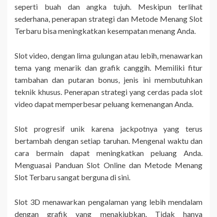
seperti buah dan angka tujuh. Meskipun terlihat
sederhana, penerapan strategi dan Metode Menang Slot
Terbaru bisa meningkatkan kesempatan menang Anda.
Slot video, dengan lima gulungan atau lebih, menawarkan
tema yang menarik dan grafik canggih. Memiliki fitur
tambahan dan putaran bonus, jenis ini membutuhkan
teknik khusus. Penerapan strategi yang cerdas pada slot
video dapat memperbesar peluang kemenangan Anda.
Slot progresif unik karena jackpotnya yang terus
bertambah dengan setiap taruhan. Mengenal waktu dan
cara bermain dapat meningkatkan peluang Anda.
Menguasai Panduan Slot Online dan Metode Menang
Slot Terbaru sangat berguna di sini.
Slot 3D menawarkan pengalaman yang lebih mendalam
dengan grafik yang menakjubkan. Tidak hanya