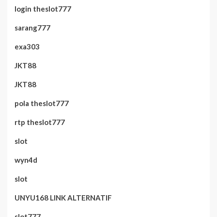
login theslot777
sarang777
exa303
JKT88
JKT88
pola theslot777
rtp theslot777
slot
wyn4d
slot
UNYU168 LINK ALTERNATIF
slot777