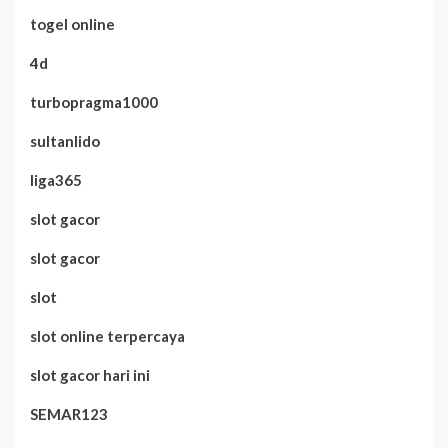
togel online
4d
turbopragma1000
sultanlido
liga365
slot gacor
slot gacor
slot
slot online terpercaya
slot gacor hari ini
SEMAR123