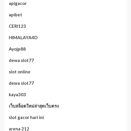
apigacor
apibet
CERI123
HIMALAYA4D
Ayojp88
dewa slot77
slot online
dewa slot77
kaya303
เว็บสล็อตใหม่ล่าสุดเว็บตรง
slot gacor hari ini
arena 212