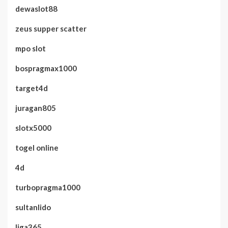
dewaslot88
zeus supper scatter
mpo slot
bospragmax1000
target4d
juragan805
slotx5000
togel online
4d
turbopragma1000
sultanlido
liga365