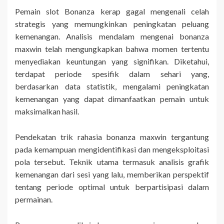
Pemain slot Bonanza kerap gagal mengenali celah
strategis yang memungkinkan peningkatan peluang
kemenangan. Analisis mendalam mengenai bonanza
maxwin telah mengungkapkan bahwa momen tertentu
menyediakan keuntungan yang signifikan. Diketahui,
terdapat periode spesifik dalam sehari yang,
berdasarkan data statistik, mengalami peningkatan
kemenangan yang dapat dimanfaatkan pemain untuk
maksimalkan hasil.
Pendekatan trik rahasia bonanza maxwin tergantung
pada kemampuan mengidentifikasi dan mengeksploitasi
pola tersebut. Teknik utama termasuk analisis grafik
kemenangan dari sesi yang lalu, memberikan perspektif
tentang periode optimal untuk berpartisipasi dalam
permainan.