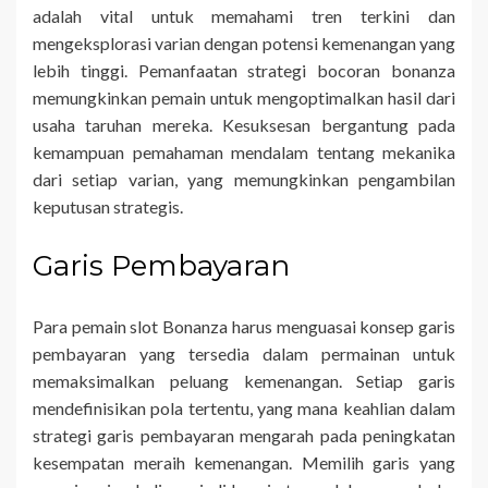
adalah vital untuk memahami tren terkini dan
mengeksplorasi varian dengan potensi kemenangan yang
lebih tinggi. Pemanfaatan strategi bocoran bonanza
memungkinkan pemain untuk mengoptimalkan hasil dari
usaha taruhan mereka. Kesuksesan bergantung pada
kemampuan pemahaman mendalam tentang mekanika
dari setiap varian, yang memungkinkan pengambilan
keputusan strategis.
Garis Pembayaran
Para pemain slot Bonanza harus menguasai konsep garis
pembayaran yang tersedia dalam permainan untuk
memaksimalkan peluang kemenangan. Setiap garis
mendefinisikan pola tertentu, yang mana keahlian dalam
strategi garis pembayaran mengarah pada peningkatan
kesempatan meraih kemenangan. Memilih garis yang