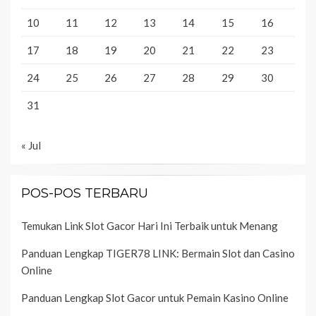
10
11
12
13
14
15
16
17
18
19
20
21
22
23
24
25
26
27
28
29
30
31
« Jul
POS-POS TERBARU
Temukan Link Slot Gacor Hari Ini Terbaik untuk Menang
Panduan Lengkap TIGER78 LINK: Bermain Slot dan Casino
Online
Panduan Lengkap Slot Gacor untuk Pemain Kasino Online