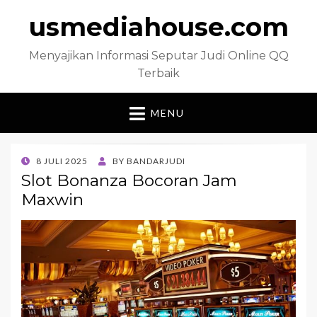
usmediahouse.com
Menyajikan Informasi Seputar Judi Online QQ
Terbaik
MENU
POSTED
8 JULI 2025
BY
BANDARJUDI
ON
Slot Bonanza Bocoran Jam
Maxwin