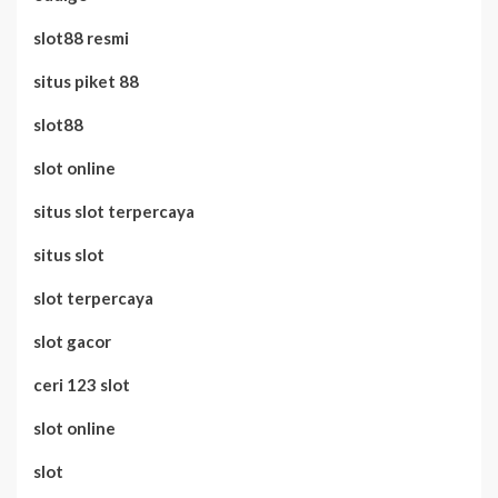
slot88 resmi
situs piket 88
slot88
slot online
situs slot terpercaya
situs slot
slot terpercaya
slot gacor
ceri 123 slot
slot online
slot