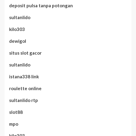
deposit pulsa tanpa potongan
sultanlido
kilo303
dewigol
situs slot gacor
sultanlido
istana338 link
roulette online
sultanlido rtp
slot88
mpo
kilo303