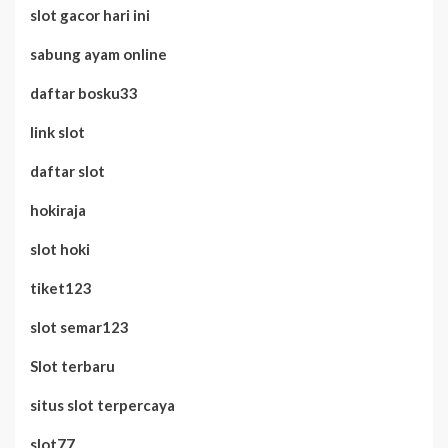
slot gacor hari ini
sabung ayam online
daftar bosku33
link slot
daftar slot
hokiraja
slot hoki
tiket123
slot semar123
Slot terbaru
situs slot terpercaya
slot77