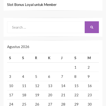
Slot Bonus Loyal untuk Member
Search
SEARCH
for:
Agustus 2026
S
S
R
K
J
S
M
1
2
3
4
5
6
7
8
9
10
11
12
13
14
15
16
17
18
19
20
21
22
23
24
25
26
27
28
29
30