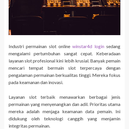
Industri permainan slot online
winstar4d login
sedang
mengalami pertumbuhan sangat cepat. Keberadaan
layanan slot profesional kini lebih krusial. Banyak pemain
mencari tempat bermain slot terpercaya dengan
pengalaman permainan berkualitas tinggi. Mereka fokus
pada keamanan dan inovasi.
Layanan slot terbaik menawarkan berbagai jenis
permainan yang menyenangkan dan adil. Prioritas utama
mereka adalah menjaga keamanan data pemain. Ini
didukung oleh teknologi canggih yang menjamin
integritas permainan.