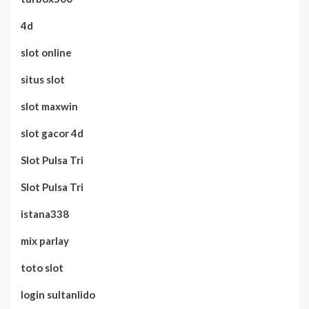
4d
slot online
situs slot
slot maxwin
slot gacor 4d
Slot Pulsa Tri
Slot Pulsa Tri
istana338
mix parlay
toto slot
login sultanlido