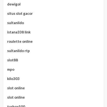
dewigol
situs slot gacor
sultanlido
istana338 link
roulette online
sultanlido rtp
slot88
mpo
kilo303
slot online
slot online
turbox500