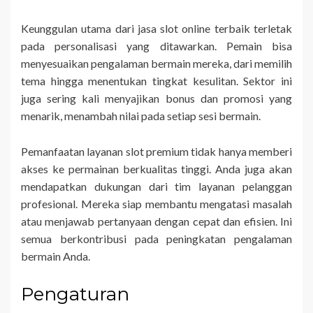
Keunggulan utama dari jasa slot online terbaik terletak
pada personalisasi yang ditawarkan. Pemain bisa
menyesuaikan pengalaman bermain mereka, dari memilih
tema hingga menentukan tingkat kesulitan. Sektor ini
juga sering kali menyajikan bonus dan promosi yang
menarik, menambah nilai pada setiap sesi bermain.
Pemanfaatan layanan slot premium tidak hanya memberi
akses ke permainan berkualitas tinggi. Anda juga akan
mendapatkan dukungan dari tim layanan pelanggan
profesional. Mereka siap membantu mengatasi masalah
atau menjawab pertanyaan dengan cepat dan efisien. Ini
semua berkontribusi pada peningkatan pengalaman
bermain Anda.
Pengaturan