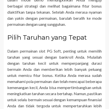
berbagai strategi dan melihat bagaimana fitur bonus
diaktifkan tanpa tekanan. Setelah Anda merasa nyaman
dan yakin dengan permainan, barulah beralih ke mode
permainan dengan uang sungguhan.
Pilih Taruhan yang Tepat
Dalam permainan slot PG Soft, penting untuk memilih
taruhan yang sesuai dengan bankroll Anda. Mulailah
dengan taruhan kecil untuk memperpanjang durasi
bermain Anda dan memberikan lebih banyak peluang
untuk memicu fitur bonus. Ketika Anda merasa sudah
memahami pola permainan dan telah mencapai beberapa
kemenangan kecil, Anda bisa mempertimbangkan untuk
meningkatkan taruhan secara bertahap. Namun, pastikan
untuk selalu bermain sesuai dengan kemampuan finansial
Anda dan tidak tergoda untuk mempertaruhkan lebih