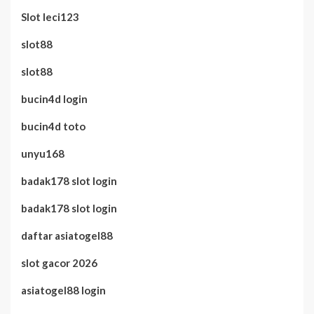
Slot leci123
slot88
slot88
bucin4d login
bucin4d toto
unyu168
badak178 slot login
badak178 slot login
daftar asiatogel88
slot gacor 2026
asiatogel88 login