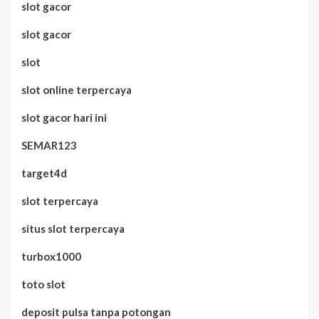
slot gacor
slot gacor
slot
slot online terpercaya
slot gacor hari ini
SEMAR123
target4d
slot terpercaya
situs slot terpercaya
turbox1000
toto slot
deposit pulsa tanpa potongan