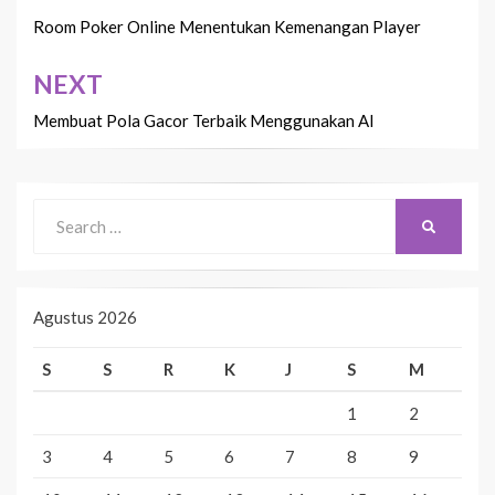
pos
Room Poker Online Menentukan Kemenangan Player
NEXT
Membuat Pola Gacor Terbaik Menggunakan AI
Search
SEARCH
for:
Agustus 2026
S
S
R
K
J
S
M
1
2
3
4
5
6
7
8
9