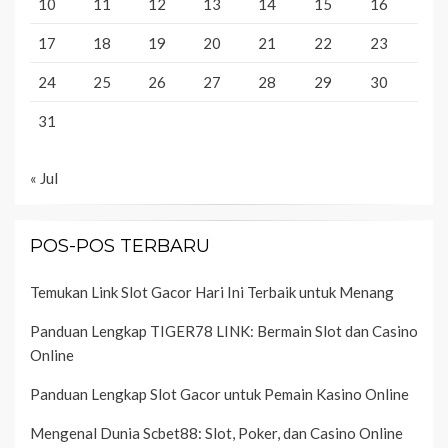
10
11
12
13
14
15
16
17
18
19
20
21
22
23
24
25
26
27
28
29
30
31
« Jul
POS-POS TERBARU
Temukan Link Slot Gacor Hari Ini Terbaik untuk Menang
Panduan Lengkap TIGER78 LINK: Bermain Slot dan Casino
Online
Panduan Lengkap Slot Gacor untuk Pemain Kasino Online
Mengenal Dunia Scbet88: Slot, Poker, dan Casino Online