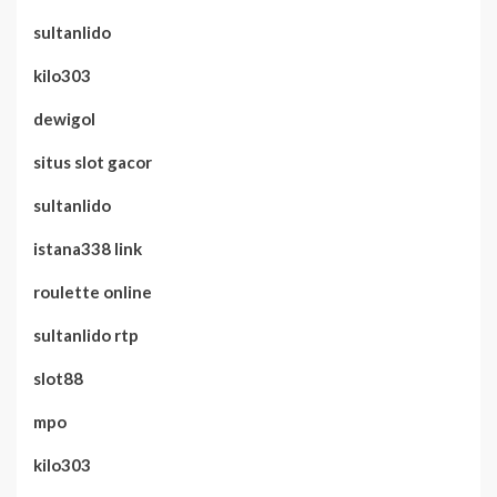
sultanlido
kilo303
dewigol
situs slot gacor
sultanlido
istana338 link
roulette online
sultanlido rtp
slot88
mpo
kilo303