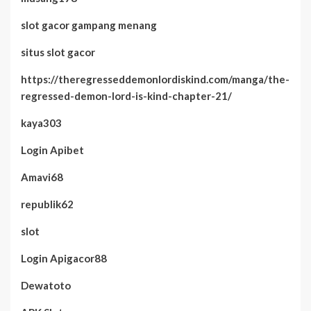
slot gacor gampang menang
situs slot gacor
https://theregresseddemonlordiskind.com/manga/the-
regressed-demon-lord-is-kind-chapter-21/
kaya303
Login Apibet
Amavi68
republik62
slot
Login Apigacor88
Dewatoto