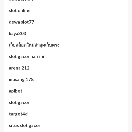
slot online
dewa slot77
kaya303
เว็บสล็อตใหม่ล่าสุดเว็บตรง
slot gacor hari ini
arena 212
musang 178
apibet
slot gacor
target4d
situs slot gacor