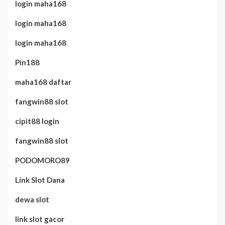
login maha168
login maha168
login maha168
Pin188
maha168 daftar
fangwin88 slot
cipit88 login
fangwin88 slot
PODOMORO89
Link Slot Dana
dewa slot
link slot gacor