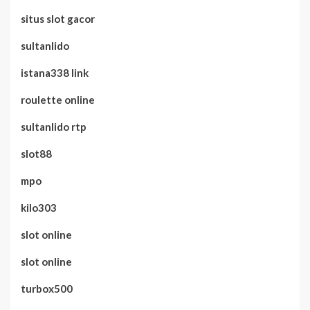
situs slot gacor
sultanlido
istana338 link
roulette online
sultanlido rtp
slot88
mpo
kilo303
slot online
slot online
turbox500