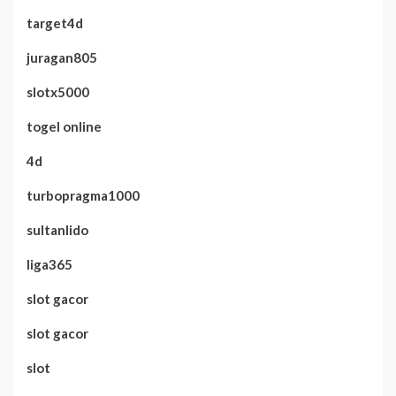
target4d
juragan805
slotx5000
togel online
4d
turbopragma1000
sultanlido
liga365
slot gacor
slot gacor
slot