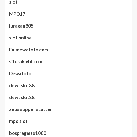
slot
MPO17
juragan805
slot online
linkdewatoto.com
situsaka4d.com
Dewatoto
dewaslot88
dewaslot88
zeus supper scatter
mpo slot
bospragmax1000