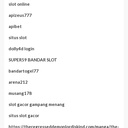
slot online
apizeus777
apibet
situs slot
dolly4d login
SUPER59 BANDAR SLOT
bandartogel77
arena212
musang178
slot gacor gampang menang
situs slot gacor
https://theregresseddemonlordiskind.com/manga/the-