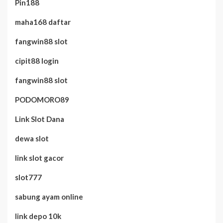
Pin188
maha168 daftar
fangwin88 slot
cipit88 login
fangwin88 slot
PODOMORO89
Link Slot Dana
dewa slot
link slot gacor
slot777
sabung ayam online
link depo 10k