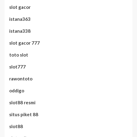
slot gacor
istana363
istana338
slot gacor 777
toto slot
slot777
rawontoto
oddigo
slot88 resmi
situs piket 88
slot88