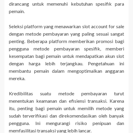
dirancang untuk memenuhi kebutuhan spesifik para
pemain.
Seleksi platform yang menawarkan slot account for sale
dengan metode pembayaran yang paling sesuai sangat
penting. Beberapa platform memberikan promosi bagi
pengguna metode pembayaran spesifik, memberi
kesempatan bagi pemain untuk mendapatkan akun slot
dengan harga lebih terjangkau. Pengetahuan ini
membantu pemain dalam mengoptimalkan anggaran
mereka.
Kredibilitas suatu metode pembayaran turut
menentukan keamanan dan efisiensi transaksi. Karena
itu, penting bagi pemain untuk memilih metode yang
sudah terverifikasi dan direkomendasikan oleh banyak
pengguna. Ini mengurangi risiko penipuan dan
memfasilitasi transaksi yang lebih lancar.