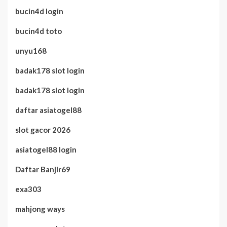
bucin4d login
bucin4d toto
unyu168
badak178 slot login
badak178 slot login
daftar asiatogel88
slot gacor 2026
asiatogel88 login
Daftar Banjir69
exa303
mahjong ways