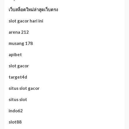
เว็บสล็อตใหม่ล่าสุดเว็บตรง
slot gacor hari ini
arena 212
musang 178
apibet
slot gacor
target4d
situs slot gacor
situs slot
indo62
slot88