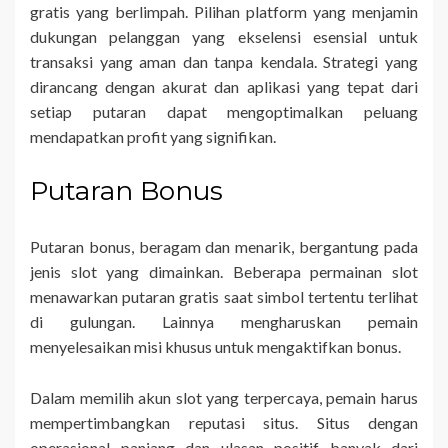
gratis yang berlimpah. Pilihan platform yang menjamin
dukungan pelanggan yang ekselensi esensial untuk
transaksi yang aman dan tanpa kendala. Strategi yang
dirancang dengan akurat dan aplikasi yang tepat dari
setiap putaran dapat mengoptimalkan peluang
mendapatkan profit yang signifikan.
Putaran Bonus
Putaran bonus, beragam dan menarik, bergantung pada
jenis slot yang dimainkan. Beberapa permainan slot
menawarkan putaran gratis saat simbol tertentu terlihat
di gulungan. Lainnya mengharuskan pemain
menyelesaikan misi khusus untuk mengaktifkan bonus.
Dalam memilih akun slot yang terpercaya, pemain harus
mempertimbangkan reputasi situs. Situs dengan
operasional panjang dan ulasan positif banyak dari