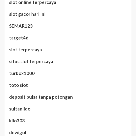
slot online terpercaya
slot gacor hari ini
SEMAR123
target4d
slot terpercaya
situs slot terpercaya
turbox1000
toto slot
deposit pulsa tanpa potongan
sultanlido
kilo303
dewigol