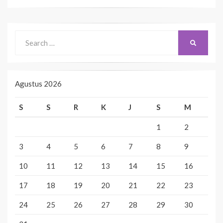
Search
SEARCH
for:
Agustus 2026
S
S
R
K
J
S
M
1
2
3
4
5
6
7
8
9
10
11
12
13
14
15
16
17
18
19
20
21
22
23
24
25
26
27
28
29
30