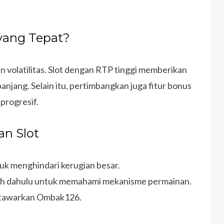
yang Tepat?
n volatilitas. Slot dengan RTP tinggi memberikan
anjang. Selain itu, pertimbangkan juga fitur bonus
 progresif.
n Slot
uk menghindari kerugian besar.
bih dahulu untuk memahami mekanisme permainan.
itawarkan Ombak126.