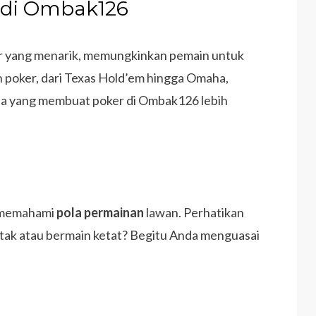
 di Ombak126
 yang menarik, memungkinkan pemain untuk
n poker, dari Texas Hold’em hingga Omaha,
pa yang membuat poker di Ombak126 lebih
h memahami
pola permainan
lawan. Perhatikan
tak atau bermain ketat? Begitu Anda menguasai