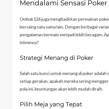
Mendalami Sensasi Poker
Ombak126 juga menghadirkan permainan poker
bersaing satu sama lain. Dengan berbagai varia
pengalaman bermain menjadi lebih beragam. A
istimewa?
Strategi Menang di Poker
Salah satu kunci untuk menang di poker adala
setiap gerakan, apakah mereka sering mengger
pola ini, keuntungan akan lebih mudah diraih.
Pilih Meja yang Tepat