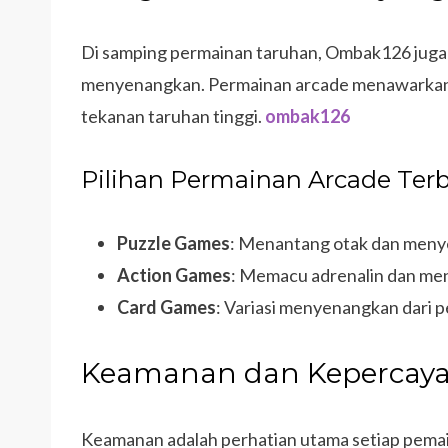
Di samping permainan taruhan, Ombak126 jug
menyenangkan. Permainan arcade menawarkan
tekanan taruhan tinggi.
ombak126
Pilihan Permainan Arcade Ter
Puzzle Games
: Menantang otak dan men
Action Games
: Memacu adrenalin dan men
Card Games
: Variasi menyenangkan dari p
Keamanan dan Kepercaya
Keamanan adalah perhatian utama setiap pemai