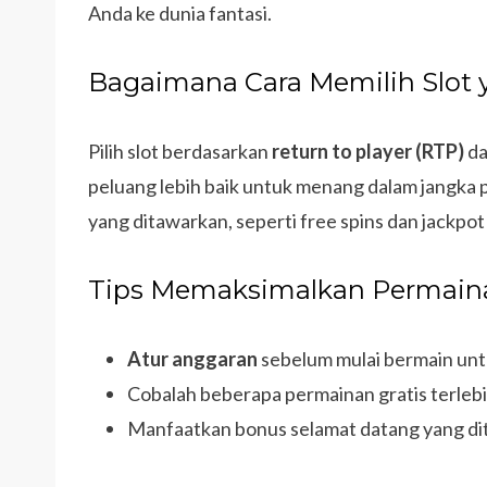
Anda ke dunia fantasi.
Bagaimana Cara Memilih Slot 
Pilih slot berdasarkan
return to player (RTP)
da
peluang lebih baik untuk menang dalam jangka p
yang ditawarkan, seperti free spins dan jackpot
Tips Memaksimalkan Permaina
Atur anggaran
sebelum mulai bermain unt
Cobalah beberapa permainan gratis terle
Manfaatkan bonus selamat datang yang d