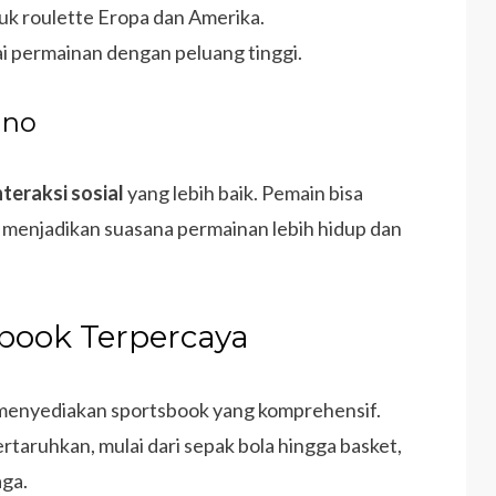
uk roulette Eropa dan Amerika.
i permainan dengan peluang tinggi.
ino
nteraksi sosial
yang lebih baik. Pemain bisa
 menjadikan suasana permainan lebih hidup dan
book Terpercaya
menyediakan sportsbook yang komprehensif.
rtaruhkan, mulai dari sepak bola hingga basket,
aga.