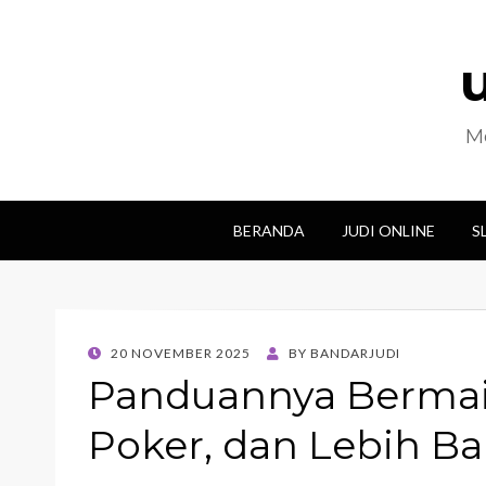
Me
BERANDA
JUDI ONLINE
S
POSTED
20 NOVEMBER 2025
BY
BANDARJUDI
ON
Panduannya Bermain
Poker, dan Lebih Ba