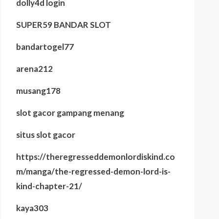
dolly4d login
SUPER59 BANDAR SLOT
bandartogel77
arena212
musang178
slot gacor gampang menang
situs slot gacor
https://theregresseddemonlordiskind.co
m/manga/the-regressed-demon-lord-is-
kind-chapter-21/
kaya303