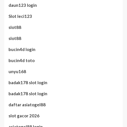
daun123 login
Slot leci123
slot88
slot88
bucin4d login
bucin4d toto
unyu168
badak178 slot login
badak178 slot login
daftar asiatogel88
slot gacor 2026
asiatogel88 login