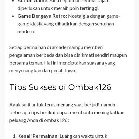
Action Game:
Aksi cepat dan refleks tajam
diperlukan untuk meraih poin tertinggi.
Game Bergaya Retro:
Nostalgia dengan game-
game klasik yang dihadirkan dengan sentuhan
modern.
Setiap permainan di arcade mampu memberi
pengalaman berbeda dan bisa dinikmati sendiri maupun
bersama teman. Hal ini menciptakan suasana yang
menyenangkan dan penuh tawa.
Tips Sukses di Ombak126
Agak sulit untuk terus menang saat berjudi, namun
beberapa tips berikut dapat membantu meningkatkan
peluang Anda di ombak126:
Kenali Permainan:
Luangkan waktu untuk