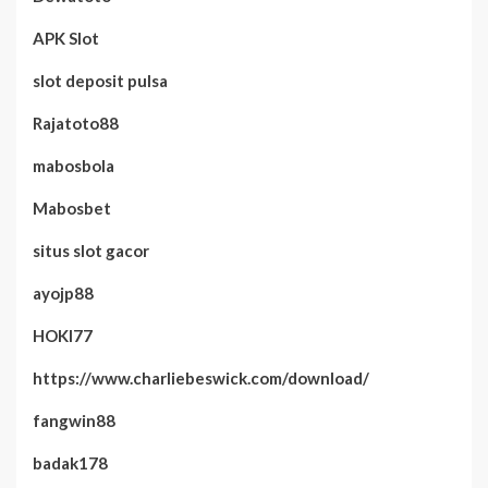
APK Slot
slot deposit pulsa
Rajatoto88
mabosbola
Mabosbet
situs slot gacor
ayojp88
HOKI77
https://www.charliebeswick.com/download/
fangwin88
badak178