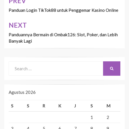
PREV
Navigasi
pos
Panduan Login TikTok88 untuk Penggemar Kasino Online
NEXT
Panduannya Bermain di Ombak126: Slot, Poker, dan Lebih
Banyak Lagi
Search
SEARCH
for:
Agustus 2026
S
S
R
K
J
S
M
1
2
3
4
5
6
7
8
9