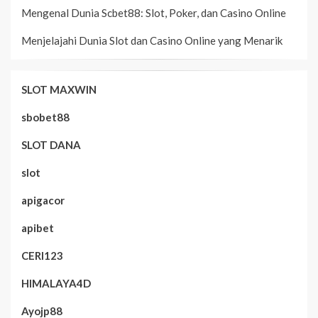
Mengenal Dunia Scbet88: Slot, Poker, dan Casino Online
Menjelajahi Dunia Slot dan Casino Online yang Menarik
SLOT MAXWIN
sbobet88
SLOT DANA
slot
apigacor
apibet
CERI123
HIMALAYA4D
Ayojp88