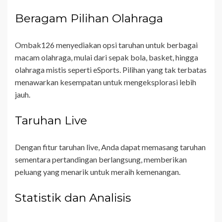
Beragam Pilihan Olahraga
Ombak126 menyediakan opsi taruhan untuk berbagai
macam olahraga, mulai dari sepak bola, basket, hingga
olahraga mistis seperti eSports. Pilihan yang tak terbatas
menawarkan kesempatan untuk mengeksplorasi lebih
jauh.
Taruhan Live
Dengan fitur taruhan live, Anda dapat memasang taruhan
sementara pertandingan berlangsung, memberikan
peluang yang menarik untuk meraih kemenangan.
Statistik dan Analisis