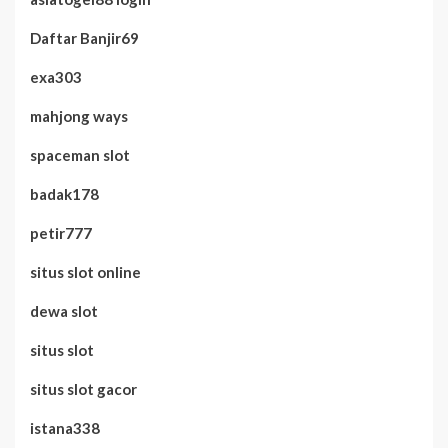
Daftar Banjir69
exa303
mahjong ways
spaceman slot
badak178
petir777
situs slot online
dewa slot
situs slot
situs slot gacor
istana338