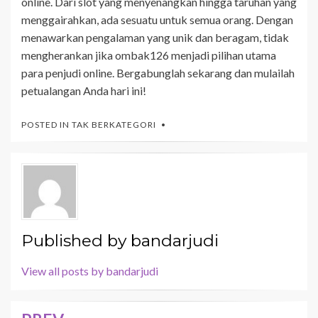
online. Dari slot yang menyenangkan hingga taruhan yang
menggairahkan, ada sesuatu untuk semua orang. Dengan
menawarkan pengalaman yang unik dan beragam, tidak
mengherankan jika ombak126 menjadi pilihan utama
para penjudi online. Bergabunglah sekarang dan mulailah
petualangan Anda hari ini!
POSTED IN
TAK BERKATEGORI
Published by
bandarjudi
View all posts by bandarjudi