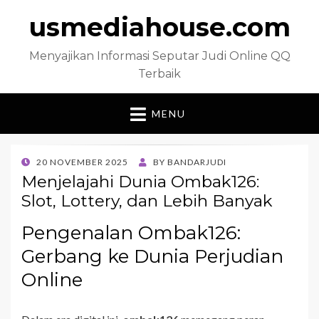
usmediahouse.com
Menyajikan Informasi Seputar Judi Online QQ
Terbaik
MENU
POSTED
20 NOVEMBER 2025
BY
BANDARJUDI
ON
Menjelajahi Dunia Ombak126:
Slot, Lottery, dan Lebih Banyak
Pengenalan Ombak126:
Gerbang ke Dunia Perjudian
Online