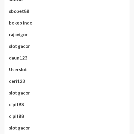
sbobet88
bokep indo
rajavigor
slot gacor
daun123
Userslot
ceri123
slot gacor
cipit88
cipit88
slot gacor