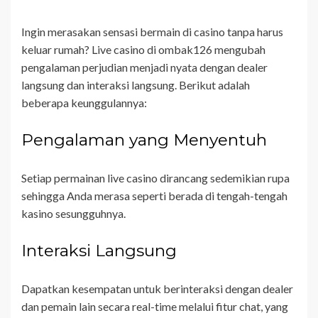
Ingin merasakan sensasi bermain di casino tanpa harus
keluar rumah? Live casino di ombak126 mengubah
pengalaman perjudian menjadi nyata dengan dealer
langsung dan interaksi langsung. Berikut adalah
beberapa keunggulannya:
Pengalaman yang Menyentuh
Setiap permainan live casino dirancang sedemikian rupa
sehingga Anda merasa seperti berada di tengah-tengah
kasino sesungguhnya.
Interaksi Langsung
Dapatkan kesempatan untuk berinteraksi dengan dealer
dan pemain lain secara real-time melalui fitur chat, yang