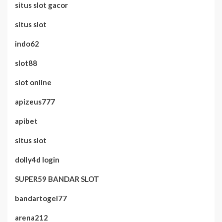
situs slot gacor
situs slot
indo62
slot88
slot online
apizeus777
apibet
situs slot
dolly4d login
SUPER59 BANDAR SLOT
bandartogel77
arena212