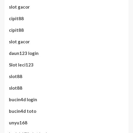
slot gacor
cipit88
cipit88
slot gacor
daun123 login
Slot leci123
slot88
slot88
bucin4d login
bucin4d toto
unyu168