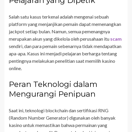
Pelajaran yang Dipetik
Salah satu kasus terkenal adalah mengenai sebuah
platform yang menjanjikan pemain dapat memenangkan
jackpot setiap bulan. Namun, semua pemenangnya
merupakan akun yang dikelola oleh perusahaan itu
scam
sendiri, dan para pemain sebenarnya tidak mendapatkan
apa-apa. Kasus ini menjadi pelajaran berharga tentang
pentingnya melakukan penelitian saat memilih kasino
online.
Peran Teknologi dalam
Mengurangi Penipuan
Saat ini, teknologi blockchain dan sertifikasi RNG
(Random Number Generator) digunakan oleh banyak
kasino untuk memastikan bahwa permainan yang