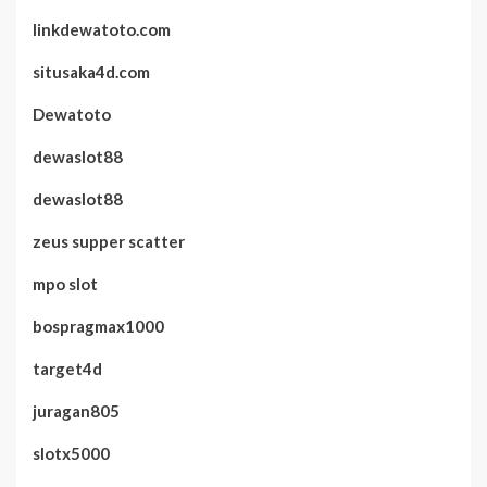
linkdewatoto.com
situsaka4d.com
Dewatoto
dewaslot88
dewaslot88
zeus supper scatter
mpo slot
bospragmax1000
target4d
juragan805
slotx5000