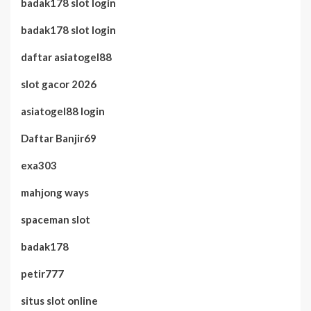
badak178 slot login
badak178 slot login
daftar asiatogel88
slot gacor 2026
asiatogel88 login
Daftar Banjir69
exa303
mahjong ways
spaceman slot
badak178
petir777
situs slot online