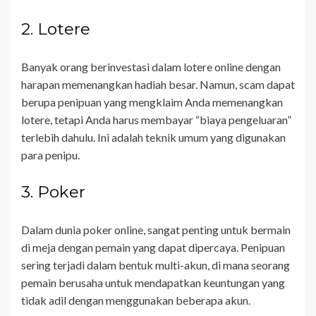
2. Lotere
Banyak orang berinvestasi dalam lotere online dengan
harapan memenangkan hadiah besar. Namun, scam dapat
berupa penipuan yang mengklaim Anda memenangkan
lotere, tetapi Anda harus membayar “biaya pengeluaran”
terlebih dahulu. Ini adalah teknik umum yang digunakan
para penipu.
3. Poker
Dalam dunia poker online, sangat penting untuk bermain
di meja dengan pemain yang dapat dipercaya. Penipuan
sering terjadi dalam bentuk multi-akun, di mana seorang
pemain berusaha untuk mendapatkan keuntungan yang
tidak adil dengan menggunakan beberapa akun.