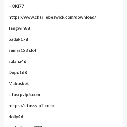
HOKI77
https://www.charliebeswick.com/download/
fangwin88
badak178
semar123 slot
solana4d
Depo168
Mabosbet
situsrpvip5.com
https://situssvip2.com/
dolly4d