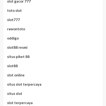
slot gacor 777
toto slot
slot777
rawontoto
oddigo
slot88 resmi
situs piket 88
slot88
slot online
situs slot terpercaya
situs slot
slot terpercaya