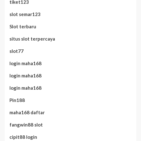
tiket123
slot semar123
Slot terbaru
situs slot terpercaya
slot77
login maha168
login maha168
login maha168
Pin188
maha168 daftar
fangwin88 slot
cipit88 login