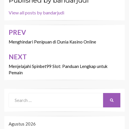
Published by
bandarjudi
View all posts by bandarjudi
PREV
Navigasi
pos
Menghindari Penipuan di Dunia Kasino Online
NEXT
Menjelajahi Spinbet99 Slot: Panduan Lengkap untuk
Pemain
Search
SEARCH
for:
Agustus 2026