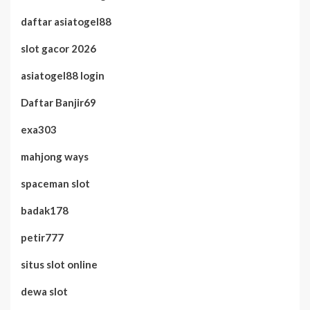
daftar asiatogel88
slot gacor 2026
asiatogel88 login
Daftar Banjir69
exa303
mahjong ways
spaceman slot
badak178
petir777
situs slot online
dewa slot