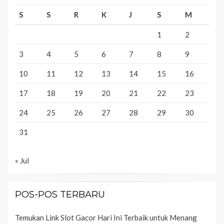
S
S
R
K
J
S
M
1
2
3
4
5
6
7
8
9
10
11
12
13
14
15
16
17
18
19
20
21
22
23
24
25
26
27
28
29
30
31
« Jul
POS-POS TERBARU
Temukan Link Slot Gacor Hari Ini Terbaik untuk Menang