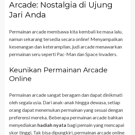
Arcade: Nostalgia di Ujung
Jari Anda
Permainan arcade membawa kita kembali ke masa lalu,
namun sekarang tersedia secara online! Menyampaikan
kesenangan dan keterampilan, judi arcade menawarkan
permainan seru seperti Pac-Man dan Space Invaders.
Keunikan Permainan Arcade
Online
Permainan arcade sangat beragam dan dapat dinikmati
oleh segala usia. Dari anak-anak hingga dewasa, setiap
orang dapat menemukan permainan yang sesuai dengan
preferensi mereka. Beberapa permainan arcade bahkan
menyediakan
hadiah nyata
bagi pemain yang mencapai
skor tinggi. Tak bisa dipungkiri, permainan arcade online