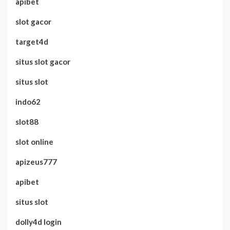
apibet
slot gacor
target4d
situs slot gacor
situs slot
indo62
slot88
slot online
apizeus777
apibet
situs slot
dolly4d login