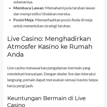
sebenarnya.
Membaca Lawan
: Memahami pola taruhan lawan
dan memprediksi tindakan mereka.
Posisi Meja
: Memanfaatkan posisi Anda di meja
untuk menentukan strategi taruhan.
Live Casino: Menghadirkan
Atmosfer Kasino ke Rumah
Anda
Live casino menawarkan pengalaman bermain yang
mendekati kenyataan. Dengan dealer live dan interaksi
langsung, pemain dapat merasakan sensasi kasino tanpa
harus pergi jauh.
Keuntungan Bermain di Live
Casino