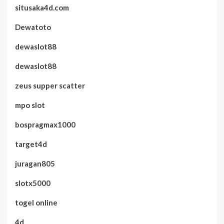
situsaka4d.com
Dewatoto
dewaslot88
dewaslot88
zeus supper scatter
mpo slot
bospragmax1000
target4d
juragan805
slotx5000
togel online
4d