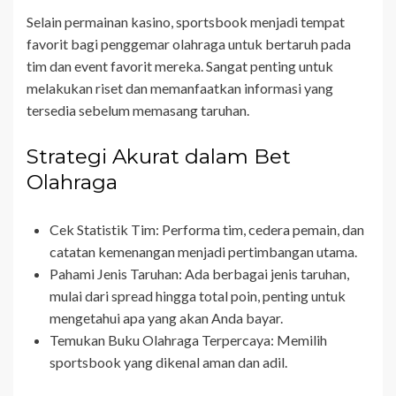
Selain permainan kasino, sportsbook menjadi tempat
favorit bagi penggemar olahraga untuk bertaruh pada
tim dan event favorit mereka. Sangat penting untuk
melakukan riset dan memanfaatkan informasi yang
tersedia sebelum memasang taruhan.
Strategi Akurat dalam Bet
Olahraga
Cek Statistik Tim: Performa tim, cedera pemain, dan
catatan kemenangan menjadi pertimbangan utama.
Pahami Jenis Taruhan: Ada berbagai jenis taruhan,
mulai dari spread hingga total poin, penting untuk
mengetahui apa yang akan Anda bayar.
Temukan Buku Olahraga Terpercaya: Memilih
sportsbook yang dikenal aman dan adil.