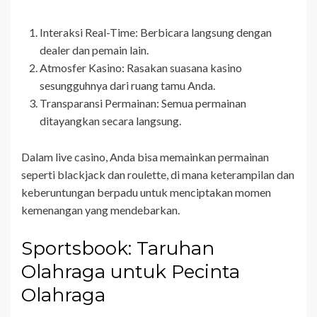
Interaksi Real-Time: Berbicara langsung dengan
dealer dan pemain lain.
Atmosfer Kasino: Rasakan suasana kasino
sesungguhnya dari ruang tamu Anda.
Transparansi Permainan: Semua permainan
ditayangkan secara langsung.
Dalam live casino, Anda bisa memainkan permainan
seperti blackjack dan roulette, di mana keterampilan dan
keberuntungan berpadu untuk menciptakan momen
kemenangan yang mendebarkan.
Sportsbook: Taruhan
Olahraga untuk Pecinta
Olahraga