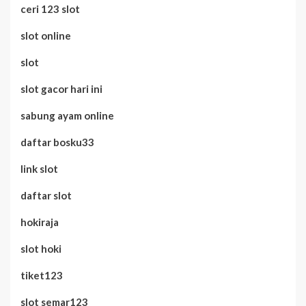
ceri 123 slot
slot online
slot
slot gacor hari ini
sabung ayam online
daftar bosku33
link slot
daftar slot
hokiraja
slot hoki
tiket123
slot semar123