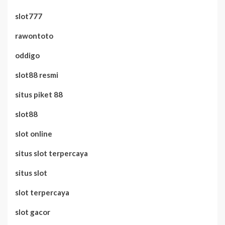
slot777
rawontoto
oddigo
slot88 resmi
situs piket 88
slot88
slot online
situs slot terpercaya
situs slot
slot terpercaya
slot gacor