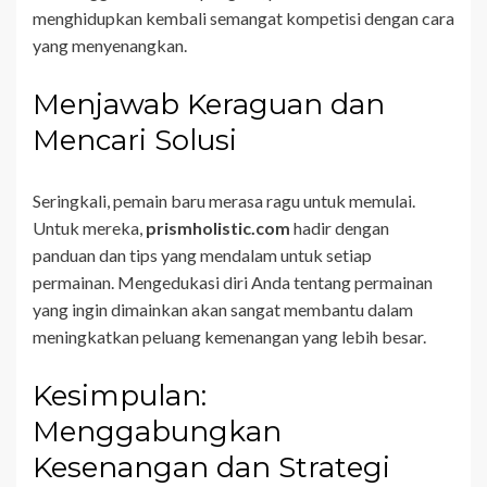
menghidupkan kembali semangat kompetisi dengan cara
yang menyenangkan.
Menjawab Keraguan dan
Mencari Solusi
Seringkali, pemain baru merasa ragu untuk memulai.
Untuk mereka,
prismholistic.com
hadir dengan
panduan dan tips yang mendalam untuk setiap
permainan. Mengedukasi diri Anda tentang permainan
yang ingin dimainkan akan sangat membantu dalam
meningkatkan peluang kemenangan yang lebih besar.
Kesimpulan:
Menggabungkan
Kesenangan dan Strategi