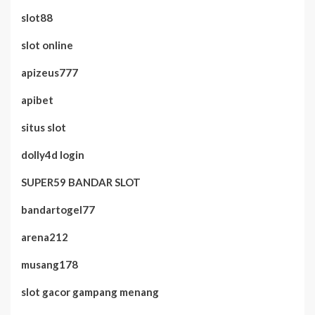
slot88
slot online
apizeus777
apibet
situs slot
dolly4d login
SUPER59 BANDAR SLOT
bandartogel77
arena212
musang178
slot gacor gampang menang