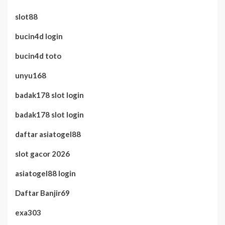
slot88
bucin4d login
bucin4d toto
unyu168
badak178 slot login
badak178 slot login
daftar asiatogel88
slot gacor 2026
asiatogel88 login
Daftar Banjir69
exa303