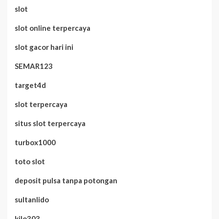
slot
slot online terpercaya
slot gacor hari ini
SEMAR123
target4d
slot terpercaya
situs slot terpercaya
turbox1000
toto slot
deposit pulsa tanpa potongan
sultanlido
kilo303