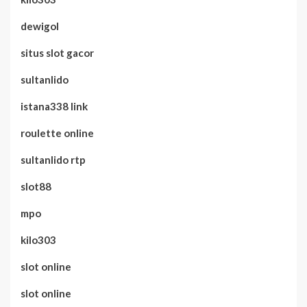
dewigol
situs slot gacor
sultanlido
istana338 link
roulette online
sultanlido rtp
slot88
mpo
kilo303
slot online
slot online