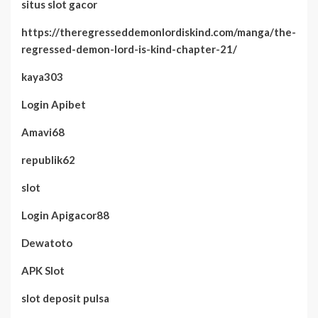
situs slot gacor
https://theregresseddemonlordiskind.com/manga/the-
regressed-demon-lord-is-kind-chapter-21/
kaya303
Login Apibet
Amavi68
republik62
slot
Login Apigacor88
Dewatoto
APK Slot
slot deposit pulsa