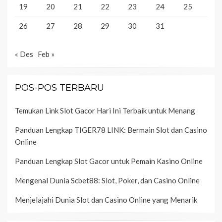
19
20
21
22
23
24
25
26
27
28
29
30
31
« Des
Feb »
POS-POS TERBARU
Temukan Link Slot Gacor Hari Ini Terbaik untuk Menang
Panduan Lengkap TIGER78 LINK: Bermain Slot dan Casino
Online
Panduan Lengkap Slot Gacor untuk Pemain Kasino Online
Mengenal Dunia Scbet88: Slot, Poker, dan Casino Online
Menjelajahi Dunia Slot dan Casino Online yang Menarik