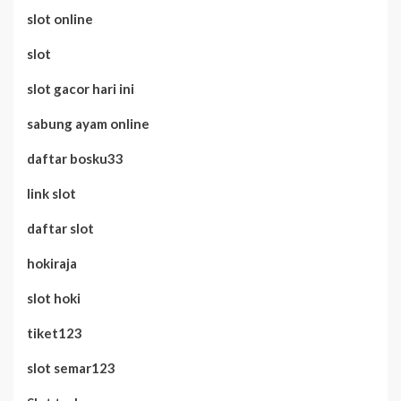
slot online
slot
slot gacor hari ini
sabung ayam online
daftar bosku33
link slot
daftar slot
hokiraja
slot hoki
tiket123
slot semar123