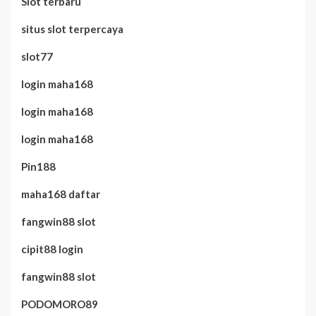
Slot terbaru
situs slot terpercaya
slot77
login maha168
login maha168
login maha168
Pin188
maha168 daftar
fangwin88 slot
cipit88 login
fangwin88 slot
PODOMORO89