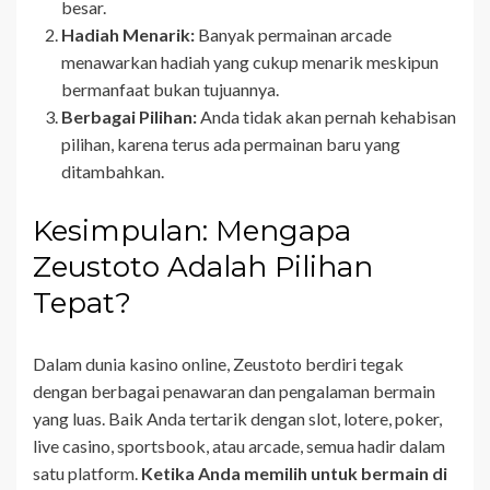
besar.
Hadiah Menarik:
Banyak permainan arcade
menawarkan hadiah yang cukup menarik meskipun
bermanfaat bukan tujuannya.
Berbagai Pilihan:
Anda tidak akan pernah kehabisan
pilihan, karena terus ada permainan baru yang
ditambahkan.
Kesimpulan: Mengapa
Zeustoto Adalah Pilihan
Tepat?
Dalam dunia kasino online, Zeustoto berdiri tegak
dengan berbagai penawaran dan pengalaman bermain
yang luas. Baik Anda tertarik dengan slot, lotere, poker,
live casino, sportsbook, atau arcade, semua hadir dalam
satu platform.
Ketika Anda memilih untuk bermain di