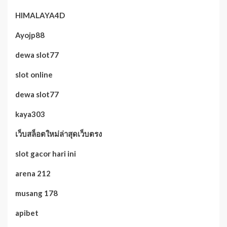
HIMALAYA4D
Ayojp88
dewa slot77
slot online
dewa slot77
kaya303
เว็บสล็อตใหม่ล่าสุดเว็บตรง
slot gacor hari ini
arena 212
musang 178
apibet