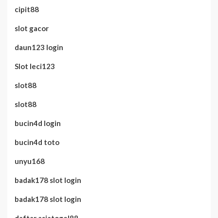
cipit88
slot gacor
daun123 login
Slot leci123
slot88
slot88
bucin4d login
bucin4d toto
unyu168
badak178 slot login
badak178 slot login