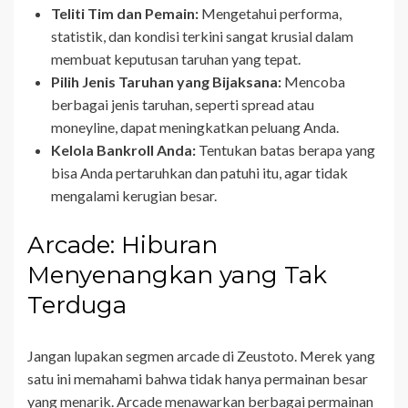
Teliti Tim dan Pemain:
Mengetahui performa,
statistik, dan kondisi terkini sangat krusial dalam
membuat keputusan taruhan yang tepat.
Pilih Jenis Taruhan yang Bijaksana:
Mencoba
berbagai jenis taruhan, seperti spread atau
moneyline, dapat meningkatkan peluang Anda.
Kelola Bankroll Anda:
Tentukan batas berapa yang
bisa Anda pertaruhkan dan patuhi itu, agar tidak
mengalami kerugian besar.
Arcade: Hiburan
Menyenangkan yang Tak
Terduga
Jangan lupakan segmen arcade di Zeustoto. Merek yang
satu ini memahami bahwa tidak hanya permainan besar
yang menarik. Arcade menawarkan berbagai permainan