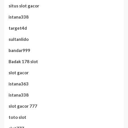
situs slot gacor
istana338
target4d
sultanlido
bandar999
Badak 178 slot
slot gacor
istana363
istana338
slot gacor 777
toto slot