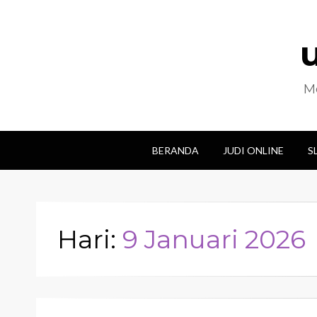
Me
BERANDA
JUDI ONLINE
S
Hari:
9 Januari 2026