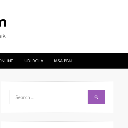
m
aik
ONLINE
JUDI BOLA
JASA PBN
Search
SEARCH
for: