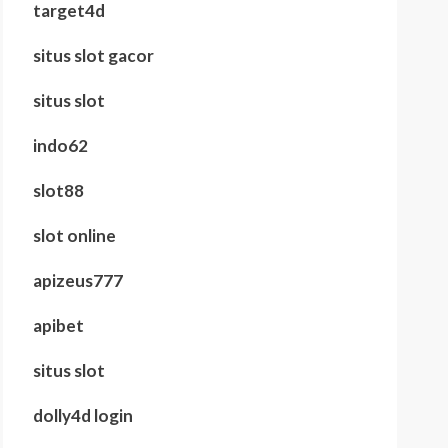
target4d
situs slot gacor
situs slot
indo62
slot88
slot online
apizeus777
apibet
situs slot
dolly4d login