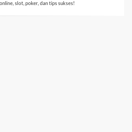
nline, slot, poker, dan tips sukses!