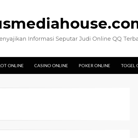
usmediahouse.co
nyajikan Informasi Seputar Judi Online QQ Terb
LOT ONLINE
CASINO ONLINE
POKER ONLINE
TOGEL 