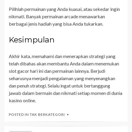
Pilihlah permainan yang Anda kuasai, atau sekedar ingin
nikmati. Banyak permainan arcade menawarkan
berbagai jenis hadiah yang bisa Anda tukarkan.
Kesimpulan
Akhir kata, memahami dan menerapkan strategi yang
telah dibahas akan membantu Anda dalam menemukan
slot gacor hari ini dan permainan lainnya. Berjudi
seharusnya menjadi pengalaman yang menyenangkan
dan penuh strategi. Selalu ingat untuk bertanggung
jawab dalam bermain dan nikmati setiap momen di dunia
kasino online.
POSTED IN
TAK BERKATEGORI