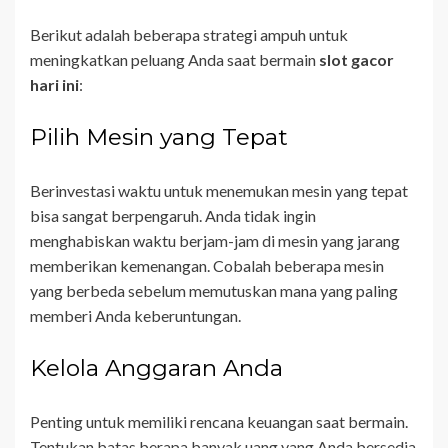
Berikut adalah beberapa strategi ampuh untuk
meningkatkan peluang Anda saat bermain
slot gacor
hari ini
:
Pilih Mesin yang Tepat
Berinvestasi waktu untuk menemukan mesin yang tepat
bisa sangat berpengaruh. Anda tidak ingin
menghabiskan waktu berjam-jam di mesin yang jarang
memberikan kemenangan. Cobalah beberapa mesin
yang berbeda sebelum memutuskan mana yang paling
memberi Anda keberuntungan.
Kelola Anggaran Anda
Penting untuk memiliki rencana keuangan saat bermain.
Tentukan batas berapa banyak uang yang Anda bersedia