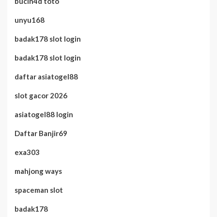
bucin4d toto
unyu168
badak178 slot login
badak178 slot login
daftar asiatogel88
slot gacor 2026
asiatogel88 login
Daftar Banjir69
exa303
mahjong ways
spaceman slot
badak178