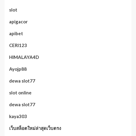
slot
apigacor
apibet
CERI123
HIMALAYA4D
Ayojp88
dewa slot77
slot online
dewa slot77
kaya303
เว็บสล็อตใหม่ล่าสุดเว็บตรง