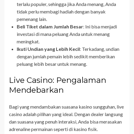
terlalu populer, sehingga jika Anda menang, Anda
tidak perlu membagi hadiah dengan banyak
pemenang lain.
Beli Tiket dalam Jumlah Besar
: Ini bisa menjadi
investasi di mana peluang Anda untuk menang
meningkat.
Ikuti Undian yang Lebih Kecil
: Terkadang, undian
dengan jumlah pemain lebih sedikit memberikan
peluang lebih besar untuk menang.
Live Casino: Pengalaman
Mendebarkan
Bagi yang mendambakan suasana kasino sungguhan, live
casino adalah pilihan yang ideal. Dengan dealer langsung
dan suasana yang penuh interaksi, Anda bisa merasakan
adrenaline permainan seperti di kasino fisik.