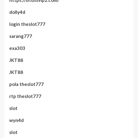
https://situssvip2.com/
dolly4d
login theslot777
sarang777
exa303
JKT88
JKT88
pola theslot777
rtp theslot777
slot
wyn4d
slot