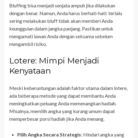
Bluffing bisa menjadi senjata ampuh jika dilakukan
dengan benar. Namun, Anda harus berhati-hati: terlalu
sering melakukan bluff tidak akan memberi Anda
keunggulan dalam jangka panjang. Pastikan untuk
mengamati lawan Anda dengan seksama sebelum
mengambil risiko.
Lotere: Mimpi Menjadi
Kenyataan
Meski keberuntungan adalah faktor utama dalam lotere,
ada beberapa metode yang dapat membantu Anda
meningkatkan peluang Anda memenangkan hadiah.
Misalnya, memilih angka yang kurang umum dapat
memperbesar porsi hadiah jika Anda menang.
Pilih Angka Secara Strategis
: Hindari angka yang