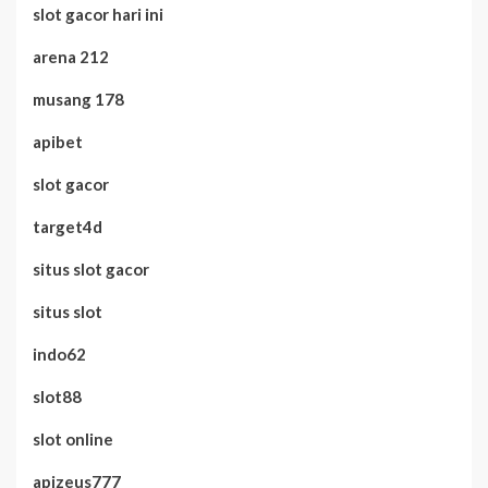
slot gacor hari ini
arena 212
musang 178
apibet
slot gacor
target4d
situs slot gacor
situs slot
indo62
slot88
slot online
apizeus777