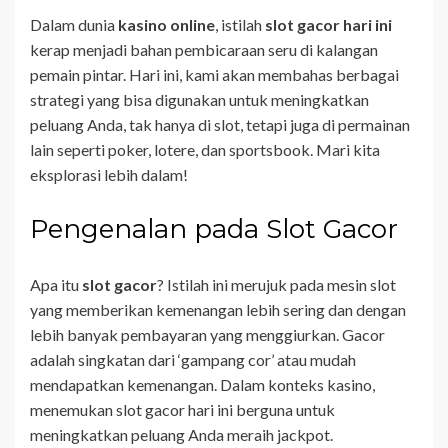
Dalam dunia
kasino online
, istilah
slot gacor hari ini
kerap menjadi bahan pembicaraan seru di kalangan
pemain pintar. Hari ini, kami akan membahas berbagai
strategi yang bisa digunakan untuk meningkatkan
peluang Anda, tak hanya di slot, tetapi juga di permainan
lain seperti poker, lotere, dan sportsbook. Mari kita
eksplorasi lebih dalam!
Pengenalan pada Slot Gacor
Apa itu
slot gacor
? Istilah ini merujuk pada mesin slot
yang memberikan kemenangan lebih sering dan dengan
lebih banyak pembayaran yang menggiurkan. Gacor
adalah singkatan dari ‘gampang cor’ atau mudah
mendapatkan kemenangan. Dalam konteks kasino,
menemukan slot gacor hari ini berguna untuk
meningkatkan peluang Anda meraih jackpot.