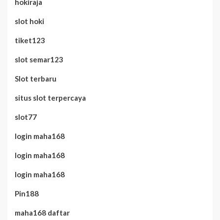
hokiraja
slot hoki
tiket123
slot semar123
Slot terbaru
situs slot terpercaya
slot77
login maha168
login maha168
login maha168
Pin188
maha168 daftar