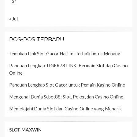
31
« Jul
POS-POS TERBARU
Temukan Link Slot Gacor Hari Ini Terbaik untuk Menang
Panduan Lengkap TIGER78 LINK: Bermain Slot dan Casino
Online
Panduan Lengkap Slot Gacor untuk Pemain Kasino Online
Mengenal Dunia Scbet88: Slot, Poker, dan Casino Online
Menjelajahi Dunia Slot dan Casino Online yang Menarik
SLOT MAXWIN