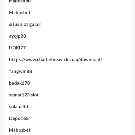
mabosbola
Mabosbet
situs slot gacor
ayojp88
HOKI77
https://www.charliebeswick.com/download/
fangwin88
badak178
semar123 slot
solana4d
Depo168
Mabosbet