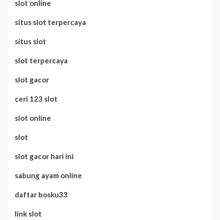
slot online
situs slot terpercaya
situs slot
slot terpercaya
slot gacor
ceri 123 slot
slot online
slot
slot gacor hari ini
sabung ayam online
daftar bosku33
link slot