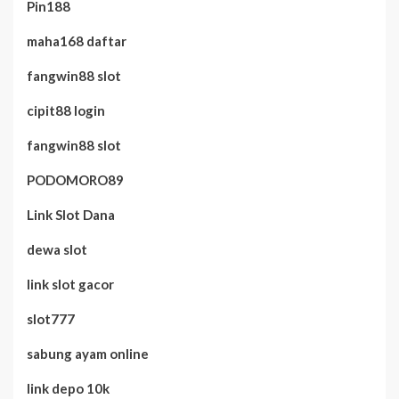
Pin188
maha168 daftar
fangwin88 slot
cipit88 login
fangwin88 slot
PODOMORO89
Link Slot Dana
dewa slot
link slot gacor
slot777
sabung ayam online
link depo 10k