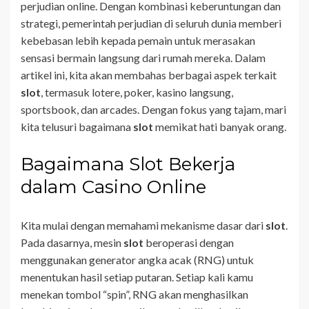
perjudian online. Dengan kombinasi keberuntungan dan
strategi, pemerintah perjudian di seluruh dunia memberi
kebebasan lebih kepada pemain untuk merasakan
sensasi bermain langsung dari rumah mereka. Dalam
artikel ini, kita akan membahas berbagai aspek terkait
slot
, termasuk lotere, poker, kasino langsung,
sportsbook, dan arcades. Dengan fokus yang tajam, mari
kita telusuri bagaimana
slot
memikat hati banyak orang.
Bagaimana Slot Bekerja
dalam Casino Online
Kita mulai dengan memahami mekanisme dasar dari
slot
.
Pada dasarnya, mesin
slot
beroperasi dengan
menggunakan generator angka acak (RNG) untuk
menentukan hasil setiap putaran. Setiap kali kamu
menekan tombol “spin”, RNG akan menghasilkan