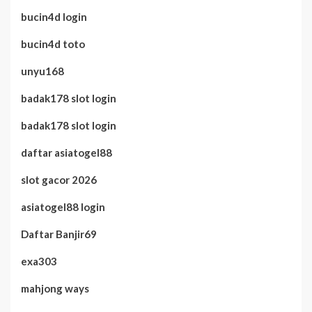
bucin4d login
bucin4d toto
unyu168
badak178 slot login
badak178 slot login
daftar asiatogel88
slot gacor 2026
asiatogel88 login
Daftar Banjir69
exa303
mahjong ways