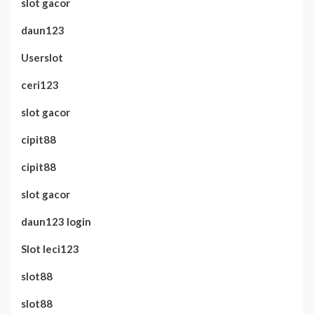
slot gacor
daun123
Userslot
ceri123
slot gacor
cipit88
cipit88
slot gacor
daun123 login
Slot leci123
slot88
slot88