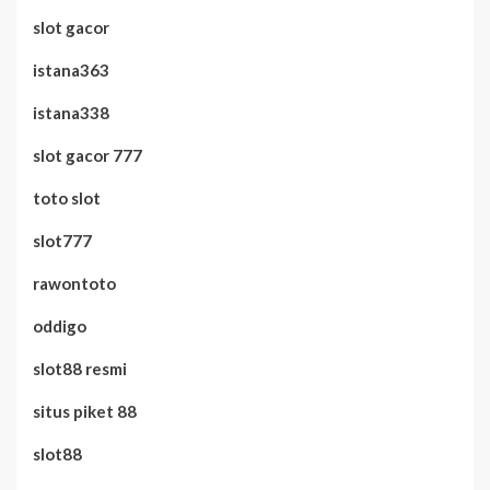
slot gacor
istana363
istana338
slot gacor 777
toto slot
slot777
rawontoto
oddigo
slot88 resmi
situs piket 88
slot88