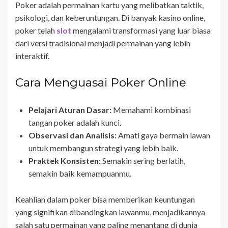
Poker adalah permainan kartu yang melibatkan taktik,
psikologi, dan keberuntungan. Di banyak kasino online,
poker telah
slot
mengalami transformasi yang luar biasa
dari versi tradisional menjadi permainan yang lebih
interaktif.
Cara Menguasai Poker Online
Pelajari Aturan Dasar:
Memahami kombinasi
tangan poker adalah kunci.
Observasi dan Analisis:
Amati gaya bermain lawan
untuk membangun strategi yang lebih baik.
Praktek Konsisten:
Semakin sering berlatih,
semakin baik kemampuanmu.
Keahlian dalam poker bisa memberikan keuntungan
yang signifikan dibandingkan lawanmu, menjadikannya
salah satu permainan yang paling menantang di dunia