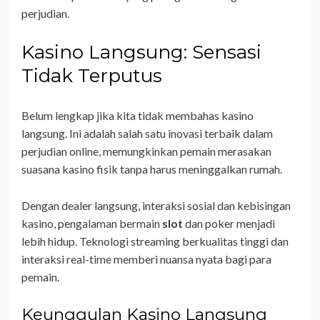
perjudian.
Kasino Langsung: Sensasi
Tidak Terputus
Belum lengkap jika kita tidak membahas kasino
langsung. Ini adalah salah satu inovasi terbaik dalam
perjudian online, memungkinkan pemain merasakan
suasana kasino fisik tanpa harus meninggalkan rumah.
Dengan dealer langsung, interaksi sosial dan kebisingan
kasino, pengalaman bermain
slot
dan poker menjadi
lebih hidup. Teknologi streaming berkualitas tinggi dan
interaksi real-time memberi nuansa nyata bagi para
pemain.
Keunggulan Kasino Langsung