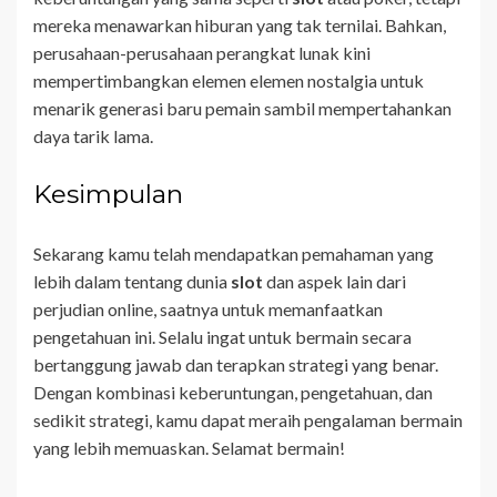
mereka menawarkan hiburan yang tak ternilai. Bahkan,
perusahaan-perusahaan perangkat lunak kini
mempertimbangkan elemen elemen nostalgia untuk
menarik generasi baru pemain sambil mempertahankan
daya tarik lama.
Kesimpulan
Sekarang kamu telah mendapatkan pemahaman yang
lebih dalam tentang dunia
slot
dan aspek lain dari
perjudian online, saatnya untuk memanfaatkan
pengetahuan ini. Selalu ingat untuk bermain secara
bertanggung jawab dan terapkan strategi yang benar.
Dengan kombinasi keberuntungan, pengetahuan, dan
sedikit strategi, kamu dapat meraih pengalaman bermain
yang lebih memuaskan. Selamat bermain!