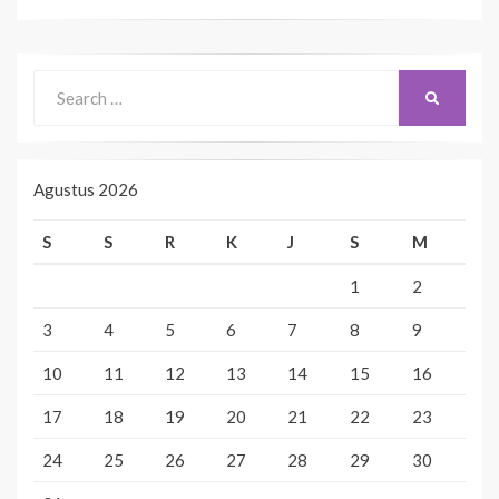
Search
SEARCH
for:
Agustus 2026
S
S
R
K
J
S
M
1
2
3
4
5
6
7
8
9
10
11
12
13
14
15
16
17
18
19
20
21
22
23
24
25
26
27
28
29
30