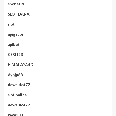
sbobet88
SLOT DANA
slot
apigacor
apibet
CERI123
HIMALAYA4D
Ayojp88
dewa slot77
slot online
dewa slot77
kaya303