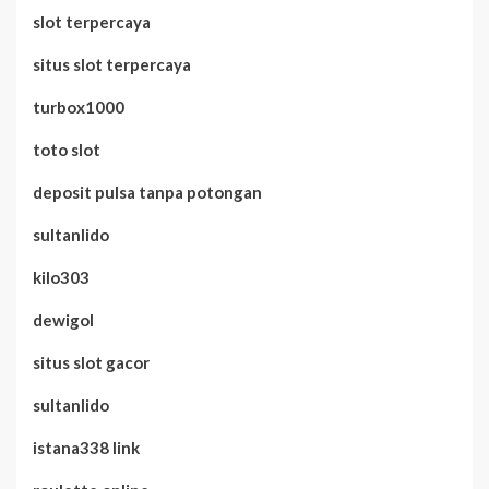
slot terpercaya
situs slot terpercaya
turbox1000
toto slot
deposit pulsa tanpa potongan
sultanlido
kilo303
dewigol
situs slot gacor
sultanlido
istana338 link