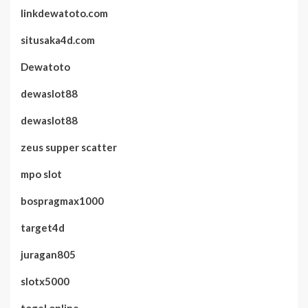
linkdewatoto.com
situsaka4d.com
Dewatoto
dewaslot88
dewaslot88
zeus supper scatter
mpo slot
bospragmax1000
target4d
juragan805
slotx5000