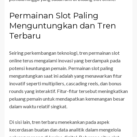
Permainan Slot Paling
Menguntungkan dan Tren
Terbaru
Seiring perkembangan teknologi, tren permainan slot
online terus mengalami inovasi yang berdampak pada
potensi keuntungan pemain. Permainan slot paling
menguntungkan saat ini adalah yang menawarkan fitur
inovatif seperti multipliers, cascading reels, dan bonus
rounds yang interaktif. Fitur-fitur tersebut meningkatkan
peluang pemain untuk mendapatkan kemenangan besar
dalam waktu relatif singkat.
Di sisi lain, tren terbaru menekankan pada aspek
kecerdasan buatan dan data analitik dalam mengelola