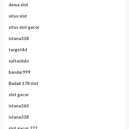
dewa slot
situs slot
situs slot gacor
istana338
target4d
sultanlido
bandar999
Badak 178 slot
slot gacor
istana363
istana338
slot gacor 777