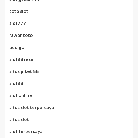
toto slot
slot777
rawontoto
oddigo
slot88 resmi
situs piket 88
slot88
slot online
situs slot terpercaya
situs slot
slot terpercaya