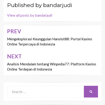
Published by
bandarjudi
View all posts by bandarjudi
PREV
Navigasi
pos
Mengeksplorasi Keunggulan Hanslot88: Portal Kasino
Online Terpercaya di Indonesia
NEXT
Analisis Mendalam tentang Winpedia77: Platform Kasino
Online Terdepan di Indonesia
Search
SEARCH
for: