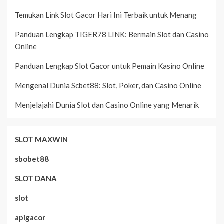
Temukan Link Slot Gacor Hari Ini Terbaik untuk Menang
Panduan Lengkap TIGER78 LINK: Bermain Slot dan Casino
Online
Panduan Lengkap Slot Gacor untuk Pemain Kasino Online
Mengenal Dunia Scbet88: Slot, Poker, dan Casino Online
Menjelajahi Dunia Slot dan Casino Online yang Menarik
SLOT MAXWIN
sbobet88
SLOT DANA
slot
apigacor