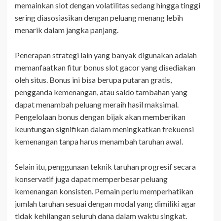
memainkan slot dengan volatilitas sedang hingga tinggi
sering diasosiasikan dengan peluang menang lebih
menarik dalam jangka panjang.
Penerapan strategi lain yang banyak digunakan adalah
memanfaatkan fitur bonus slot gacor yang disediakan
oleh situs. Bonus ini bisa berupa putaran gratis,
pengganda kemenangan, atau saldo tambahan yang
dapat menambah peluang meraih hasil maksimal.
Pengelolaan bonus dengan bijak akan memberikan
keuntungan signifikan dalam meningkatkan frekuensi
kemenangan tanpa harus menambah taruhan awal.
Selain itu, penggunaan teknik taruhan progresif secara
konservatif juga dapat memperbesar peluang
kemenangan konsisten. Pemain perlu memperhatikan
jumlah taruhan sesuai dengan modal yang dimiliki agar
tidak kehilangan seluruh dana dalam waktu singkat.