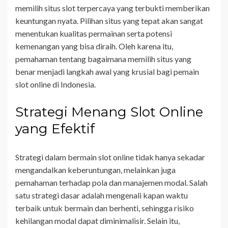
memilih situs slot terpercaya yang terbukti memberikan
keuntungan nyata. Pilihan situs yang tepat akan sangat
menentukan kualitas permainan serta potensi
kemenangan yang bisa diraih. Oleh karena itu,
pemahaman tentang bagaimana memilih situs yang
benar menjadi langkah awal yang krusial bagi pemain
slot online di Indonesia.
Strategi Menang Slot Online
yang Efektif
Strategi dalam bermain slot online tidak hanya sekadar
mengandalkan keberuntungan, melainkan juga
pemahaman terhadap pola dan manajemen modal. Salah
satu strategi dasar adalah mengenali kapan waktu
terbaik untuk bermain dan berhenti, sehingga risiko
kehilangan modal dapat diminimalisir. Selain itu,