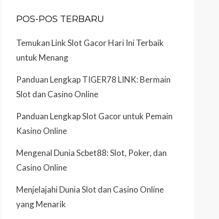
POS-POS TERBARU
Temukan Link Slot Gacor Hari Ini Terbaik
untuk Menang
Panduan Lengkap TIGER78 LINK: Bermain
Slot dan Casino Online
Panduan Lengkap Slot Gacor untuk Pemain
Kasino Online
Mengenal Dunia Scbet88: Slot, Poker, dan
Casino Online
Menjelajahi Dunia Slot dan Casino Online
yang Menarik