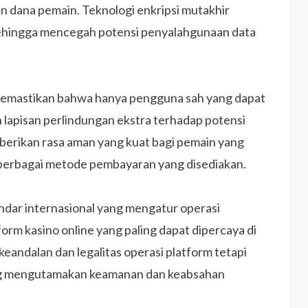
 dana pemain. Teknologi enkripsi mutakhir
 sehingga mencegah potensi penyalahgunaan data
k memastikan bahwa hanya pengguna sah yang dapat
apisan perlindungan ekstra terhadap potensi
mberikan rasa aman yang kuat bagi pemain yang
 berbagai metode pembayaran yang disediakan.
andar internasional yang mengatur operasi
form kasino online yang paling dapat dipercaya di
eandalan dan legalitas operasi platform tetapi
ng mengutamakan keamanan dan keabsahan