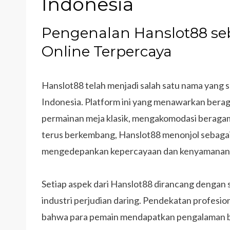
Indonesia
Pengenalan Hanslot88 se
Online Terpercaya
Hanslot88 telah menjadi salah satu nama yang s
Indonesia. Platform ini yang menawarkan beraga
permainan meja klasik, mengakomodasi beragam
terus berkembang, Hanslot88 menonjol sebagai 
mengedepankan kepercayaan dan kenyamanan
Setiap aspek dari Hanslot88 dirancang dengan
industri perjudian daring. Pendekatan profesi
bahwa para pemain mendapatkan pengalaman berm