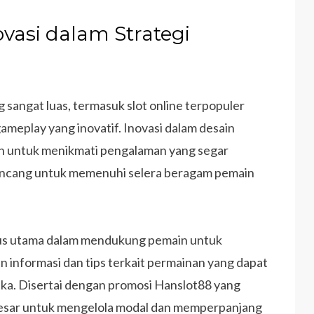
vasi dalam Strategi
angat luas, termasuk slot online terpopuler
meplay yang inovatif. Inovasi dalam desain
 untuk menikmati pengalaman yang segar
rancang untuk memenuhi selera beragam pemain
okus utama dalam mendukung pemain untuk
n informasi dan tips terkait permainan yang dapat
a. Disertai dengan promosi Hanslot88 yang
 besar untuk mengelola modal dan memperpanjang