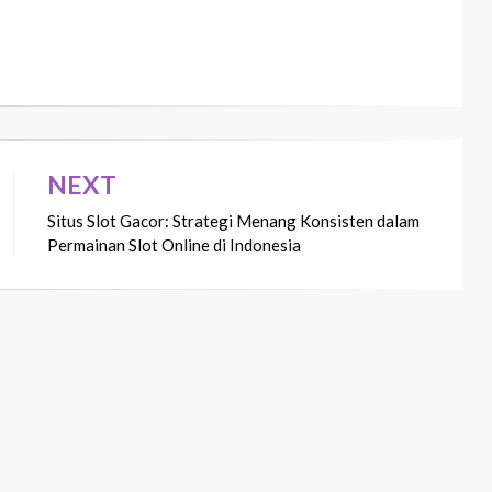
NEXT
Situs Slot Gacor: Strategi Menang Konsisten dalam
Permainan Slot Online di Indonesia