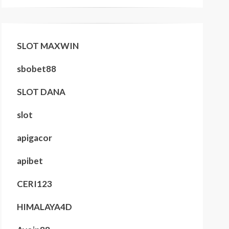
SLOT MAXWIN
sbobet88
SLOT DANA
slot
apigacor
apibet
CERI123
HIMALAYA4D