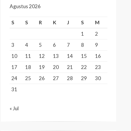
Agustus 2026
S
S
R
K
J
S
M
1
2
3
4
5
6
7
8
9
10
11
12
13
14
15
16
17
18
19
20
21
22
23
24
25
26
27
28
29
30
31
« Jul