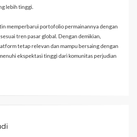
 lebih tinggi.
utin memperbarui portofolio permainannya dengan
sesuai tren pasar global. Dengan demikian,
 platform tetap relevan dan mampu bersaing dengan
emenuhi ekspektasi tinggi dari komunitas perjudian
udi