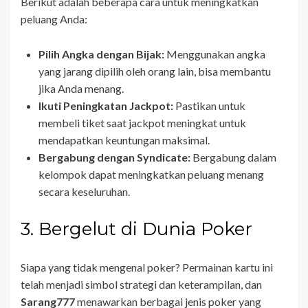
Berikut adalah beberapa cara untuk meningkatkan
peluang Anda:
Pilih Angka dengan Bijak:
Menggunakan angka
yang jarang dipilih oleh orang lain, bisa membantu
jika Anda menang.
Ikuti Peningkatan Jackpot:
Pastikan untuk
membeli tiket saat jackpot meningkat untuk
mendapatkan keuntungan maksimal.
Bergabung dengan Syndicate:
Bergabung dalam
kelompok dapat meningkatkan peluang menang
secara keseluruhan.
3. Bergelut di Dunia Poker
Siapa yang tidak mengenal poker? Permainan kartu ini
telah menjadi simbol strategi dan keterampilan, dan
Sarang777
menawarkan berbagai jenis poker yang