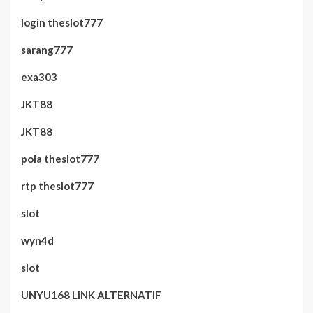
login theslot777
sarang777
exa303
JKT88
JKT88
pola theslot777
rtp theslot777
slot
wyn4d
slot
UNYU168 LINK ALTERNATIF