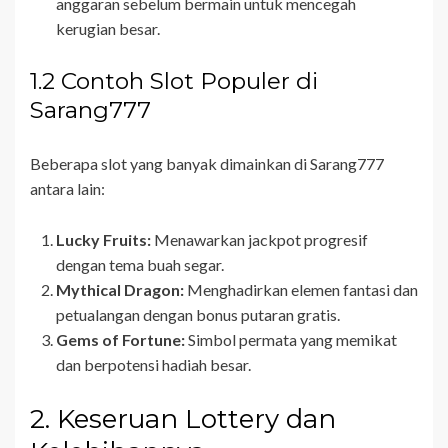
anggaran sebelum bermain untuk mencegah
kerugian besar.
1.2 Contoh Slot Populer di
Sarang777
Beberapa slot yang banyak dimainkan di Sarang777
antara lain:
Lucky Fruits:
Menawarkan jackpot progresif
dengan tema buah segar.
Mythical Dragon:
Menghadirkan elemen fantasi dan
petualangan dengan bonus putaran gratis.
Gems of Fortune:
Simbol permata yang memikat
dan berpotensi hadiah besar.
2. Keseruan Lottery dan