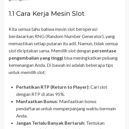
1.1 Cara Kerja Mesin Slot
Kita semua tahu bahwa mesin slot beroperasi
berdasarkan RNG (Random Number Generator), yang
memastikan setiap putaran itu adil. Namun, tidak semua
slot diciptakan sama. Memilih slot dengan
persentase
pengembalian yang tinggi
bisa meningkatkan peluang
kemenangan Anda. Di bawah ini adalah beberapa tips
untuk memilih slot:
Perhatikan RTP (Return to Player):
Cari slot
dengan RTP di atas 95%.
Manfaatkan Bonus:
Manfaatkan bonus
pendaftaran untuk memperpanjang waktu bermain
Anda.
Jangan Terlalu Banyak Bertaruh:
Tentukan