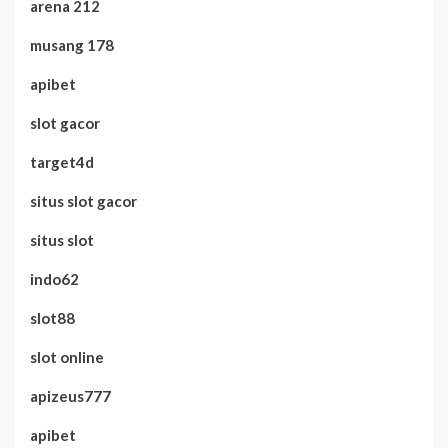
arena 212
musang 178
apibet
slot gacor
target4d
situs slot gacor
situs slot
indo62
slot88
slot online
apizeus777
apibet