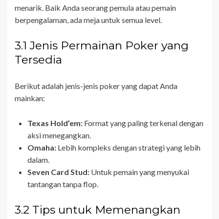
menarik. Baik Anda seorang pemula atau pemain
berpengalaman, ada meja untuk semua level.
3.1 Jenis Permainan Poker yang
Tersedia
Berikut adalah jenis-jenis poker yang dapat Anda
mainkan:
Texas Hold’em:
Format yang paling terkenal dengan
aksi menegangkan.
Omaha:
Lebih kompleks dengan strategi yang lebih
dalam.
Seven Card Stud:
Untuk pemain yang menyukai
tantangan tanpa flop.
3.2 Tips untuk Memenangkan