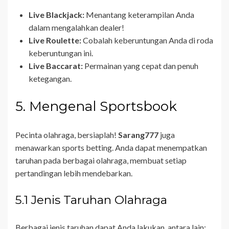
Live Blackjack:
Menantang keterampilan Anda
dalam mengalahkan dealer!
Live Roulette:
Cobalah keberuntungan Anda di roda
keberuntungan ini.
Live Baccarat:
Permainan yang cepat dan penuh
ketegangan.
5. Mengenal Sportsbook
Pecinta olahraga, bersiaplah!
Sarang777
juga
menawarkan sports betting. Anda dapat menempatkan
taruhan pada berbagai olahraga, membuat setiap
pertandingan lebih mendebarkan.
5.1 Jenis Taruhan Olahraga
Berbagai jenis taruhan dapat Anda lakukan, antara lain: