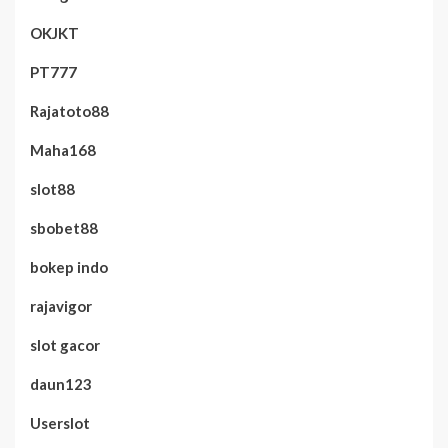
OKJKT
PT777
Rajatoto88
Maha168
slot88
sbobet88
bokep indo
rajavigor
slot gacor
daun123
Userslot