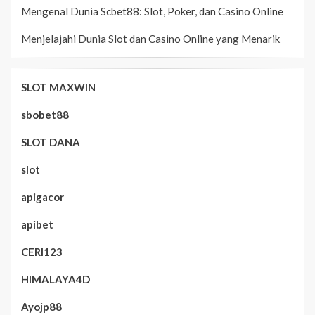
Mengenal Dunia Scbet88: Slot, Poker, dan Casino Online
Menjelajahi Dunia Slot dan Casino Online yang Menarik
SLOT MAXWIN
sbobet88
SLOT DANA
slot
apigacor
apibet
CERI123
HIMALAYA4D
Ayojp88