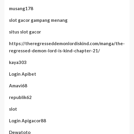
musang178
slot gacor gampang menang
situs slot gacor
https://theregresseddemonlordiskind.com/manga/the-
regressed-demon-lord-is-kind-chapter-21/
kaya303
Login Apibet
Amavi68
republik62
slot
Login Apigacor88
Dewatoto