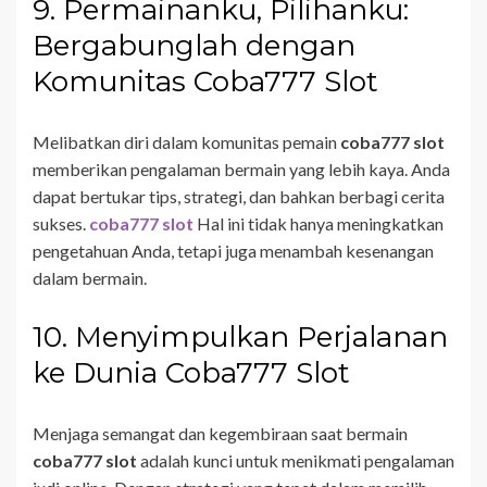
9. Permainanku, Pilihanku:
Bergabunglah dengan
Komunitas Coba777 Slot
Melibatkan diri dalam komunitas pemain
coba777 slot
memberikan pengalaman bermain yang lebih kaya. Anda
dapat bertukar tips, strategi, dan bahkan berbagi cerita
sukses.
coba777 slot
Hal ini tidak hanya meningkatkan
pengetahuan Anda, tetapi juga menambah kesenangan
dalam bermain.
10. Menyimpulkan Perjalanan
ke Dunia Coba777 Slot
Menjaga semangat dan kegembiraan saat bermain
coba777 slot
adalah kunci untuk menikmati pengalaman