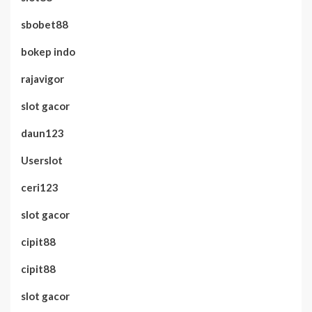
sbobet88
bokep indo
rajavigor
slot gacor
daun123
Userslot
ceri123
slot gacor
cipit88
cipit88
slot gacor