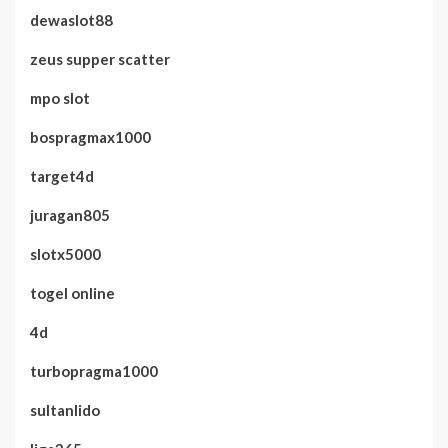
dewaslot88
zeus supper scatter
mpo slot
bospragmax1000
target4d
juragan805
slotx5000
togel online
4d
turbopragma1000
sultanlido