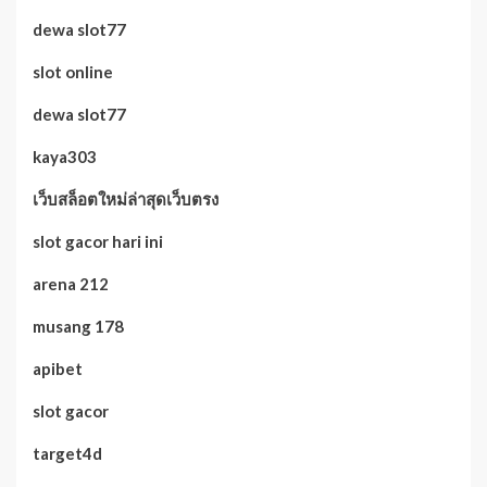
dewa slot77
slot online
dewa slot77
kaya303
เว็บสล็อตใหม่ล่าสุดเว็บตรง
slot gacor hari ini
arena 212
musang 178
apibet
slot gacor
target4d