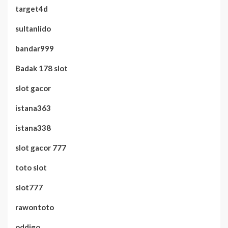
target4d
sultanlido
bandar999
Badak 178 slot
slot gacor
istana363
istana338
slot gacor 777
toto slot
slot777
rawontoto
oddigo