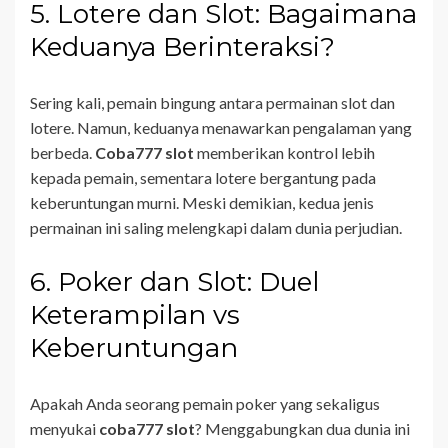
5. Lotere dan Slot: Bagaimana
Keduanya Berinteraksi?
Sering kali, pemain bingung antara permainan slot dan
lotere. Namun, keduanya menawarkan pengalaman yang
berbeda.
Coba777 slot
memberikan kontrol lebih
kepada pemain, sementara lotere bergantung pada
keberuntungan murni. Meski demikian, kedua jenis
permainan ini saling melengkapi dalam dunia perjudian.
6. Poker dan Slot: Duel
Keterampilan vs
Keberuntungan
Apakah Anda seorang pemain poker yang sekaligus
menyukai
coba777 slot
? Menggabungkan dua dunia ini