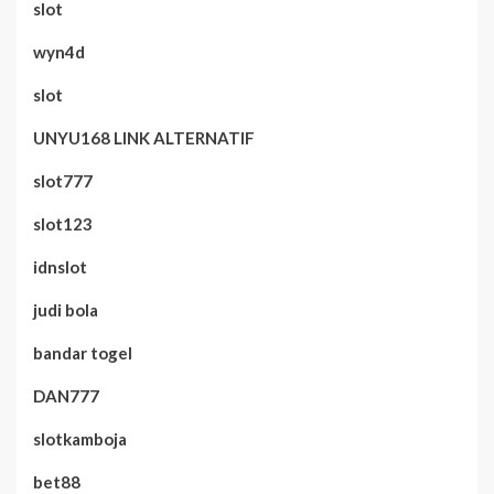
slot
wyn4d
slot
UNYU168 LINK ALTERNATIF
slot777
slot123
idnslot
judi bola
bandar togel
DAN777
slotkamboja
bet88