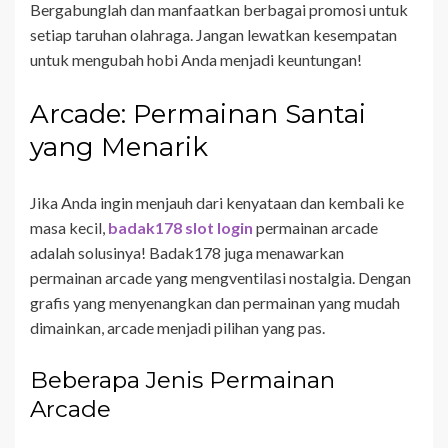
Bergabunglah dan manfaatkan berbagai promosi untuk
setiap taruhan olahraga. Jangan lewatkan kesempatan
untuk mengubah hobi Anda menjadi keuntungan!
Arcade: Permainan Santai
yang Menarik
Jika Anda ingin menjauh dari kenyataan dan kembali ke
masa kecil,
badak178 slot login
permainan arcade
adalah solusinya! Badak178 juga menawarkan
permainan arcade yang mengventilasi nostalgia. Dengan
grafis yang menyenangkan dan permainan yang mudah
dimainkan, arcade menjadi pilihan yang pas.
Beberapa Jenis Permainan
Arcade