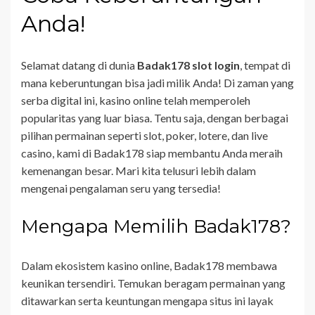
Anda!
Selamat datang di dunia
Badak178 slot login
, tempat di
mana keberuntungan bisa jadi milik Anda! Di zaman yang
serba digital ini, kasino online telah memperoleh
popularitas yang luar biasa. Tentu saja, dengan berbagai
pilihan permainan seperti slot, poker, lotere, dan live
casino, kami di Badak178 siap membantu Anda meraih
kemenangan besar. Mari kita telusuri lebih dalam
mengenai pengalaman seru yang tersedia!
Mengapa Memilih Badak178?
Dalam ekosistem kasino online, Badak178 membawa
keunikan tersendiri. Temukan beragam permainan yang
ditawarkan serta keuntungan mengapa situs ini layak