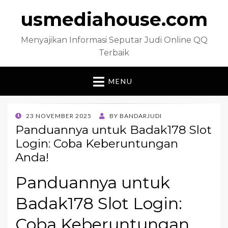
usmediahouse.com
Menyajikan Informasi Seputar Judi Online QQ
Terbaik
MENU
POSTED
23 NOVEMBER 2025
BY
BANDARJUDI
ON
Panduannya untuk Badak178 Slot
Login: Coba Keberuntungan
Anda!
Panduannya untuk
Badak178 Slot Login:
Coba Keberuntungan