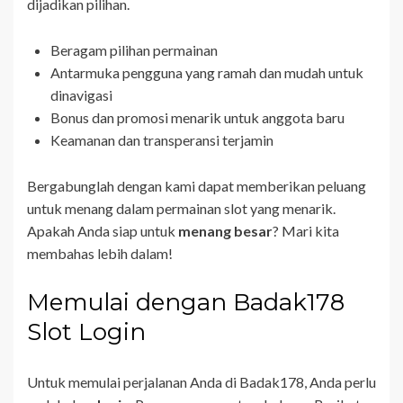
dijadikan pilihan.
Beragam pilihan permainan
Antarmuka pengguna yang ramah dan mudah untuk
dinavigasi
Bonus dan promosi menarik untuk anggota baru
Keamanan dan transperansi terjamin
Bergabunglah dengan kami dapat memberikan peluang
untuk menang dalam permainan slot yang menarik.
Apakah Anda siap untuk
menang besar
? Mari kita
membahas lebih dalam!
Memulai dengan Badak178
Slot Login
Untuk memulai perjalanan Anda di Badak178, Anda perlu