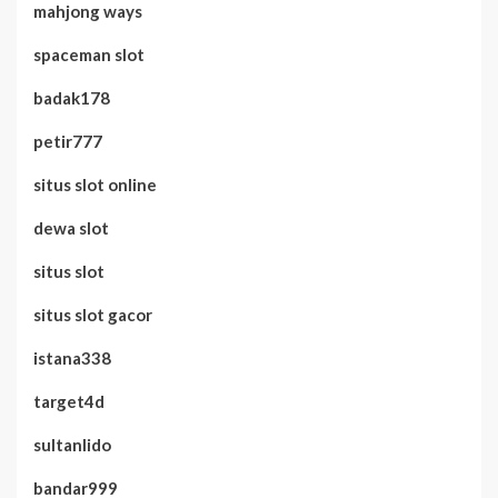
mahjong ways
spaceman slot
badak178
petir777
situs slot online
dewa slot
situs slot
situs slot gacor
istana338
target4d
sultanlido
bandar999