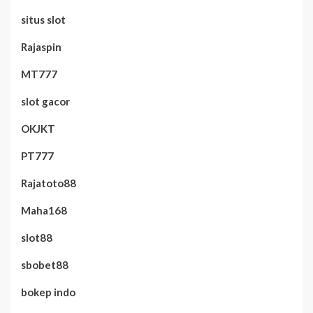
situs slot
Rajaspin
MT777
slot gacor
OKJKT
PT777
Rajatoto88
Maha168
slot88
sbobet88
bokep indo