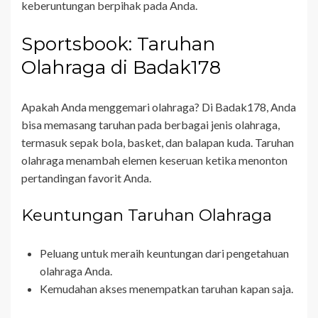
keberuntungan berpihak pada Anda.
Sportsbook: Taruhan
Olahraga di Badak178
Apakah Anda menggemari olahraga? Di Badak178, Anda
bisa memasang taruhan pada berbagai jenis olahraga,
termasuk sepak bola, basket, dan balapan kuda. Taruhan
olahraga menambah elemen keseruan ketika menonton
pertandingan favorit Anda.
Keuntungan Taruhan Olahraga
Peluang untuk meraih keuntungan dari pengetahuan
olahraga Anda.
Kemudahan akses menempatkan taruhan kapan saja.