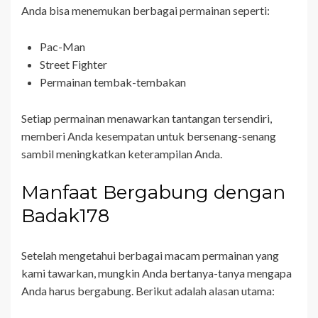
Anda bisa menemukan berbagai permainan seperti:
Pac-Man
Street Fighter
Permainan tembak-tembakan
Setiap permainan menawarkan tantangan tersendiri,
memberi Anda kesempatan untuk bersenang-senang
sambil meningkatkan keterampilan Anda.
Manfaat Bergabung dengan
Badak178
Setelah mengetahui berbagai macam permainan yang
kami tawarkan, mungkin Anda bertanya-tanya mengapa
Anda harus bergabung. Berikut adalah alasan utama: