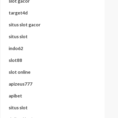
slot gacor
target4d
situs slot gacor
situs slot
indo62
slot88
slot online
apizeus777
apibet
situs slot