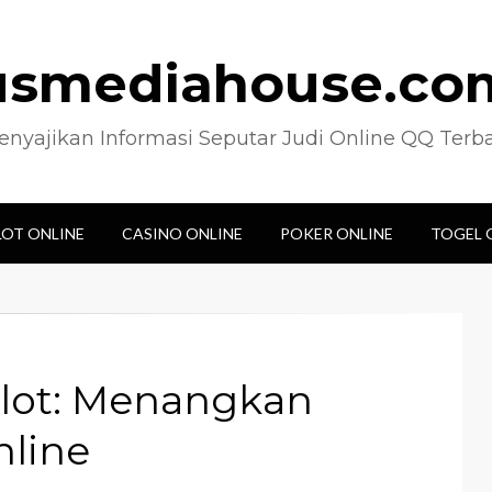
usmediahouse.co
nyajikan Informasi Seputar Judi Online QQ Terb
LOT ONLINE
CASINO ONLINE
POKER ONLINE
TOGEL 
lot: Menangkan
nline