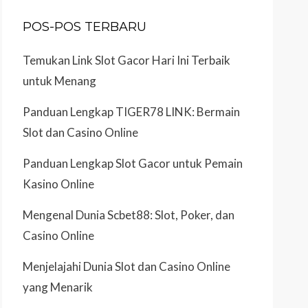
POS-POS TERBARU
Temukan Link Slot Gacor Hari Ini Terbaik
untuk Menang
Panduan Lengkap TIGER78 LINK: Bermain
Slot dan Casino Online
Panduan Lengkap Slot Gacor untuk Pemain
Kasino Online
Mengenal Dunia Scbet88: Slot, Poker, dan
Casino Online
Menjelajahi Dunia Slot dan Casino Online
yang Menarik