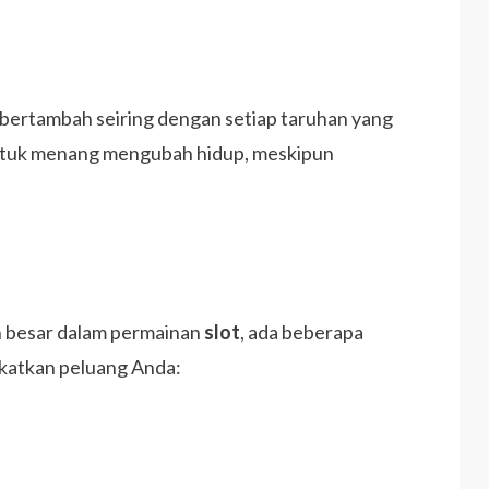
s bertambah seiring dengan setiap taruhan yang
untuk menang mengubah hidup, meskipun
 besar dalam permainan
slot
, ada beberapa
gkatkan peluang Anda: