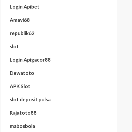
Login Apibet
Amavi68
republik62
slot
Login Apigacor88
Dewatoto
APK Slot
slot deposit pulsa
Rajatoto88
mabosbola