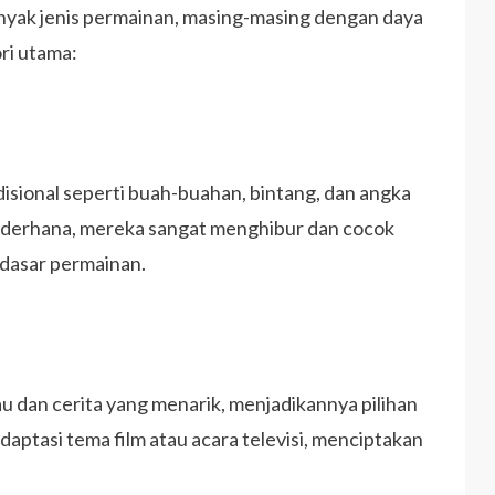
nyak jenis permainan, masing-masing dengan daya
ori utama:
adisional seperti buah-buahan, bintang, dan angka
ederhana, mereka sangat menghibur dan cocok
dasar permainan.
 dan cerita yang menarik, menjadikannya pilihan
aptasi tema film atau acara televisi, menciptakan