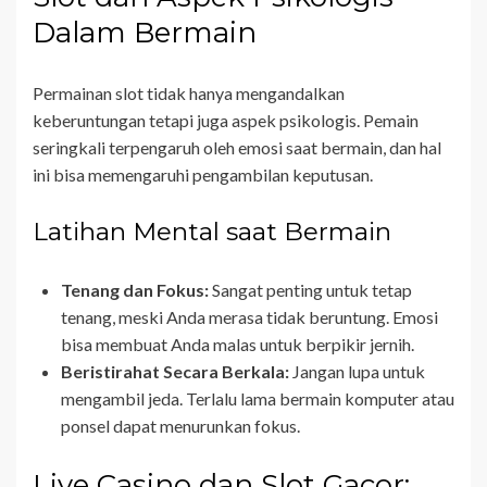
Dalam Bermain
Permainan slot tidak hanya mengandalkan
keberuntungan tetapi juga aspek psikologis. Pemain
seringkali terpengaruh oleh emosi saat bermain, dan hal
ini bisa memengaruhi pengambilan keputusan.
Latihan Mental saat Bermain
Tenang dan Fokus:
Sangat penting untuk tetap
tenang, meski Anda merasa tidak beruntung. Emosi
bisa membuat Anda malas untuk berpikir jernih.
Beristirahat Secara Berkala:
Jangan lupa untuk
mengambil jeda. Terlalu lama bermain komputer atau
ponsel dapat menurunkan fokus.
Live Casino dan Slot Gacor: