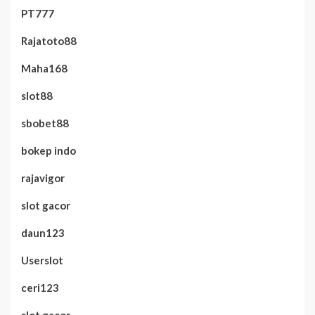
PT777
Rajatoto88
Maha168
slot88
sbobet88
bokep indo
rajavigor
slot gacor
daun123
Userslot
ceri123