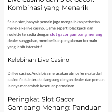
Kombinasi yang Menarik
Selain slot, banyak pemain juga mengalihkan perhatian
mereka ke live casino. Game seperti blackjack dan
roulette tersedia dengan
slot gacor gampang menang
dealer sungguhan, memberikan pengalaman bermain
yang lebih interaktif.
Kelebihan Live Casino
Di live casino, Anda bisa merasakan atmosfer nyata dari
casino fisik. Interaksi langsung dengan dealer dan pemain
lainnya menambah keseruan permainan.
Peringkat Slot Gacor
Gampang Menang: Panduan