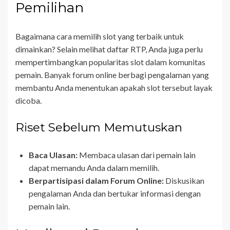
Pemilihan
Bagaimana cara memilih slot yang terbaik untuk
dimainkan? Selain melihat daftar RTP, Anda juga perlu
mempertimbangkan popularitas slot dalam komunitas
pemain. Banyak forum online berbagi pengalaman yang
membantu Anda menentukan apakah slot tersebut layak
dicoba.
Riset Sebelum Memutuskan
Baca Ulasan:
Membaca ulasan dari pemain lain
dapat memandu Anda dalam memilih.
Berpartisipasi dalam Forum Online:
Diskusikan
pengalaman Anda dan bertukar informasi dengan
pemain lain.