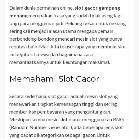
Dalam dunia permainan online,
slot gacor gampang
menang
merupakan frasa yang sudah tidak asing lagi
bagi para penggemar judi. Peluang besar untuk menang
seringkali menjadi alasan utama mengapa pemain
berbondong-bondong mencari mesin slot yang punya
reputasi baik. Mari kita telusuri apa yang membuat slot
ini begitu istimewa dan bagaimana cara
memanfaatkannya untuk keuntungan maksimal.
Memahami Slot Gacor
Secara sederhana, slot gacor adalah mesin slot yang
menawarkan tingkat kemenangan tinggi dan sering
memberikan pembayaran yang menguntungkan.
Meskipun semua mesin slot diatur menggunakan RNG
(Random Number Generator), ada beberapa jenis slot
yang dapat dikategorikan sebagai gacor. Untuk