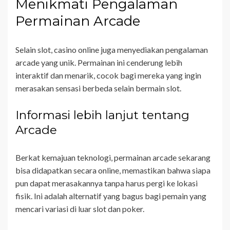
Menikmati Pengalaman
Permainan Arcade
Selain slot, casino online juga menyediakan pengalaman
arcade yang unik. Permainan ini cenderung lebih
interaktif dan menarik, cocok bagi mereka yang ingin
merasakan sensasi berbeda selain bermain slot.
Informasi lebih lanjut tentang
Arcade
Berkat kemajuan teknologi, permainan arcade sekarang
bisa didapatkan secara online, memastikan bahwa siapa
pun dapat merasakannya tanpa harus pergi ke lokasi
fisik. Ini adalah alternatif yang bagus bagi pemain yang
mencari variasi di luar slot dan poker.