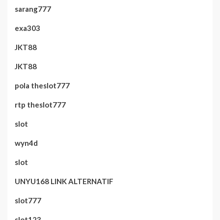
sarang777
exa303
JKT88
JKT88
pola theslot777
rtp theslot777
slot
wyn4d
slot
UNYU168 LINK ALTERNATIF
slot777
slot123