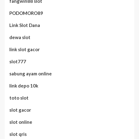
fangwin88 slot
PODOMORO89
Link Slot Dana
dewa slot
link slot gacor
slot777
sabung ayam online
link depo 10k
toto slot
slot gacor
slot online
slot qris