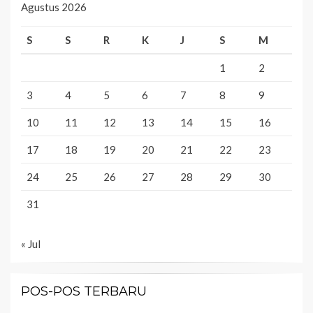
Agustus 2026
S
S
R
K
J
S
M
1
2
3
4
5
6
7
8
9
10
11
12
13
14
15
16
17
18
19
20
21
22
23
24
25
26
27
28
29
30
31
« Jul
POS-POS TERBARU