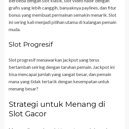
Berbeda dengan slot klasik, slot video hadir dengan
grafis yang lebih canggih, banyaknya paylines, dan fitur
bonus yang membuat permainan semakin menarik. Slot
ini sering kali menjadi pilihan utama di kalangan pemain
muda.
Slot Progresif
Slot progresif menawarkan jackpot yang terus
bertambah seiring dengan taruhan pemain. Jackpot ini
bisa mencapai jumlah yang sangat besar, dan pemain
mana yang tidak tertarik dengan kesempatan untuk
menang besar?
Strategi untuk Menang di
Slot Gacor