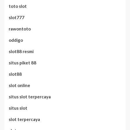
toto slot
slot777
rawontoto
oddigo
slot88 resmi
situs piket 88
slot88
slot online
situs slot terpercaya
situs slot
slot terpercaya