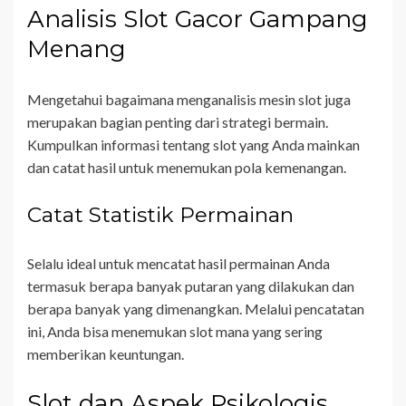
Analisis Slot Gacor Gampang
Menang
Mengetahui bagaimana menganalisis mesin slot juga
merupakan bagian penting dari strategi bermain.
Kumpulkan informasi tentang slot yang Anda mainkan
dan catat hasil untuk menemukan pola kemenangan.
Catat Statistik Permainan
Selalu ideal untuk mencatat hasil permainan Anda
termasuk berapa banyak putaran yang dilakukan dan
berapa banyak yang dimenangkan. Melalui pencatatan
ini, Anda bisa menemukan slot mana yang sering
memberikan keuntungan.
Slot dan Aspek Psikologis