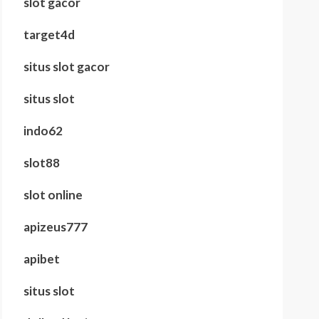
slot gacor
target4d
situs slot gacor
situs slot
indo62
slot88
slot online
apizeus777
apibet
situs slot