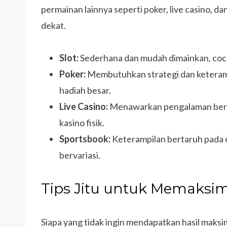
permainan lainnya seperti poker, live casino, da
dekat.
Slot:
Sederhana dan mudah dimainkan, coc
Poker:
Membutuhkan strategi dan keterampi
hadiah besar.
Live Casino:
Menawarkan pengalaman berma
kasino fisik.
Sportsbook:
Keterampilan bertaruh pada o
bervariasi.
Tips Jitu untuk Memaks
Siapa yang tidak ingin mendapatkan hasil maksi