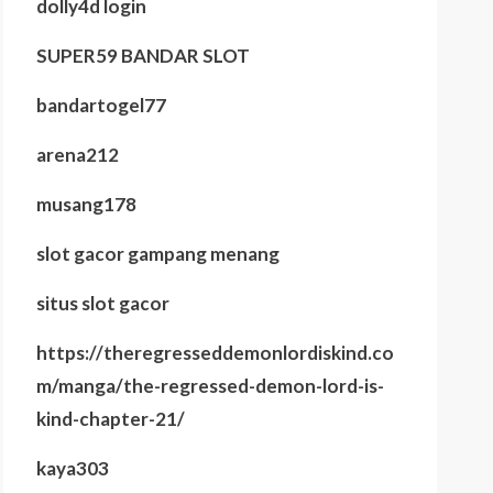
dolly4d login
SUPER59 BANDAR SLOT
bandartogel77
arena212
musang178
slot gacor gampang menang
situs slot gacor
https://theregresseddemonlordiskind.co
m/manga/the-regressed-demon-lord-is-
kind-chapter-21/
kaya303