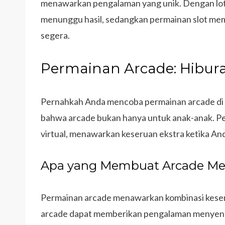
menawarkan pengalaman yang unik. Dengan lot
menunggu hasil, sedangkan permainan slot me
segera.
Permainan Arcade: Hibur
Pernahkah Anda mencoba permainan arcade di 
bahwa arcade bukan hanya untuk anak-anak. Per
virtual, menawarkan keseruan ekstra ketika And
Apa yang Membuat Arcade Me
Permainan arcade menawarkan kombinasi kesen
arcade dapat memberikan pengalaman menyena