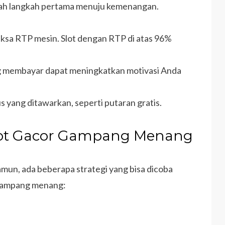
lah langkah pertama menuju kemenangan.
iksa RTP mesin. Slot dengan RTP di atas 96%
g membayar dapat meningkatkan motivasi Anda
 yang ditawarkan, seperti putaran gratis.
lot Gacor Gampang Menang
Namun, ada beberapa strategi yang bisa dicoba
r gampang menang: