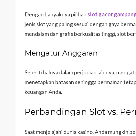
Dengan banyaknya pilihan
slot gacor gampan
jenis slot yang paling sesuai dengan gaya berma
mendalam dan grafis berkualitas tinggi, slot be
Mengatur Anggaran
Seperti halnya dalam perjudian lainnya, mengat
menetapkan batasan sehingga permainan tetap
keuangan Anda.
Perbandingan Slot vs. Pe
Saat menjelajahi dunia kasino, Anda mungkin b