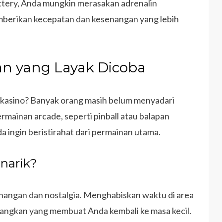
tery, Anda mungkin merasakan adrenalin
mberikan kecepatan dan kesenangan yang lebih
an yang Layak Dicoba
kasino? Banyak orang masih belum menyadari
mainan arcade, seperti pinball atau balapan
a ingin beristirahat dari permainan utama.
narik?
angan dan nostalgia. Menghabiskan waktu di area
ngkan yang membuat Anda kembali ke masa kecil.