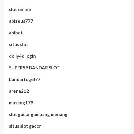
slot online
apizeus777
apibet
situs slot
dolly4d login
SUPER59 BANDAR SLOT
bandartogel77
arena212
musang178
slot gacor gampang menang
situs slot gacor