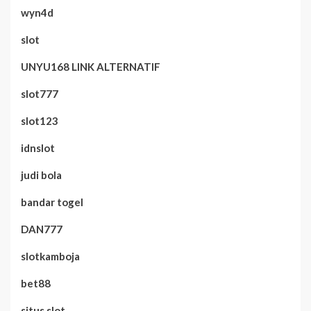
wyn4d
slot
UNYU168 LINK ALTERNATIF
slot777
slot123
idnslot
judi bola
bandar togel
DAN777
slotkamboja
bet88
situs slot