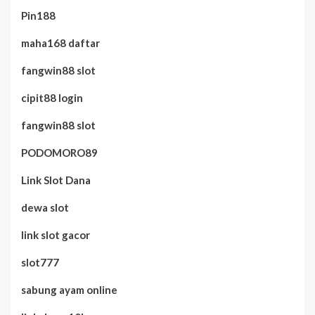
Pin188
maha168 daftar
fangwin88 slot
cipit88 login
fangwin88 slot
PODOMORO89
Link Slot Dana
dewa slot
link slot gacor
slot777
sabung ayam online