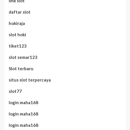
link slot
daftar slot
hokiraja
slot hoki
tiket123
slot semar123
Slot terbaru
situs slot terpercaya
slot77
login maha168
login maha168
login maha168