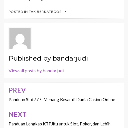
POSTED IN
TAK BERKATEGORI
Published by
bandarjudi
View all posts by bandarjudi
PREV
Navigasi
pos
Panduan Slot777: Menang Besar di Dunia Casino Online
NEXT
Panduan Lengkap KTPJitu untuk Slot, Poker, dan Lebih