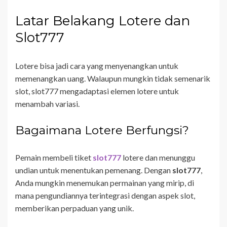
Latar Belakang Lotere dan
Slot777
Lotere bisa jadi cara yang menyenangkan untuk
memenangkan uang. Walaupun mungkin tidak semenarik
slot, slot777 mengadaptasi elemen lotere untuk
menambah variasi.
Bagaimana Lotere Berfungsi?
Pemain membeli tiket
slot777
lotere dan menunggu
undian untuk menentukan pemenang. Dengan
slot777
,
Anda mungkin menemukan permainan yang mirip, di
mana pengundiannya terintegrasi dengan aspek slot,
memberikan perpaduan yang unik.