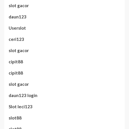
slot gacor
daun123
Userslot
ceri123
slot gacor
cipit88
cipit88
slot gacor
daun123 login
Slot leci123
slot88