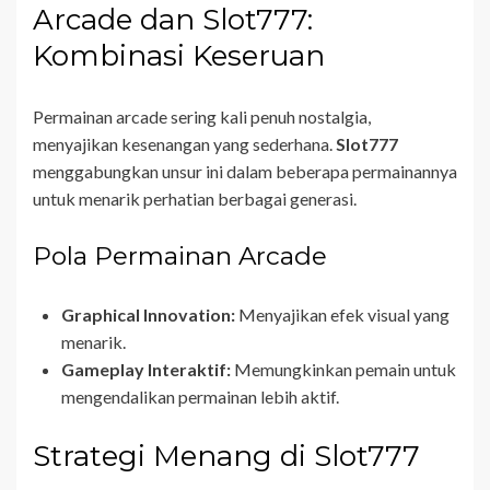
Arcade dan Slot777:
Kombinasi Keseruan
Permainan arcade sering kali penuh nostalgia,
menyajikan kesenangan yang sederhana.
Slot777
menggabungkan unsur ini dalam beberapa permainannya
untuk menarik perhatian berbagai generasi.
Pola Permainan Arcade
Graphical Innovation:
Menyajikan efek visual yang
menarik.
Gameplay Interaktif:
Memungkinkan pemain untuk
mengendalikan permainan lebih aktif.
Strategi Menang di Slot777