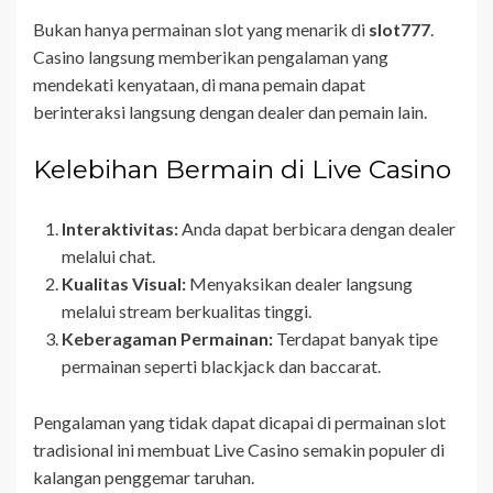
Bukan hanya permainan slot yang menarik di
slot777
.
Casino langsung memberikan pengalaman yang
mendekati kenyataan, di mana pemain dapat
berinteraksi langsung dengan dealer dan pemain lain.
Kelebihan Bermain di Live Casino
Interaktivitas:
Anda dapat berbicara dengan dealer
melalui chat.
Kualitas Visual:
Menyaksikan dealer langsung
melalui stream berkualitas tinggi.
Keberagaman Permainan:
Terdapat banyak tipe
permainan seperti blackjack dan baccarat.
Pengalaman yang tidak dapat dicapai di permainan slot
tradisional ini membuat Live Casino semakin populer di
kalangan penggemar taruhan.