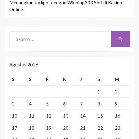
Menangkan Jackpot dengan Winning303 Slot di Kasino
Online
Search
SEARCH
for:
Agustus 2026
S
S
R
K
J
S
M
1
2
3
4
5
6
7
8
9
10
11
12
13
14
15
16
17
18
19
20
21
22
23