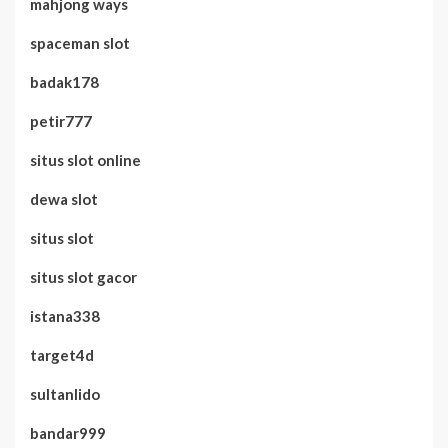
mahjong ways
spaceman slot
badak178
petir777
situs slot online
dewa slot
situs slot
situs slot gacor
istana338
target4d
sultanlido
bandar999