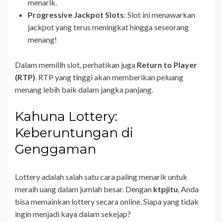
menarik.
Progressive Jackpot Slots
: Slot ini menawarkan
jackpot yang terus meningkat hingga seseorang
menang!
Dalam memilih slot, perhatikan juga
Return to Player
(RTP)
. RTP yang tinggi akan memberikan peluang
menang lebih baik dalam jangka panjang.
Kahuna Lottery:
Keberuntungan di
Genggaman
Lottery adalah salah satu cara paling menarik untuk
meraih uang dalam jumlah besar. Dengan
ktpjitu
, Anda
bisa memainkan lottery secara online. Siapa yang tidak
ingin menjadi kaya dalam sekejap?