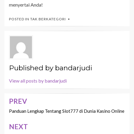
menyertai Anda!
POSTED IN
TAK BERKATEGORI
Published by
bandarjudi
View all posts by bandarjudi
PREV
Navigasi
pos
Panduan Lengkap Tentang Slot777 di Dunia Kasino Online
NEXT