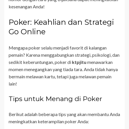
kesenangan Anda!
Poker: Keahlian dan Strategi
Go Online
Mengapa poker selalu menjadi favorit di kalangan
pemain? Karena menggabungkan strategi, psikologi, dan
sedikit keberuntungan, poker di
ktpjitu
menawarkan
momen menegangkan yang tiada tara. Anda tidak hanya
bermain melawan kartu, tetapi juga melawan pemain
lain!
Tips untuk Menang di Poker
Berikut adalah beberapa tips yang akan membantu Anda
meningkatkan keterampilan poker Anda: