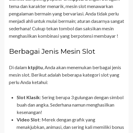
tema dan karakter menarik, mesin slot menawarkan
pengalaman bermain yang bervariasi. Anda tidak perlu
menjadi ahli untuk mulai bermain; aturan dasarnya sangat
sederhana! Cukup tekan tombol dan saksikan mesin
menghasilkan kombinasi yang berpotensi membayar !
Berbagai Jenis Mesin Slot
Di dalam
ktpjitu
, Anda akan menemukan berbagai jenis
mesin slot. Berikut adalah beberapa kategori slot yang
perlu Anda ketahui:
Slot Klasik
: Sering berupa 3 gulungan dengan simbol
buah dan angka. Sederhana namun menghasilkan
kesenangan!
Video Slot
: Merek dengan grafik yang
menakjubkan, animasi, dan sering kali memiliki bonus