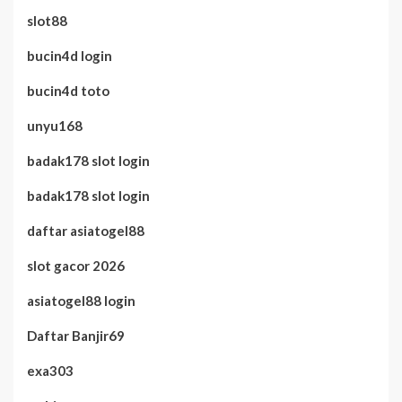
slot88
bucin4d login
bucin4d toto
unyu168
badak178 slot login
badak178 slot login
daftar asiatogel88
slot gacor 2026
asiatogel88 login
Daftar Banjir69
exa303