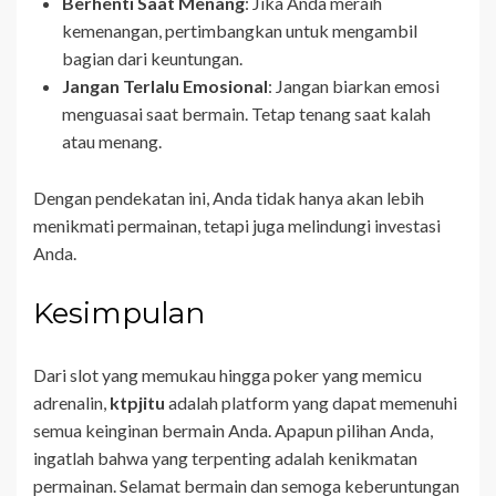
Berhenti Saat Menang
: Jika Anda meraih
kemenangan, pertimbangkan untuk mengambil
bagian dari keuntungan.
Jangan Terlalu Emosional
: Jangan biarkan emosi
menguasai saat bermain. Tetap tenang saat kalah
atau menang.
Dengan pendekatan ini, Anda tidak hanya akan lebih
menikmati permainan, tetapi juga melindungi investasi
Anda.
Kesimpulan
Dari slot yang memukau hingga poker yang memicu
adrenalin,
ktpjitu
adalah platform yang dapat memenuhi
semua keinginan bermain Anda. Apapun pilihan Anda,
ingatlah bahwa yang terpenting adalah kenikmatan
permainan. Selamat bermain dan semoga keberuntungan