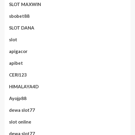
SLOT MAXWIN
sbobet88
SLOT DANA
slot
apigacor
apibet
CERI123
HIMALAYA4D
Ayojp88
dewa slot77
slot online
dewa slot77