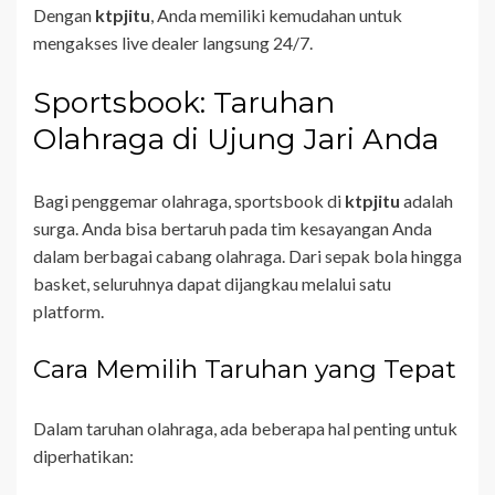
Dengan
ktpjitu
, Anda memiliki kemudahan untuk
mengakses live dealer langsung 24/7.
Sportsbook: Taruhan
Olahraga di Ujung Jari Anda
Bagi penggemar olahraga, sportsbook di
ktpjitu
adalah
surga. Anda bisa bertaruh pada tim kesayangan Anda
dalam berbagai cabang olahraga. Dari sepak bola hingga
basket, seluruhnya dapat dijangkau melalui satu
platform.
Cara Memilih Taruhan yang Tepat
Dalam taruhan olahraga, ada beberapa hal penting untuk
diperhatikan: