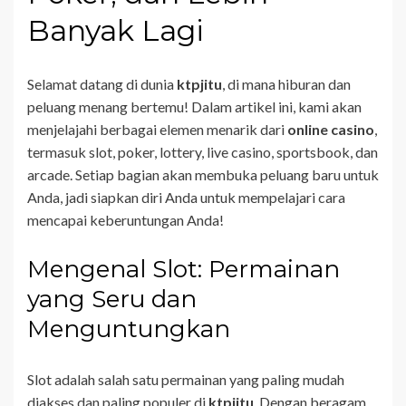
Banyak Lagi
Selamat datang di dunia
ktpjitu
, di mana hiburan dan
peluang menang bertemu! Dalam artikel ini, kami akan
menjelajahi berbagai elemen menarik dari
online casino
,
termasuk slot, poker, lottery, live casino, sportsbook, dan
arcade. Setiap bagian akan membuka peluang baru untuk
Anda, jadi siapkan diri Anda untuk mempelajari cara
mencapai keberuntungan Anda!
Mengenal Slot: Permainan
yang Seru dan
Menguntungkan
Slot adalah salah satu permainan yang paling mudah
diakses dan paling populer di
ktpjitu
. Dengan beragam