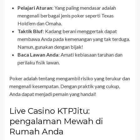
Pelajari Aturan
: Yang paling mendasar adalah
mengenali berbagai jenis poker seperti Texas
Hold’em dan Omaha.
Taktik Bluf
: Kadang berani menggertak dapat
membawa Anda pada kemenangan yang tak terduga.
Namun, gunakan dengan bijak!
Baca Lawan Anda
: Amati kebiasaan taruhan dan
perilaku fisik lawan.
Poker adalah tentang mengambil risiko yang terukur dan
mengenali kesempatan. Dengan praktik yang cukup,
Anda dapat menjadi pemain yang handal!
Live Casino KTPJitu:
pengalaman Mewah di
Rumah Anda