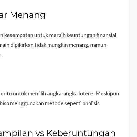
sar Menang
an kesempatan untuk meraih keuntungan finansial
main dipikirkan tidak mungkin menang, namun
u.
tentu untuk memilih angka-angka lotere. Meskipun
bisa menggunakan metode seperti analisis
rampilan vs Keberuntungan