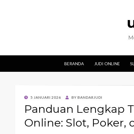
Me
BERANDA
JUDI ONLINE
S
POSTED
5 JANUARI 2026
BY
BANDARJUDI
ON
Panduan Lengkap T
Online: Slot, Poker,