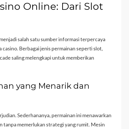
ino Online: Dari Slot
menjadi salah satu sumber informasi terpercaya
 casino. Berbagai jenis permainan seperti slot,
 arcade saling melengkapi untuk memberikan
inan yang Menarik dan
erjudian. Sederhananya, permainan ini menawarkan
 tanpa memerlukan strategi yang rumit. Mesin