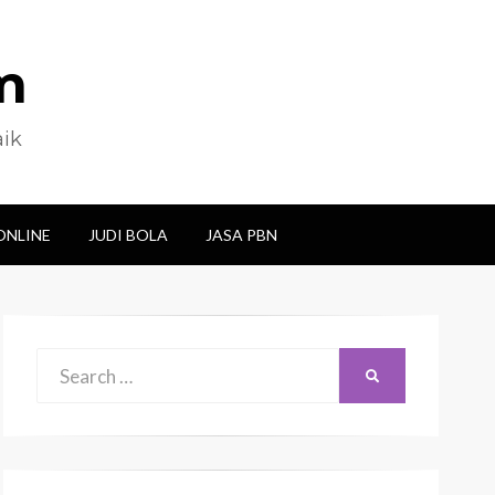
m
aik
ONLINE
JUDI BOLA
JASA PBN
Search
SEARCH
for: