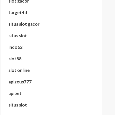
slot gacor
target4d
situs slot gacor
situs slot
indo62
slot88
slot online
apizeus777
apibet
situs slot