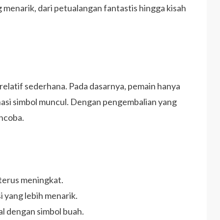
 menarik, dari petualangan fantastis hingga kisah
elatif sederhana. Pada dasarnya, pemain hanya
asi simbol muncul. Dengan pengembalian yang
encoba.
terus meningkat.
i yang lebih menarik.
l dengan simbol buah.