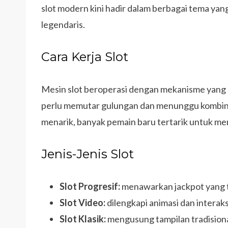
slot modern kini hadir dalam berbagai tema yang
legendaris.
Cara Kerja Slot
Mesin slot beroperasi dengan mekanisme yang r
perlu memutar gulungan dan menunggu kombin
menarik, banyak pemain baru tertarik untuk m
Jenis-Jenis Slot
Slot Progresif:
menawarkan jackpot yang 
Slot Video:
dilengkapi animasi dan interaks
Slot Klasik:
mengusung tampilan tradisiona