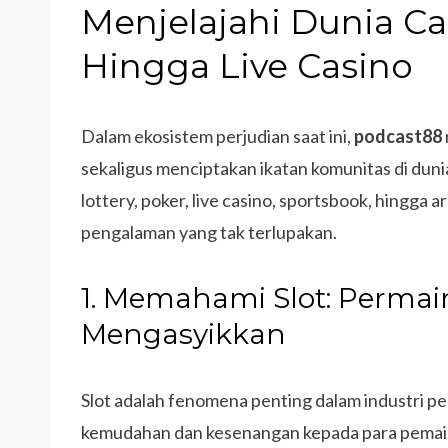
Menjelajahi Dunia Cas
Hingga Live Casino
Dalam ekosistem perjudian saat ini,
podcast88
sekaligus menciptakan ikatan komunitas di dunia
lottery, poker, live casino, sportsbook, hingga
pengalaman yang tak terlupakan.
1. Memahami Slot: Perma
Mengasyikkan
Slot adalah fenomena penting dalam industri p
kemudahan dan kesenangan kepada para pemain